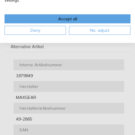
settings.
Zusatzinformation
Accept all
Vergleichsnummern
Deny
No, adjust
Passende Fahrzeuge
Alternative Artikel
Interne Artikelnummer
1879849
Hersteller
MAXGEAR
Herstellerartikelnummer
49-2865
EAN