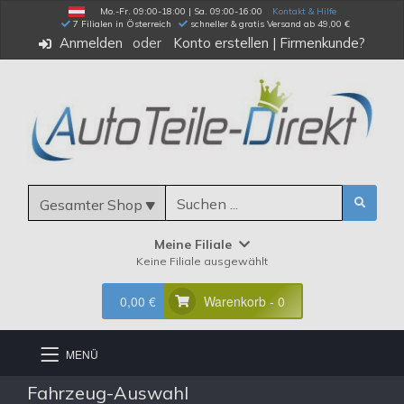
Mo.-Fr. 09:00-18:00 | Sa. 09:00-16:00
Kontakt & Hilfe
 7 Filialen in Österreich
schneller & gratis Versand ab 49,00 €
Anmelden
Konto erstellen
|
Firmenkunde?
Gesamter Shop
Meine Filiale
Keine Filiale ausgewählt
0,00 €
Warenkorb - 0
MENÜ
Fahrzeug-Auswahl