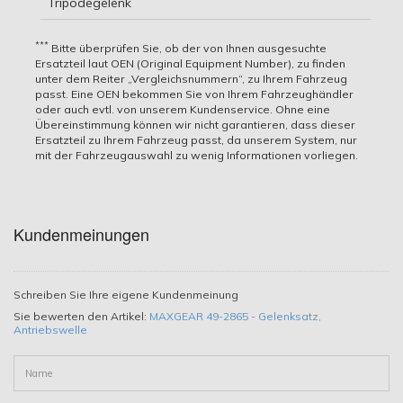
Tripodegelenk
OE Nummern
Hier finden Sie alle Fahrzeuge für die dieser Artikel
passend ist. Um sicherzugehen, dass dieser Artikel
***
Bitte überprüfen Sie, ob der von Ihnen ausgesuchte
TOYOTA
auch wirklich zu Ihrem Fahrzeug passt.
Ersatzteil laut OEN (Original Equipment Number), zu finden
unter dem Reiter „Vergleichsnummern“, zu Ihrem Fahrzeug
TOYOTA 43403-10010, TOYOTA 4340310011, TOYOTA
passt. Eine OEN bekommen Sie von Ihrem Fahrzeughändler
43410-10090, TOYOTA 43410-10091, TOYOTA 4341010270
oder auch evtl. von unserem Kundenservice. Ohne eine
Vergleichsnummern
Übereinstimmung können wir nicht garantieren, dass dieser
Ersatzteil zu Ihrem Fahrzeug passt, da unserem System, nur
Fahrzeug
ASHIKA
mit der Fahrzeugauswahl zu wenig Informationen vorliegen.
ASHIKA 62-02-284
55
HSN:
TOYOTA STARLET
01.1996
AUTEX
1332
kW
5013
(_P9_) 1.3 (EP91_,
-
Schrägheck
AUTEX 821129
ccm
/ 75
TSN:
EP91R)
07.1999
GSP
Ps
320
Kundenmeinungen
GSP 659002
55
HSN:
JAPANPARTS
TOYOTA YARIS
10.2001
1364
kW
5013
JAPANPARTS GI-284
(_P1_) 1.4 D-4D
-
Schrägheck
ccm
/ 75
TSN:
Schreiben Sie Ihre eigene Kundenmeinung
JAPKO
(NLP10_, NLP10R)
09.2005
Ps
474
JAPKO 62284
Sie bewerten den Artikel:
MAXGEAR 49-2865 - Gelenksatz,
GSP 659002 - Gelenksatz,
78
Antriebswelle
STELLOX
HSN:
Antriebswelle
TOYOTA YARIS
04.2001
kW
STELLOX 160 1129-SX
1497
5013
(_P1_) 1.5
-
/
Schrägheck
Gebrauchsnummer
AUF LAGER
**
-10%
ccm
TSN:
(NCP13_, NCP13R)
09.2005
106
**
46,96 €
ONLINE RABATT
449
Ps