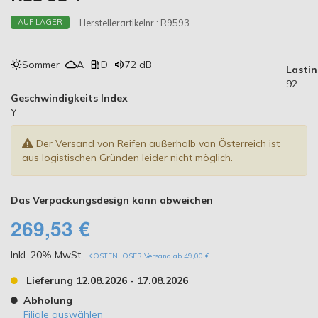
Herstellerartikelnr.:
R9593
AUF LAGER
Sommer
A
D
72 dB
Lasti
92
Geschwindigkeits Index
Y
Der Versand von Reifen außerhalb von Österreich ist
aus logistischen Gründen leider nicht möglich.
Das Verpackungsdesign kann abweichen
269,53 €
Inkl. 20% MwSt.
,
KOSTENLOSER Versand ab 49,00 €
Lieferung 12.08.2026 - 17.08.2026
Abholung
Filiale auswählen