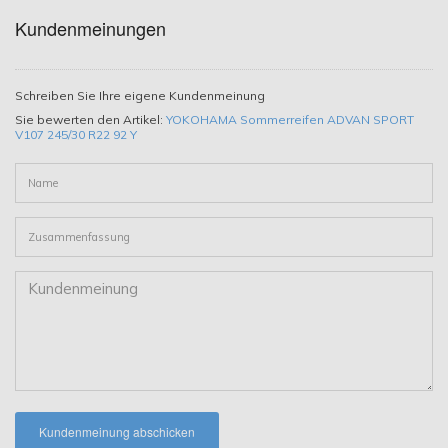
Reifen Querschnitt
Kundenmeinungen
30
Reifen Durchmesser
Schreiben Sie Ihre eigene Kundenmeinung
Sie bewerten den Artikel:
YOKOHAMA Sommerreifen ADVAN SPORT
22
V107 245/30 R22 92 Y
Reifen Geschwindigkeits Index
Y
Reifen Lastindex
92
Reifen EU Label DB
72
Reifen EU Label DB Index
2
Kundenmeinung abschicken