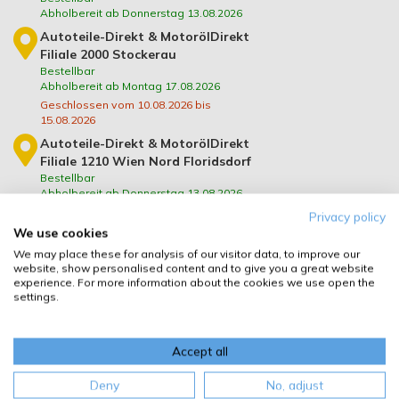
Abholbereit ab Donnerstag 13.08.2026
Autoteile-Direkt & MotorölDirekt
Filiale 2000 Stockerau
Bestellbar
Abholbereit ab Montag 17.08.2026
Geschlossen vom 10.08.2026 bis
15.08.2026
Autoteile-Direkt & MotorölDirekt
Filiale 1210 Wien Nord Floridsdorf
Bestellbar
Abholbereit ab Donnerstag 13.08.2026
Autoteile-Direkt & MotorölDirekt
Privacy policy
We use cookies
Filiale 2345 Brunn am Gebirge
Bestellbar
We may place these for analysis of our visitor data, to improve our
Abholbereit ab Donnerstag 13.08.2026
website, show personalised content and to give you a great website
experience. For more information about the cookies we use open the
Autoteile-Direkt & MotorölDirekt
settings.
Filiale 3500 Krems/Donau
Bestellbar
Abholbereit ab Donnerstag 13.08.2026
Accept all
Autoteile-Direkt & MotorölDirekt
Filiale 2620 Neunkirchen
Deny
No, adjust
Bestellbar