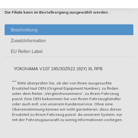
Abholbereit ab Donnerstag 13.08.2026
Die Filiale kann im Bestellvorgang ausgewählt werden.
Beschreibung
Zusatzinformation
EU Reifen Label
YOKOHAMA V107 245/30ZR22 (92Y) XL RPB
Reifen-Artikelnr.
***
Bitte überprüfen Sie, ob der von Ihnen ausgesuchte
Ersatzteil laut OEN (Original Equipment Number), zu finden
922343
unter dem Reiter „Vergleichsnummern“, zu Ihrem Fahrzeug
passt. Eine OEN bekommen Sie von Ihrem Fahrzeughändler
Reifen Saison
oder auch evtl. von unserem Kundenservice. Ohne eine
Übereinstimmung können wir nicht garantieren, dass dieser
Sommer
Ersatzteil zu Ihrem Fahrzeug passt, da unserem System, nur
mit der Fahrzeugauswahl zu wenig Informationen vorliegen.
Reifen Breite
245