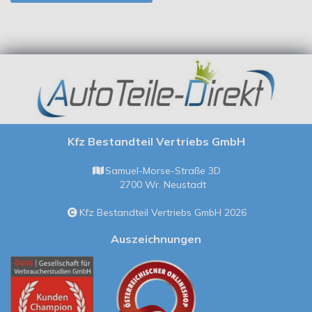
Reifen EU Label Rollwiderstand
D
Reifen EU Label Nasshaftung
A
Reifen EU Label Frg. Klasse
C1
Kfz Bestandteil Vertriebs GmbH
Reifen Hersteller
Samuel-Morse-Straße 3D
YOKOHAMA
2700 Wr. Neustadt
Reifen Profil
Kfz Bestandteil Vertriebs GmbH 2026
ADVAN SPORT V107
Auszeichnungen