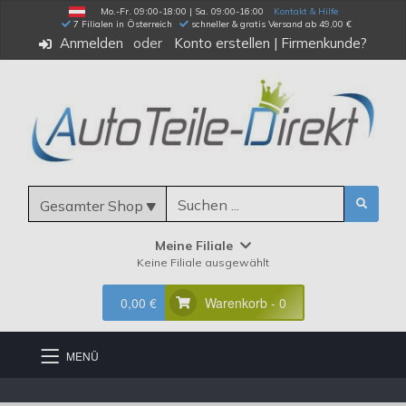
Mo.-Fr. 09:00-18:00 | Sa. 09:00-16:00
Kontakt & Hilfe
 7 Filialen in Österreich
schneller & gratis Versand ab 49,00 €
Anmelden
Konto erstellen
|
Firmenkunde?
Gesamter Shop
Meine Filiale
Keine Filiale ausgewählt
0,00 €
Warenkorb - 0
MENÜ