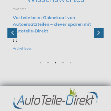
03.06.2025
03
Vorteile beim Onlinekauf von
W
Autoersatzteilen – clever sparen mit
m
Autoteile-Direkt
[...
[...]
Ar
Artikel lesen