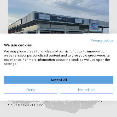
Privacy policy
We use cookies
We may place these for analysis of our visitor data, to improve our
website, show personalised content and to give you a great website
experience. For more information about the cookies we use open the
settings.
Autoteile-Direkt & MotorölDirekt
Filiale 2620 Neunkirchen
Hr. Aydin
Hammerstraße 1
E-mail:
neunkirchen@autoteile-
Accept all
2620 Neunkirchen
direkt.at
Österreich
Tel.:
+43 (0) 170 781 16 70
Deny
No, adjust
Whatsapp:
+43 (0) 660
Öffnungszeiten:
4125355
Mo-Fr: 09:00 - 18:00 Uhr (13:00 - 14:00 Uhr geschlossen)
Sa: 09:00 - 12:00 Uhr