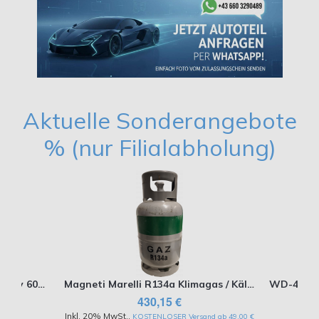
Aktuelle Sonderangebote
% (nur Filialabholung)
EUROLUB Bremsenreiniger Spray 600ml AKTION nur bei Abholung in der Filiale
Magneti Marelli R134a Klimagas / Kältemittel 12kg
430,15 €
Inkl. 20% MwSt.
,
KOSTENLOSER Versand ab 49,00 €