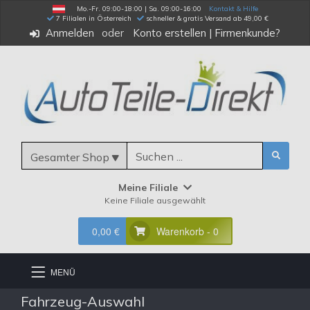
Mo.-Fr. 09:00-18:00 | Sa. 09:00-16:00
Kontakt & Hilfe
 7 Filialen in Österreich
schneller & gratis Versand ab 49,00 €
Anmelden
Konto erstellen
|
Firmenkunde?
Gesamter Shop
Meine Filiale
Keine Filiale ausgewählt
0,00 €
Warenkorb - 0
MENÜ
Fahrzeug-Auswahl