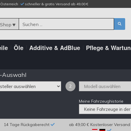
n Österreich
schneller & gratis Versand ab 49,00 €
 Shop
ile
Öle
Additive & AdBlue
Pflege & Wartu
-Auswahl
2
Meine Fahrzeughistorie
14 Tage Rückgaberecht
ab 49,00 € Kostenloser Versand 