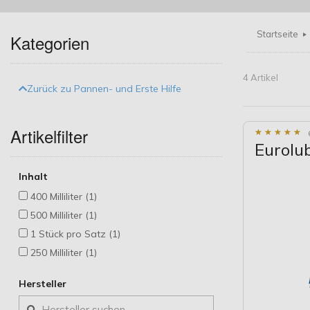
Startseite
Kategorien
4 Artikel
Zurück zu Pannen- und Erste Hilfe
Artikelfilter
★
★
★
★
★
★
★
★
★
★
Eurolu
Inhalt
400 Milliliter (1)
500 Milliliter (1)
1 Stück pro Satz (1)
250 Milliliter (1)
Hersteller