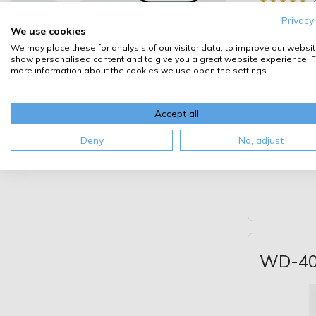
★
★
★
★
★
★
★
★
★
★
Starth
Privacy
We use cookies
We may place these for analysis of our visitor data, to improve our websit
show personalised content and to give you a great website experience. F
more information about the cookies we use open the settings.
Accept all
Deny
No, adjust
WD-40 