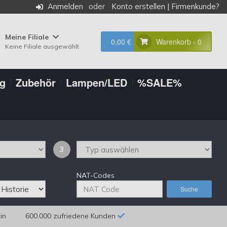
Anmelden
Konto erstellen
|
Firmenkunde?
Meine Filiale
0,00 €
Warenkorb - 0
Keine Filiale ausgewählt
ng
Zubehör
Lampen/LED
%SALE%
3
NAT-Codes
Suche
in
600.000 zufriedene Kunden