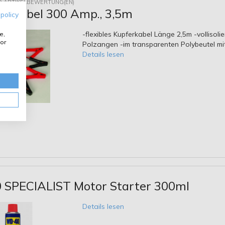
9 ARTIKELBEWERTUNG(EN)
ilfekabel 300 Amp., 3,5m
 policy
-flexibles Kupferkabel Länge 2,5m -vollisolie
e,
or
Polzangen -im transparenten Polybeutel mit
Details lesen
SPECIALIST Motor Starter 300ml
Details lesen