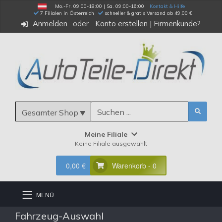
Mo.-Fr. 09:00-18:00 | Sa. 09:00-16:00
Kontakt & Hilfe
 7 Filialen in Österreich
schneller & gratis Versand ab 49,00 €
Anmelden
Konto erstellen
|
Firmenkunde?
Gesamter Shop
Meine Filiale
Keine Filiale ausgewählt
0,00 €
Warenkorb - 0
MENÜ
Fahrzeug-Auswahl