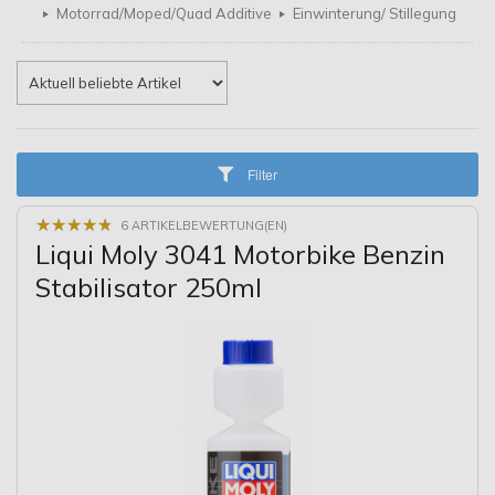
Motorrad/Moped/Quad Additive
Einwinterung/ Stillegung
Filter
★
★
★
★
★
★
★
★
★
★
6 ARTIKELBEWERTUNG(EN)
Liqui Moly 3041 Motorbike Benzin
Stabilisator 250ml