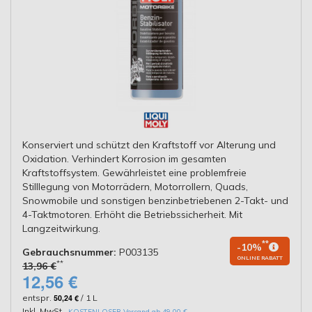
Konserviert und schützt den Kraftstoff vor Alterung und
Oxidation. Verhindert Korrosion im gesamten
Kraftstoffsystem. Gewährleistet eine problemfreie
Stilllegung von Motorrädern, Motorrollern, Quads,
Snowmobile und sonstigen benzinbetriebenen 2-Takt- und
4-Taktmotoren. Erhöht die Betriebssicherheit. Mit
Langzeitwirkung.
**
-10%
Gebrauchsnummer:
P003135
ONLINE RABATT
**
13,96 €
12,56 €
entspr.
50,24 €
/ 1 L
Inkl. MwSt.
,
KOSTENLOSER Versand ab 49,00 €