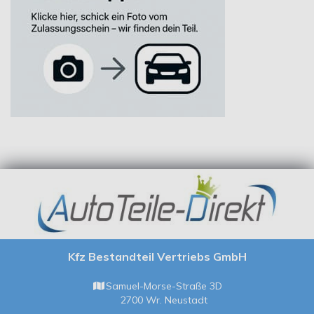
Kfz Bestandteil Vertriebs GmbH
Samuel-Morse-Straße 3D
2700 Wr. Neustadt