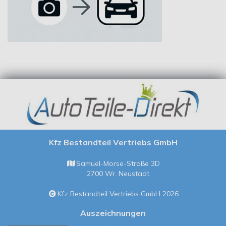
Kfz Bestandteil Vertriebs GmbH
Samuel-Morse-Straße 3D
2700 Wr. Neustadt
Kfz Bestandteil Vertriebs GmbH 2026
Auszeichnungen