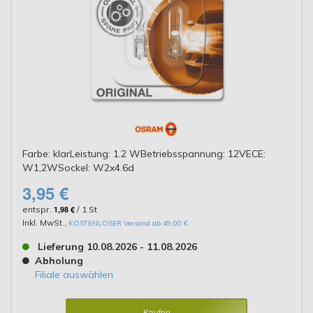
Farbe: klarLeistung: 1.2 WBetriebsspannung: 12VECE:
W1,2WSockel: W2x4.6d
3,95 €
entspr.
1,98 €
/ 1 St
Inkl. MwSt.
,
KOSTENLOSER Versand ab 49,00 €
Lieferung 10.08.2026 - 11.08.2026
Abholung
Filiale auswählen
Kaufen