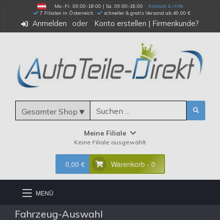
Mo.-Fr. 09:00-18:00 | Sa. 09:00-16:00
Kontakt & Hilfe
 7 Filialen in Österreich
schneller & gratis Versand ab 49,00 €
Anmelden
Konto erstellen
|
Firmenkunde?
Gesamter Shop
Meine Filiale
Keine Filiale ausgewählt
0,00 €
Warenkorb - 0
MENÜ
Fahrzeug-Auswahl