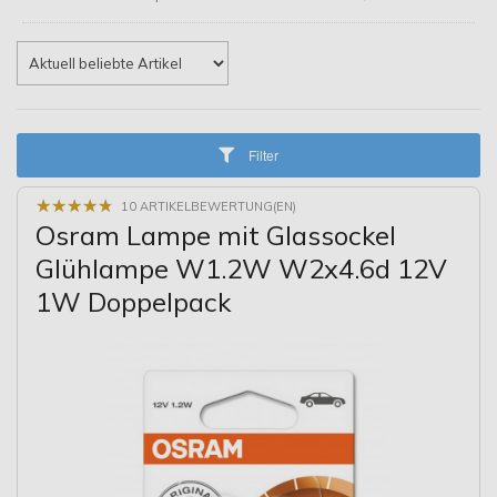
Filter
★
★
★
★
★
★
★
★
★
★
10 ARTIKELBEWERTUNG(EN)
Osram Lampe mit Glassockel
Glühlampe W1.2W W2x4.6d 12V
1W Doppelpack