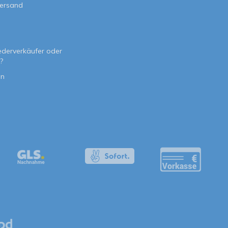
Versand
e
ederverkäufer oder
?
on