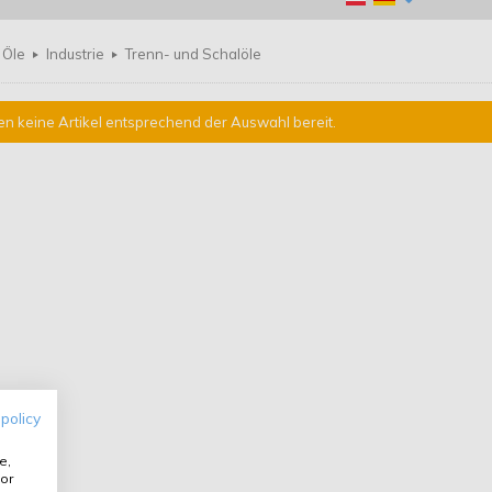
Öle
Industrie
Trenn- und Schalöle
en keine Artikel entsprechend der Auswahl bereit.
 policy
e,
or