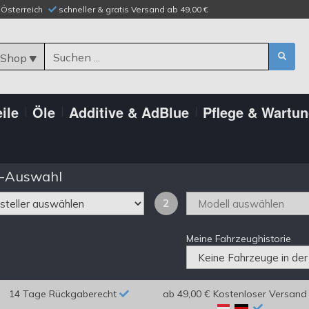
n Österreich
schneller & gratis Versand ab 49,00 €
 Shop
ile
Öle
Additive & AdBlue
Pflege & Wartu
-Auswahl
2
Meine Fahrzeughistorie
14 Tage Rückgaberecht
ab 49,00 € Kostenloser Versand 