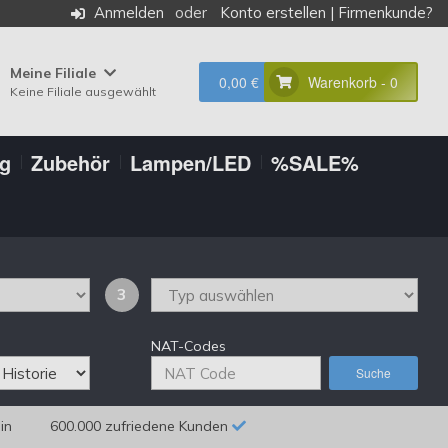
Anmelden
Konto erstellen
|
Firmenkunde?
Meine Filiale
0,00 €
Warenkorb - 0
Keine Filiale ausgewählt
ng
Zubehör
Lampen/LED
%SALE%
3
NAT-Codes
Suche
in
600.000 zufriedene Kunden