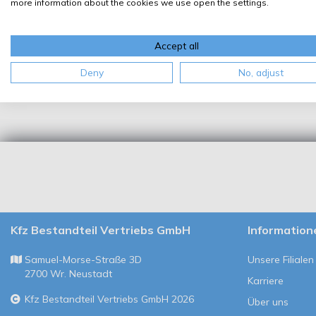
more information about the cookies we use open the settings.
Accept all
Deny
No, adjust
Kfz Bestandteil Vertriebs GmbH
Information
Samuel-Morse-Straße 3D
Unsere Filialen
2700 Wr. Neustadt
Karriere
Kfz Bestandteil Vertriebs GmbH 2026
Über uns