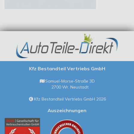
Kfz Bestandteil Vertriebs GmbH
Samuel-Morse-Straße 3D
2700 Wr. Neustadt
Kfz Bestandteil Vertriebs GmbH 2026
Auszeichnungen