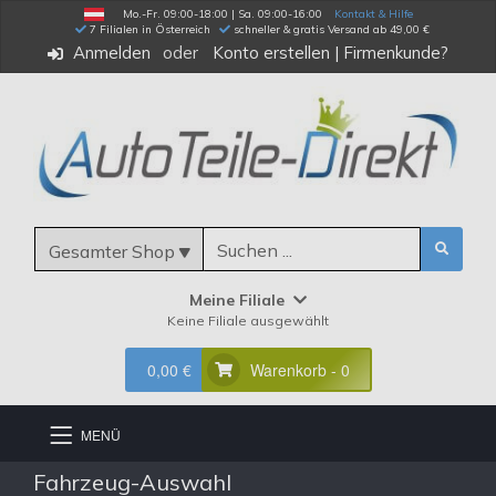
Mo.-Fr. 09:00-18:00 | Sa. 09:00-16:00
Kontakt & Hilfe
 7 Filialen in Österreich
schneller & gratis Versand ab 49,00 €
Anmelden
Konto erstellen
|
Firmenkunde?
Gesamter Shop
Meine Filiale
Keine Filiale ausgewählt
0,00 €
Warenkorb - 0
MENÜ
Fahrzeug-Auswahl