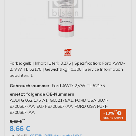
Farbe: gelb | Inhalt [Liter]: 0,275 | Spezifikation: Ford AWD-
2, VW TL 52175 | Gewicht[kg]: 0,300 | Service Information
beachten: 1
Gebrauchsnummer:
Ford AWD-2,VW TL 52175
ersetzt folgende OE-Nummern
AUDI G 052 175 A1, G052175A1, FORD USA 8U7J-
8708687-AA, 8U7J-8708687-AA, FORD USA FU7J-
8708687-AA
**
-10%
ONLINE RABATT
**
9,62 €
8,66 €
Inkl. MwSt.
,
KOSTENLOSER Versand ab 49,00 €