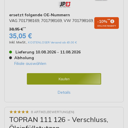
ersetzt folgende OE-Nummern
VAG 701798169, 701798169, VW 701798169, 701798169
**
-10%
ONLINE RABATT
**
38,95 €
35,05 €
Inkl. MwSt.
,
KOSTENLOSER Versand ab 49,00 €
Lieferung 10.08.2026 - 11.08.2026
Abholung
Filiale auswählen
Kaufen
Details
★
★
★
★
★
★
★
★
★
★
8 ARTIKELBEWERTUNG(EN)
TOPRAN 111 126 - Verschluss,
Öleinfüllstutzen