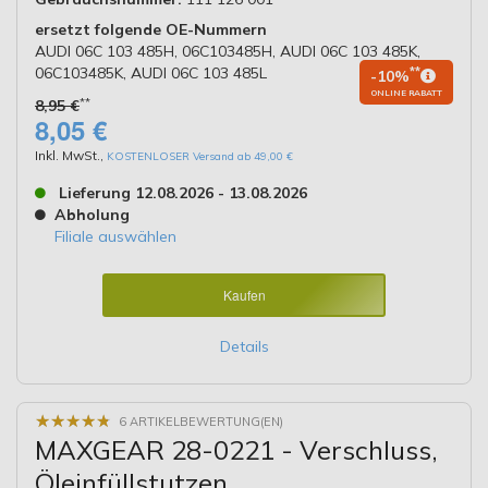
ersetzt folgende OE-Nummern
AUDI 06C 103 485H, 06C103485H, AUDI 06C 103 485K,
06C103485K, AUDI 06C 103 485L
**
-10%
ONLINE RABATT
**
8,95 €
8,05 €
Inkl. MwSt.
,
KOSTENLOSER Versand ab 49,00 €
Lieferung 12.08.2026 - 13.08.2026
Abholung
Filiale auswählen
Kaufen
Details
★
★
★
★
★
★
★
★
★
★
6 ARTIKELBEWERTUNG(EN)
MAXGEAR 28-0221 - Verschluss,
Öleinfüllstutzen