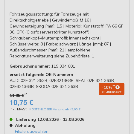
Fahrzeugausstattung: für Fahrzeuge mit
Direktschaltgetriebe | Gewindemaß: M 16 |
Gewindesteigung [mm]: 1,5 | Material: Kunststoff, PA 66 GF
30, GFK (Glasfaserverstärkter Kunststoff) |
Schraubenkopf-/Mutternprofil: Innensechskant |
Schlüsselweite: 8 | Farbe: schwarz | Länge [mm]: 87 |
Außendurchmesser [mm]: 21 | empfohlene
Reparaturerweiterung siehe Zubehörliste: 1
Gebrauchsnummer:
119 334 001
ersetzt folgende OE-Nummern
AUDI 02E 321 363B, 02E321363B, SEAT 02E 321 363B,
02E321363B, SKODA 02E 321 363B
**
-10%
ONLINE RABATT
**
11,95 €
10,75 €
Inkl. MwSt.
,
KOSTENLOSER Versand ab 49,00 €
Lieferung 12.08.2026 - 13.08.2026
Abholung
Filiale auswählen