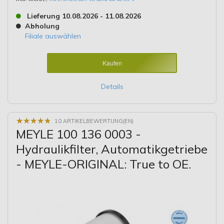
Lieferung 10.08.2026 - 11.08.2026
Abholung
Filiale auswählen
Kaufen
Details
★
★
★
★
★
★
★
★
★
★
10 ARTIKELBEWERTUNG(EN)
MEYLE 100 136 0003 -
Hydraulikfilter, Automatikgetriebe
- MEYLE-ORIGINAL: True to OE.