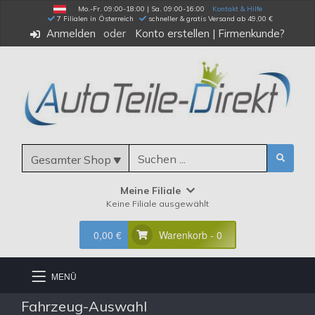
Mo.-Fr. 09:00-18:00 | Sa. 09:00-16:00
Kontakt & Hilfe
 7 Filialen in Österreich
schneller & gratis Versand ab 49,00 €
Anmelden
Konto erstellen
|
Firmenkunde?
Gesamter Shop
Meine Filiale
Keine Filiale ausgewählt
0,00 €
Warenkorb - 0
MENÜ
Fahrzeug-Auswahl