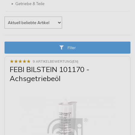
Getriebe & Teile
Filter
★
★
★
★
★
★
★
★
★
★
9 ARTIKELBEWERTUNG(EN)
FEBI BILSTEIN 101170 -
Achsgetriebeöl