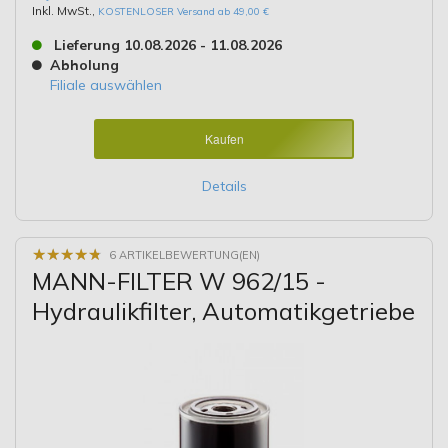
Inkl. MwSt.
,
KOSTENLOSER Versand ab 49,00 €
Lieferung 10.08.2026 - 11.08.2026
Abholung
Filiale auswählen
Kaufen
Details
★
★
★
★
★
★
★
★
★
★
6 ARTIKELBEWERTUNG(EN)
MANN-FILTER W 962/15 -
Hydraulikfilter, Automatikgetriebe