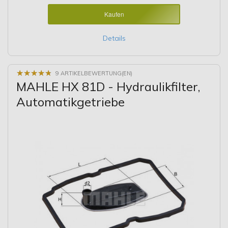
Kaufen
Details
★
★
★
★
★
★
★
★
★
★
9 ARTIKELBEWERTUNG(EN)
MAHLE HX 81D - Hydraulikfilter,
Automatikgetriebe