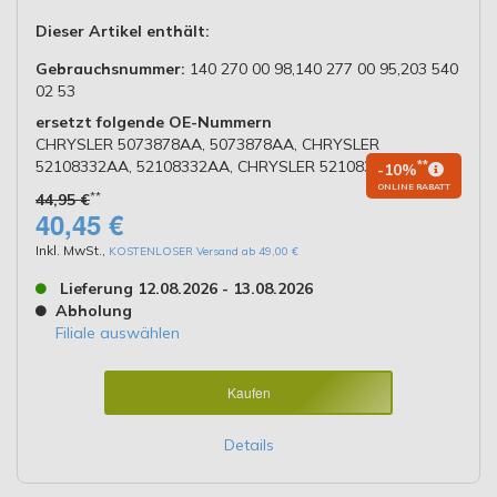
Dieser Artikel enthält:
Gebrauchsnummer:
140 270 00 98,140 277 00 95,203 540
02 53
ersetzt folgende OE-Nummern
CHRYSLER 5073878AA, 5073878AA, CHRYSLER
52108332AA, 52108332AA, CHRYSLER 52108332AB
**
-10%
ONLINE RABATT
**
44,95 €
40,45 €
Inkl. MwSt.
,
KOSTENLOSER Versand ab 49,00 €
Lieferung 12.08.2026 - 13.08.2026
Abholung
Filiale auswählen
Kaufen
Details