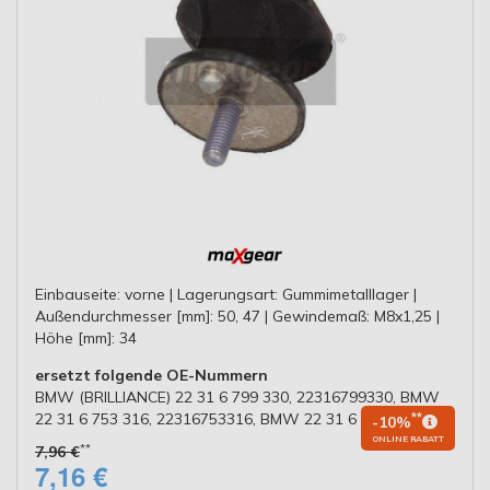
Einbauseite: vorne | Lagerungsart: Gummimetalllager |
Außendurchmesser [mm]: 50, 47 | Gewindemaß: M8x1,25 |
Höhe [mm]: 34
ersetzt folgende OE-Nummern
BMW (BRILLIANCE) 22 31 6 799 330, 22316799330, BMW
22 31 6 753 316, 22316753316, BMW 22 31 6 771 220
**
-10%
ONLINE RABATT
**
7,96 €
7,16 €