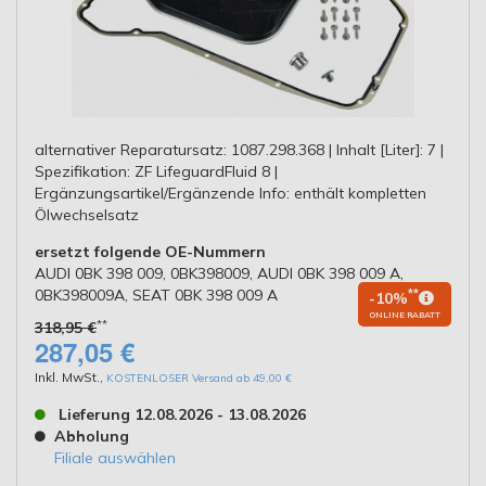
alternativer Reparatursatz: 1087.298.368 | Inhalt [Liter]: 7 |
Spezifikation: ZF LifeguardFluid 8 |
Ergänzungsartikel/Ergänzende Info: enthält kompletten
Ölwechselsatz
ersetzt folgende OE-Nummern
AUDI 0BK 398 009, 0BK398009, AUDI 0BK 398 009 A,
0BK398009A, SEAT 0BK 398 009 A
**
-10%
ONLINE RABATT
**
318,95 €
287,05 €
Inkl. MwSt.
,
KOSTENLOSER Versand ab 49,00 €
Lieferung 12.08.2026 - 13.08.2026
Abholung
Filiale auswählen