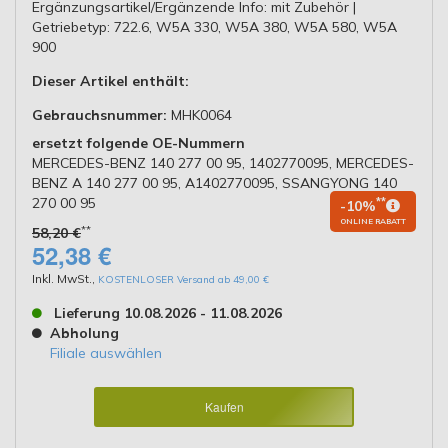
Ergänzungsartikel/Ergänzende Info: mit Zubehör |
Getriebetyp: 722.6, W5A 330, W5A 380, W5A 580, W5A
900
Dieser Artikel enthält:
Gebrauchsnummer:
MHK0064
ersetzt folgende OE-Nummern
MERCEDES-BENZ 140 277 00 95, 1402770095, MERCEDES-
BENZ A 140 277 00 95, A1402770095, SSANGYONG 140
270 00 95
**
-10%
ONLINE RABATT
**
58,20 €
52,38 €
Inkl. MwSt.
,
KOSTENLOSER Versand ab 49,00 €
Lieferung 10.08.2026 - 11.08.2026
Abholung
Filiale auswählen
Kaufen