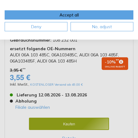
Accept all
Material: Kunststoff, GFK (Glasfaserverstärkter Kunststoff)
| Farbe: schwarz | Ergänzungsartikel/Ergänzende Info: mit
Deny
No, adjust
Dichtung | neue Ausführung: 1
Gebrauchsnummer:
108 232 001
ersetzt folgende OE-Nummern
AUDI 06A 103 485C, 06A103485C, AUDI 06A 103 485F,
06A103485F, AUDI 06A 103 485H
**
-10%
ONLINE RABATT
**
3,95 €
3,55 €
Inkl. MwSt.
,
KOSTENLOSER Versand ab 49,00 €
Lieferung 12.08.2026 - 13.08.2026
Abholung
Filiale auswählen
Kaufen