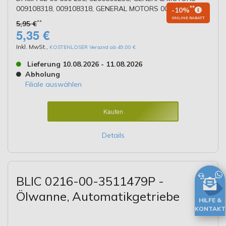
009108318, 009108318, GENERAL MOTORS 009112028
**
-10%
ONLINE RABATT
**
5,95 €
5,35 €
Inkl. MwSt.
,
KOSTENLOSER Versand ab 49,00 €
Lieferung 10.08.2026 - 11.08.2026
Abholung
Filiale auswählen
Kaufen
Details
BLIC 0216-00-3511479P -
Ölwanne, Automatikgetriebe
HILFE &
KONTAKT