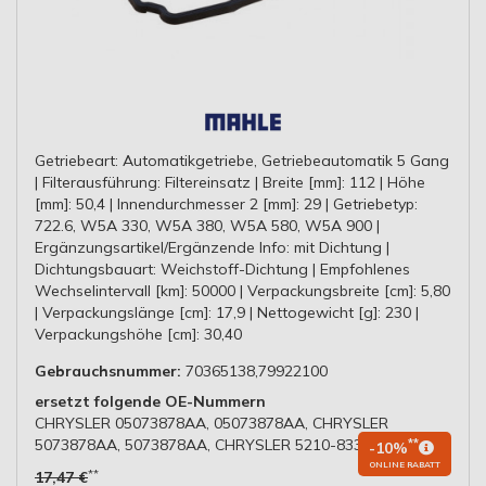
Getriebeart: Automatikgetriebe, Getriebeautomatik 5 Gang
| Filterausführung: Filtereinsatz | Breite [mm]: 112 | Höhe
[mm]: 50,4 | Innendurchmesser 2 [mm]: 29 | Getriebetyp:
722.6, W5A 330, W5A 380, W5A 580, W5A 900 |
Ergänzungsartikel/Ergänzende Info: mit Dichtung |
Dichtungsbauart: Weichstoff-Dichtung | Empfohlenes
Wechselintervall [km]: 50000 | Verpackungsbreite [cm]: 5,80
| Verpackungslänge [cm]: 17,9 | Nettogewicht [g]: 230 |
Verpackungshöhe [cm]: 30,40
Gebrauchsnummer:
70365138,79922100
ersetzt folgende OE-Nummern
CHRYSLER 05073878AA, 05073878AA, CHRYSLER
5073878AA, 5073878AA, CHRYSLER 5210-8332AB
**
-10%
ONLINE RABATT
**
17,47 €