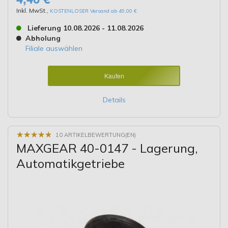
Inkl. MwSt.
,
KOSTENLOSER Versand ab 49,00 €
Lieferung 10.08.2026 - 11.08.2026
Abholung
Filiale auswählen
Kaufen
Details
★
★
★
★
★
★
★
★
★
★
10 ARTIKELBEWERTUNG(EN)
MAXGEAR 40-0147 - Lagerung,
Automatikgetriebe