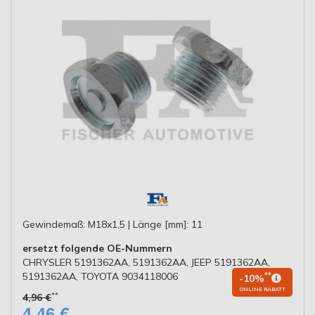
Gewindemaß: M18x1,5 | Länge [mm]: 11
ersetzt folgende OE-Nummern
CHRYSLER 5191362AA, 5191362AA, JEEP 5191362AA,
5191362AA, TOYOTA 9034118006
**
-10%
ONLINE RABATT
**
4,96 €
4,46 €