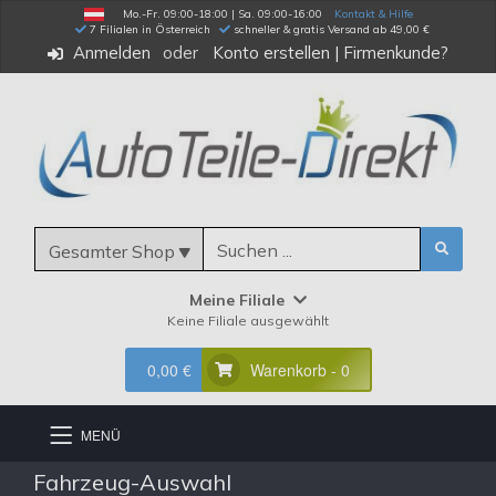
Mo.-Fr. 09:00-18:00 | Sa. 09:00-16:00
Kontakt & Hilfe
 7 Filialen in Österreich
schneller & gratis Versand ab 49,00 €
Anmelden
Konto erstellen
|
Firmenkunde?
Gesamter Shop
Meine Filiale
Keine Filiale ausgewählt
0,00 €
Warenkorb - 0
MENÜ
Fahrzeug-Auswahl