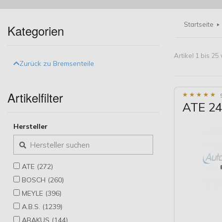
Startseite
Kategorien
Artikel 1 bis 2
Zurück zu Bremsenteile
Artikelfilter
★
★
★
★
★
★
★
★
★
★
ATE 24
Hersteller
ATE (272)
BOSCH (260)
MEYLE (396)
A.B.S. (1239)
ABAKUS (144)