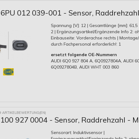
6PU 012 039-001 - Sensor, Raddrehzah
Spannung [V]: 12 | Gesamtlänge [mm]: 61,5 
2 | Ergänzungsartikel/Ergänzende Info 2: oh
Einbauseite: Vorderachse rechts | Montag
durch Fachpersonal erforderlich!: 1
ersetzt folgende OE-Nummern
AUDI 6Q0 927 804 A, 6Q0927804A, AUDI 6Q
6Q0927804B, AUDI WHT 003 860
9 ARTIKELBEWERTUNG(EN)
100 927 0004 - Sensor, Raddrehzahl - M
Sensorart: Induktivsensor |
Ergänzungsartikel/Ergänzende Info 2: ohne 