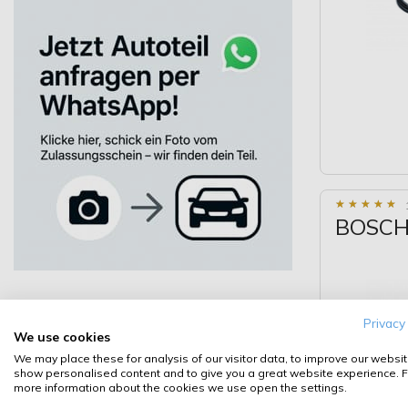
KRAFT AUTOMOTIVE (193)
MAXGEAR (432)
MEAT & DORIA (203)
MERITOR (2)
METZGER (86)
MOBILETRON (42)
Metalcaucho (2)
NGK (3)
★
★
★
★
★
★
★
★
★
★
NK (33)
BOSCH 
NTY (145)
OPTIMAL (105)
PE Automotive (9)
PNEUMATICS (66)
Privacy
SNR (111)
We use cookies
We may place these for analysis of our visitor data, to improve our websit
SWAG (9)
show personalised content and to give you a great website experience. F
TEXTAR (12)
more information about the cookies we use open the settings.