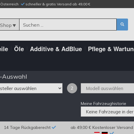
n Österreich
schneller & gratis Versand ab 49,00 €
 Shop
ile
Öle
Additive & AdBlue
Pflege & Wartu
-Auswahl
2
Meine Fahrzeughistorie
14 Tage Rückgaberecht
ab 49,00 € Kostenloser Versand 