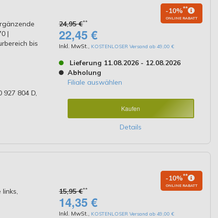
**
-10%
ONLINE RABATT
**
/Ergänzende
24,95 €
22,45 €
0 |
rbereich bis
Inkl. MwSt.
,
KOSTENLOSER Versand ab 49,00 €
Lieferung 11.08.2026 - 12.08.2026
Abholung
Filiale auswählen
 927 804 D,
Kaufen
Details
**
-10%
ONLINE RABATT
**
links,
15,95 €
14,35 €
Inkl. MwSt.
,
KOSTENLOSER Versand ab 49,00 €