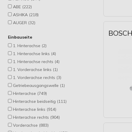
ABE (222)
ASHIKA (218)
AUGER (32)
AUTLOG (498)
BOSCH 
Einbauseite
AUTOFREN SEINSA (194)
1. Hinterachse (2)
AUTOMEGA (31)
1. Hinterachse links (4)
BLUE PRINT (235)
1. Hinterachse rechts (4)
BTA (5)
1. Vorderachse links (1)
Borsehung (2)
1. Vorderachse rechts (3)
COJALI (4)
Getriebeausgangswelle (1)
CORTECO (1)
Hinterachse (749)
DELPHI (621)
Hinterachse beidseitig (111)
DENCKERMANN (177)
Hinterachse links (914)
DIEDERICHS (2)
Hinterachse rechts (904)
DT Spare Parts (63)
Vorderachse (883)
ENERGY (34)