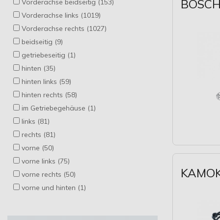
BOSCH 
Vorderachse beidseitig (153)
EPS (18)
Vorderachse links (1019)
ERA (122)
Vorderachse rechts (1027)
ESEN SKV (313)
beidseitig (9)
FACET (82)
getriebeseitig (1)
FAE (109)
hinten (35)
FAST (73)
hinten links (59)
FEBEST (14)
hinten rechts (58)
FEBI BILSTEIN (151)
im Getriebegehäuse (1)
HALDEX (2)
links (81)
HELLA (99)
rechts (81)
HERTH+BUSS JAKOPARTS (62)
vorne (50)
HITACHI (18)
vorne links (75)
HOFFER (81)
KAMOKA
vorne rechts (50)
JAPANPARTS (379)
vorne und hinten (1)
JP GROUP (2)
JPN (225)
KAMOKA (332)