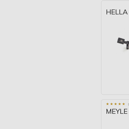
HELLA 
★
★
★
★
★
★
★
★
★
★
MEYLE 