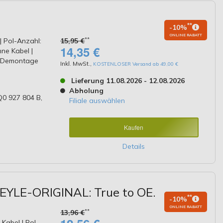
l
**
-10%
ONLINE RABATT
**
| Pol-Anzahl:
15,95 €
14,35 €
ne Kabel |
e/Demontage
Inkl. MwSt.
,
KOSTENLOSER Versand ab 49,00 €
Lieferung 11.08.2026 - 12.08.2026
Abholung
0 927 804 B,
Filiale auswählen
Kaufen
Details
EYLE-ORIGINAL: True to OE.
**
-10%
ONLINE RABATT
**
13,96 €
Kabel | Pol-