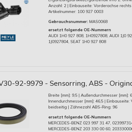
Anzahl: 2 | Einbauseite: Vorderachse rechts
Artikelnummer: 100 927 0003
Gebrauchsnummer:
MAS0068
ersetzt folgende OE-Nummern
AUDI 1H0 927 808, 1H0927808, AUDI 1J0 92
1J0927804, SEAT 1H0 927 808
30-92-9979 - Sensorring, ABS - Origin
Breite [mm]: 9,5 | Außendurchmesser [mm]: 6
Innendurchmesser [mm]: 46,5 | Einbauseite:
beidseitig | Zähnezahl ABS-Ring: 96
ersetzt folgende OE-Nummern
MERCEDES-BENZ 023 997 31 47, 02399731
MERCEDES-BENZ 203 330 00 60, 20333000