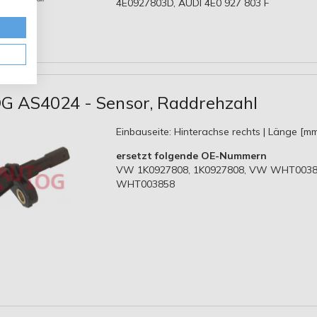
4E0927803D, AUDI 4E0 927 803 F
 AS4024 - Sensor, Raddrehzahl
Einbauseite: Hinterachse rechts | Länge [mm
ersetzt folgende OE-Nummern
VW 1K0927808, 1K0927808, VW WHT0038
WHT003858