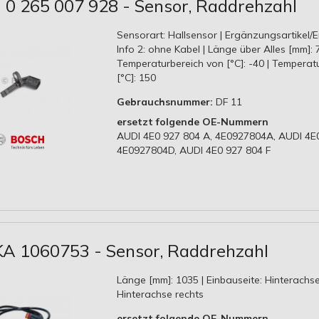
0 265 007 928 - Sensor, Raddrehzahl
Sensorart: Hallsensor | Ergänzungsartikel
Info 2: ohne Kabel | Länge über Alles [mm]: 7
Temperaturbereich von [°C]: -40 | Temperatu
[°C]: 150
Gebrauchsnummer:
DF 11
ersetzt folgende OE-Nummern
AUDI 4E0 927 804 A, 4E0927804A, AUDI 4E0
4E0927804D, AUDI 4E0 927 804 F
 1060753 - Sensor, Raddrehzahl
Länge [mm]: 1035 | Einbauseite: Hinterachse 
Hinterachse rechts
ersetzt folgende OE-Nummern