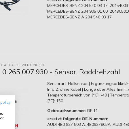
MERCEDES-BENZ 204 540 03 17, 20454003
MERCEDES-BENZ 204 905 01 00, 20490501
MERCEDES-BENZ A 204 540 03 17
10 ARTIKELBEWERTUNG(EN)
0 265 007 930 - Sensor, Raddrehzahl
Sensorart: Hallsensor | Ergänzungsartikel
Info 2: ohne Kabel | Länge über Alles [mm]: 7
Temperaturbereich von [°C]: -40 | Temperatu
[°C]: 150
 policy
Gebrauchsnummer:
DF 11
e,
or
ersetzt folgende OE-Nummern
AUDI 4E0 927 803 A, 4E0927803A, AUDI 4E0