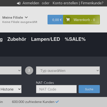
Anmelden
Konto erstellen
|
Firmenkunde?
Meine Filiale
0,00 €
Warenkorb - 0
Keine Filiale ausgewählt
ng
Zubehör
Lampen/LED
%SALE%
3
NAT-Codes
Suche
in
600.000 zufriedene Kunden