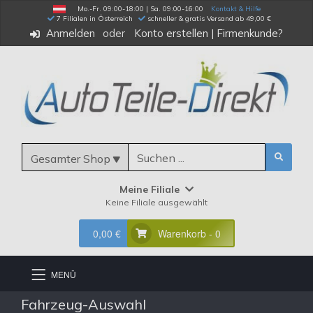
Mo.-Fr. 09:00-18:00 | Sa. 09:00-16:00
Kontakt & Hilfe
 7 Filialen in Österreich
schneller & gratis Versand ab 49,00 €
Anmelden
Konto erstellen
|
Firmenkunde?
Gesamter Shop
Meine Filiale
Keine Filiale ausgewählt
0,00 €
Warenkorb - 0
MENÜ
Fahrzeug-Auswahl