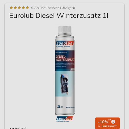
★
★
★
★
★
★
★
★
★
★
9 ARTIKELBEWERTUNG(EN)
Eurolub Diesel Winterzusatz 1l
**
-10%
ONLINE RABATT
**