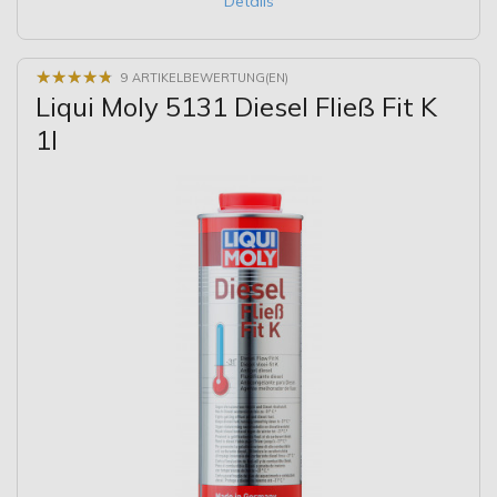
Details
★
★
★
★
★
★
★
★
★
★
9 ARTIKELBEWERTUNG(EN)
Liqui Moly 5131 Diesel Fließ Fit K
1l