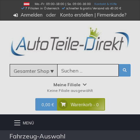
Mo.-Fr. 09:00-18:00 | Sa. 09:00-16:00
Kontakt & Hilfe
 7 Filialen in Österreich
schneller & gratis Versand ab 49,00 €
Anmelden
Konto erstellen
|
Firmenkunde?
Gesamter Shop
Meine Filiale
Keine Filiale ausgewählt
0,00 €
Warenkorb - 0
MENÜ
Fahrzeug-Auswahl