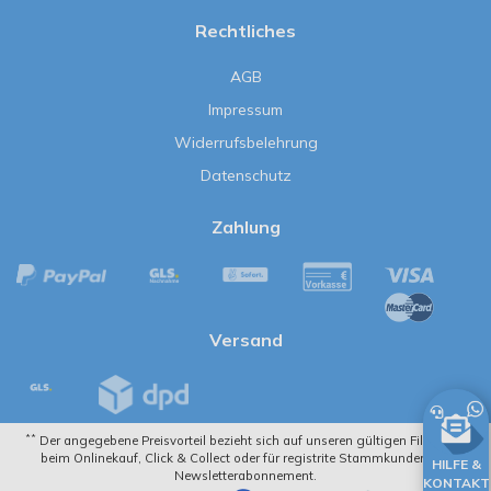
Rechtliches
AGB
Impressum
Widerrufsbelehrung
Datenschutz
Zahlung
Versand
**
Der angegebene Preisvorteil bezieht sich auf unseren gültigen Filialpreis
beim Onlinekauf, Click & Collect oder für registrite Stammkunden mit
HILFE &
Newsletterabonnement.
KONTAKT