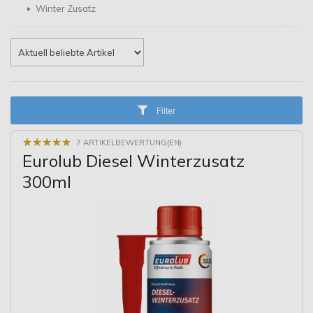
Winter Zusatz
Filter
★
★
★
★
★
★
★
★
★
★
7 ARTIKELBEWERTUNG(EN)
Eurolub Diesel Winterzusatz
300ml