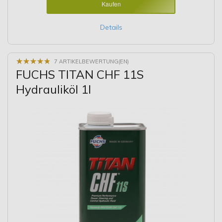
Kaufen
Details
★
★
★
★
★
★
★
★
★
★
7 ARTIKELBEWERTUNG(EN)
FUCHS TITAN CHF 11S
Hydrauliköl 1l