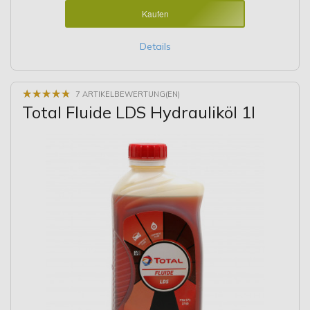
Kaufen
Details
★
★
★
★
★
★
★
★
★
★
7 ARTIKELBEWERTUNG(EN)
Total Fluide LDS Hydrauliköl 1l