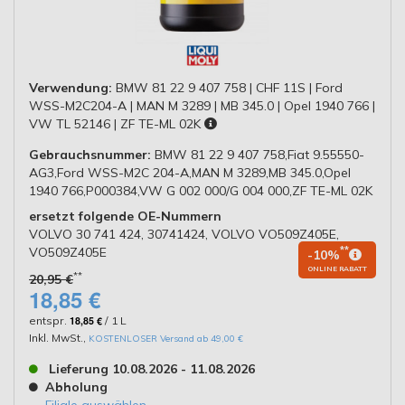
Verwendung:
BMW 81 22 9 407 758 | CHF 11S | Ford
WSS-M2C204-A | MAN M 3289 | MB 345.0 | Opel 1940 766 |
VW TL 52146 | ZF TE-ML 02K
Gebrauchsnummer:
BMW 81 22 9 407 758,Fiat 9.55550-
AG3,Ford WSS-M2C 204-A,MAN M 3289,MB 345.0,Opel
1940 766,P000384,VW G 002 000/G 004 000,ZF TE-ML 02K
ersetzt folgende OE-Nummern
VOLVO 30 741 424, 30741424, VOLVO VO509Z405E,
VO509Z405E
**
-10%
ONLINE RABATT
**
20,95 €
18,85 €
entspr.
18,85 €
/ 1 L
Inkl. MwSt.
,
KOSTENLOSER Versand ab 49,00 €
Lieferung 10.08.2026 - 11.08.2026
Abholung
Filiale auswählen