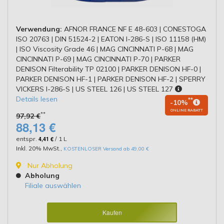
Verwendung:
AFNOR FRANCE NF E 48-603 | CONESTOGA
ISO 20763 | DIN 51524-2 | EATON I-286-S | ISO 11158 (HM)
| ISO Viscosity Grade 46 | MAG CINCINNATI P-68 | MAG
CINCINNATI P-69 | MAG CINCINNATI P-70 | PARKER
DENISON Filterability TP 02100 | PARKER DENISON HF-0 |
PARKER DENISON HF-1 | PARKER DENISON HF-2 | SPERRY
VICKERS I-286-S | US STEEL 126 | US STEEL 127
Details lesen
**
-10%
ONLINE RABATT
**
97,92 €
88,13 €
entspr.
4,41 €
/ 1 L
Inkl. 20% MwSt.
,
KOSTENLOSER Versand ab 49,00 €
Nur Abholung
Abholung
Filiale auswählen
Kaufen