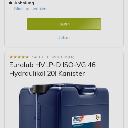
Abholung
Filiale auswählen
Kaufen
Details
★
★
★
★
★
★
★
★
★
★
7 ARTIKELBEWERTUNG(EN)
Eurolub HVLP-D ISO-VG 46
Hydrauliköl 20l Kanister