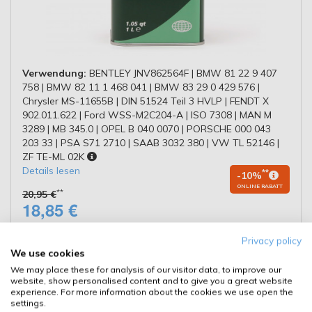
Verwendung:
BENTLEY JNV862564F | BMW 81 22 9 407
758 | BMW 82 11 1 468 041 | BMW 83 29 0 429 576 |
Chrysler MS-11655B | DIN 51524 Teil 3 HVLP | FENDT X
902.011.622 | Ford WSS-M2C204-A | ISO 7308 | MAN M
3289 | MB 345.0 | OPEL B 040 0070 | PORSCHE 000 043
203 33 | PSA S71 2710 | SAAB 3032 380 | VW TL 52146 |
ZF TE-ML 02K
Details lesen
**
-10%
ONLINE RABATT
**
20,95 €
18,85 €
entspr.
18,85 €
/ 1 Kg
Inkl. 20% MwSt.
,
Privacy policy
KOSTENLOSER Versand ab 49,00 €
We use cookies
Lieferung 10.08.2026 - 11.08.2026
We may place these for analysis of our visitor data, to improve our
Abholung
website, show personalised content and to give you a great website
Filiale auswählen
experience. For more information about the cookies we use open the
settings.