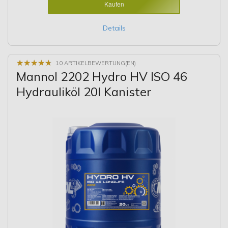
Kaufen
Details
★
★
★
★
★
★
★
★
★
★
10 ARTIKELBEWERTUNG(EN)
Mannol 2202 Hydro HV ISO 46
Hydrauliköl 20l Kanister