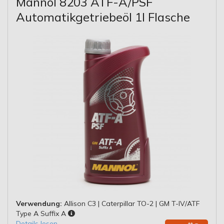
Mannol 8203 ATF-A/PSF
Automatikgetriebeöl 1l Flasche
Verwendung:
Allison C3 | Caterpillar TO-2 | GM T-IV/ATF
Type A Suffix A
Details lesen