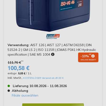
Verwendung:
AIST 126 | AIST 127 | ASTM D6158 | DIN
51524-2 | GM LS 2 | ISO 11158 | JCMAS P041 HK Hydraulic
specification | SAE MS 1004
**
-10%
ONLINE RABATT
**
111,76 €
100,58 €
entspr.
5,03 €
/ 1 L
Inkl. MwSt.
,
KOSTENLOSER Versand ab 49,00 €
Lieferung 10.08.2026 - 11.08.2026
Abholung
Filiale auswählen