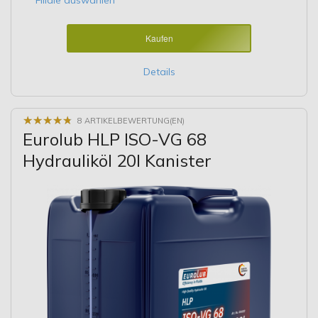
Kaufen
Details
★
★
★
★
★
★
★
★
★
★
8 ARTIKELBEWERTUNG(EN)
Eurolub HLP ISO-VG 68
Hydrauliköl 20l Kanister