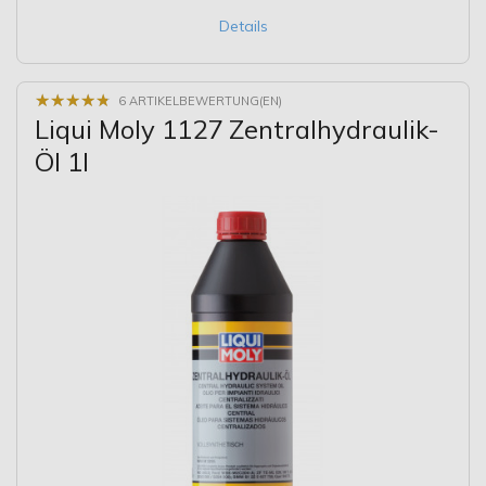
Details
★
★
★
★
★
★
★
★
★
★
6 ARTIKELBEWERTUNG(EN)
Liqui Moly 1127 Zentralhydraulik-
Öl 1l