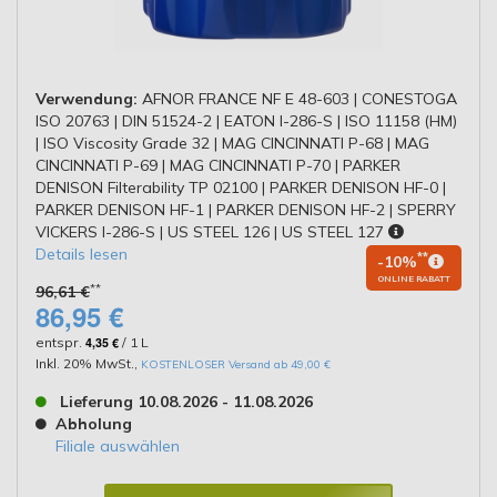
Verwendung:
AFNOR FRANCE NF E 48-603 | CONESTOGA
ISO 20763 | DIN 51524-2 | EATON I-286-S | ISO 11158 (HM)
| ISO Viscosity Grade 32 | MAG CINCINNATI P-68 | MAG
CINCINNATI P-69 | MAG CINCINNATI P-70 | PARKER
DENISON Filterability TP 02100 | PARKER DENISON HF-0 |
PARKER DENISON HF-1 | PARKER DENISON HF-2 | SPERRY
VICKERS I-286-S | US STEEL 126 | US STEEL 127
Details lesen
**
-10%
ONLINE RABATT
**
96,61 €
86,95 €
entspr.
4,35 €
/ 1 L
Inkl. 20% MwSt.
,
KOSTENLOSER Versand ab 49,00 €
Lieferung 10.08.2026 - 11.08.2026
Abholung
Filiale auswählen