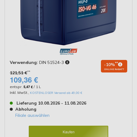
Verwendung:
DIN 51524-3
**
-10%
ONLINE RABATT
**
121,51 €
109,36 €
entspr.
5,47 €
/ 1 L
Inkl. MwSt.
,
KOSTENLOSER Versand ab 49,00 €
Lieferung 10.08.2026 - 11.08.2026
Abholung
Filiale auswählen
Kaufen