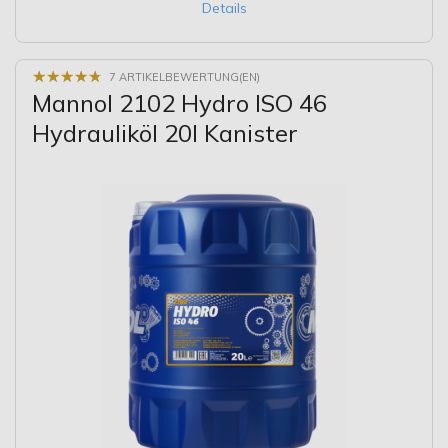
Details
★
★
★
★
★
★
★
★
★
★
7 ARTIKELBEWERTUNG(EN)
Mannol 2102 Hydro ISO 46
Hydrauliköl 20l Kanister