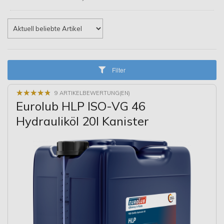
Filter
★
★
★
★
★
★
★
★
★
★
9 ARTIKELBEWERTUNG(EN)
Eurolub HLP ISO-VG 46
Hydrauliköl 20l Kanister