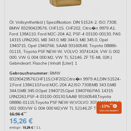
Öl: Vollsynthetiköl | Spezifikation: DIN 51524-2, ISO 7308,
BMW 83290429576, CHF11S, CHF202, Citro�n 9979 A1,
Ford 1384110, Ford M2C-204 A2, PSF-4 03100-00130, PAS
14315 LRN2261, MB 343.0, MB 344.0, MB 345.0, Opel
1940715, Opel 1940766, SAAB 93160548, Toyota 08886-
01115, Toyota PSF NEW-W, VOLVO 30741424, VW G 002
000, VW G 004 000 M2, VW TL 52146, ZF TE-ML 02K |
Gebindeart: Flasche | Inhalt [Liter]: 1
Gebrauchsnummer:
BMW
83290429576,CHF11S,CHF202,Citro�n 9979 A1,DIN 51524-
2,Ford 1384110,Ford M2C-204 A2,ISO 7308,MB 343.0,MB
344.0,MB 345.0,Opel 1940715,Opel 1940766,PAS 14315
LRN2261,PSF-4 03100-00130,SAAB 93160548,Toyota
08886-01115,Toyota PSF NEW-W,VOLVO 30741424,VW G
**
-10%
002 000,VW G 004 000 M2,VW TL 52146,ZF TE-ML 02K
ONLINE RABATT
**
16,96 €
15,26 €
entspr.
15,26 €
/ 1 L