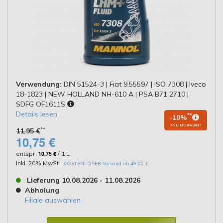
Verwendung:
DIN 51524-3 | Fiat 9.55597 | ISO 7308 | Iveco
18-1823 | NEW HOLLAND NH-610 A | PSA B71 2710 |
SDFG OF1611S
Details lesen
**
-10%
ONLINE RABATT
**
11,95 €
10,75 €
entspr.
10,75 €
/ 1 L
Inkl. 20% MwSt.
,
KOSTENLOSER Versand ab 49,00 €
Lieferung 10.08.2026 - 11.08.2026
Abholung
Filiale auswählen