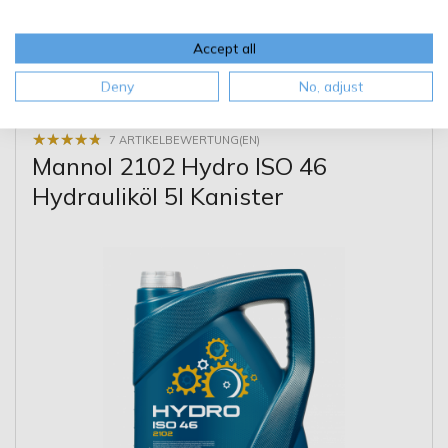
Kaufen
Accept all
Details
Deny
No, adjust
★
★
★
★
★
★
★
★
★
★
7 ARTIKELBEWERTUNG(EN)
Mannol 2102 Hydro ISO 46
Hydrauliköl 5l Kanister