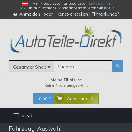
Mo.-Fr. 09:00-18:00 | Sa. 09:00-16:00
Kontakt & Hilfe
 7 Filialen in Österreich
schneller & gratis Versand ab 49,00 €
Anmelden
Konto erstellen
|
Firmenkunde?
Gesamter Shop
Meine Filiale
Keine Filiale ausgewählt
0,00 €
Warenkorb - 0
MENÜ
Fahrzeug-Auswahl