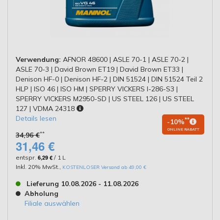
Verwendung:
AFNOR 48600 | ASLE 70-1 | ASLE 70-2 |
ASLE 70-3 | David Brown ET19 | David Brown ET33 |
Denison HF-0 | Denison HF-2 | DIN 51524 | DIN 51524 Teil 2
HLP | ISO 46 | ISO HM | SPERRY VICKERS I-286-S3 |
SPERRY VICKERS M2950-SD | US STEEL 126 | US STEEL
127 | VDMA 24318
Details lesen
**
-10%
ONLINE RABATT
**
34,96 €
31,46 €
entspr.
6,29 €
/ 1 L
Inkl. 20% MwSt.
,
KOSTENLOSER Versand ab 49,00 €
Lieferung 10.08.2026 - 11.08.2026
Abholung
Filiale auswählen