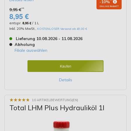
**
-10%
ONLINE RABATT
**
9,95 €
8,95 €
entspr.
8,95 €
/ 1 L
Inkl. 20% MwSt.
,
KOSTENLOSER Versand ab 49,00 €
Lieferung 10.08.2026 - 11.08.2026
Abholung
Filiale auswählen
Kaufen
Details
★
★
★
★
★
★
★
★
★
★
10 ARTIKELBEWERTUNG(EN)
Total LHM Plus Hydrauliköl 1l