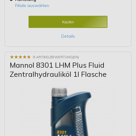
Filiale auswählen
Kaufen
Details
★
★
★
★
★
★
★
★
★
★
8 ARTIKELBEWERTUNG(EN)
Mannol 8301 LHM Plus Fluid
Zentralhydrauliköl 1l Flasche