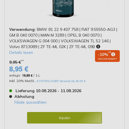
Verwendung:
BMW 81 22 9 407 758 | FIAT 9.55550-AG3 |
GM B 040 0070 | MAN M 3289 | OPEL B 040 0070 |
VOLKSWAGEN G 004 000 | VOLKSWAGEN TL 52 146 |
Volvo 8713089 | ZF TE-ML 02K | ZF TE-ML 09B
Details lesen
**
-10%
ONLINE RABATT
**
9,95 €
8,95 €
entspr.
19,89 €
/ 1 L
Inkl. 20% MwSt.
,
KOSTENLOSER Versand ab 49,00 €
Lieferung 10.08.2026 - 11.08.2026
Abholung
Filiale auswählen
Kaufen