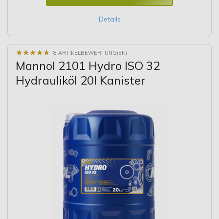
Details
★
★
★
★
★
★
★
★
★
★
8 ARTIKELBEWERTUNG(EN)
Mannol 2101 Hydro ISO 32
Hydrauliköl 20l Kanister