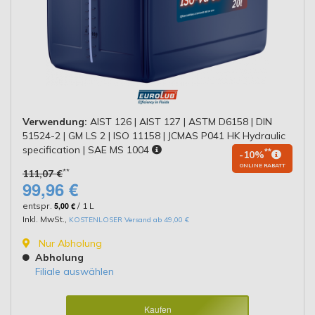
Verwendung:
AIST 126 | AIST 127 | ASTM D6158 | DIN
51524-2 | GM LS 2 | ISO 11158 | JCMAS P041 HK Hydraulic
specification | SAE MS 1004
**
-10%
ONLINE RABATT
**
111,07 €
99,96 €
entspr.
5,00 €
/ 1 L
Inkl. MwSt.
,
KOSTENLOSER Versand ab 49,00 €
Nur Abholung
Abholung
Filiale auswählen
Kaufen