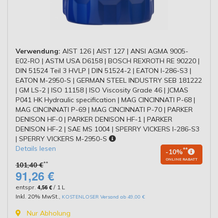
Verwendung:
AIST 126 | AIST 127 | ANSI AGMA 9005-
E02-RO | ASTM USA D6158 | BOSCH REXROTH RE 90220 |
DIN 51524 Teil 3 HVLP | DIN 51524-2 | EATON I-286-S3 |
EATON M-2950-S | GERMAN STEEL INDUSTRY SEB 181222
| GM LS-2 | ISO 11158 | ISO Viscosity Grade 46 | JCMAS
P041 HK Hydraulic specification | MAG CINCINNATI P-68 |
MAG CINCINNATI P-69 | MAG CINCINNATI P-70 | PARKER
DENISON HF-0 | PARKER DENISON HF-1 | PARKER
DENISON HF-2 | SAE MS 1004 | SPERRY VICKERS I-286-S3
| SPERRY VICKERS M-2950-S
Details lesen
**
-10%
ONLINE RABATT
**
101,40 €
91,26 €
entspr.
4,56 €
/ 1 L
Inkl. 20% MwSt.
,
KOSTENLOSER Versand ab 49,00 €
Nur Abholung