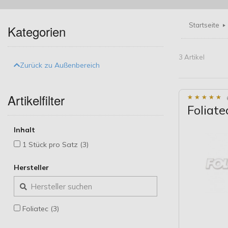
Startseite
Kategorien
3 Artikel
Zurück zu Außenbereich
Artikelfilter
★
★
★
★
★
★
★
★
★
★
Foliate
Inhalt
1 Stück pro Satz (3)
Hersteller
Foliatec (3)