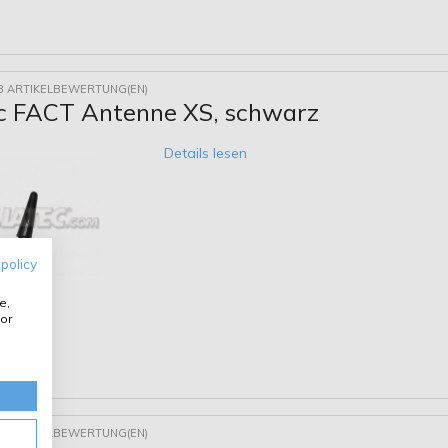
8 ARTIKELBEWERTUNG(EN)
ec FACT Antenne XS, schwarz
Details lesen
 policy
e,
or
7 ARTIKELBEWERTUNG(EN)