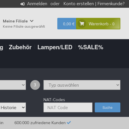
Anmelden
Konto erstellen
|
Firmenkunde?
Meine Filiale
0,00 €
Warenkorb - 0
Keine Filiale ausgewählt
ng
Zubehör
Lampen/LED
%SALE%
3
NAT-Codes
Suche
in
600.000 zufriedene Kunden