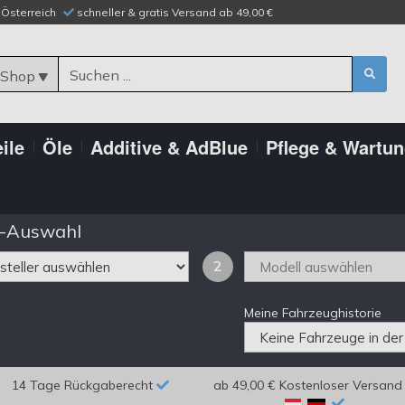
n Österreich
schneller & gratis Versand ab 49,00 €
 Shop
ile
Öle
Additive & AdBlue
Pflege & Wartu
-Auswahl
2
Meine Fahrzeughistorie
14 Tage Rückgaberecht
ab 49,00 € Kostenloser Versand 