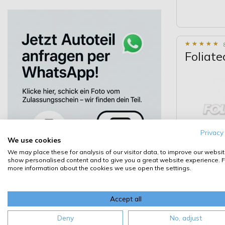
★
★
★
★
★
★
★
★
★
★
Foliat
Privacy
We use cookies
We may place these for analysis of our visitor data, to improve our websit
show personalised content and to give you a great website experience. F
more information about the cookies we use open the settings.
Accept all
★
★
★
★
★
★
★
★
★
★
Deny
No, adjust