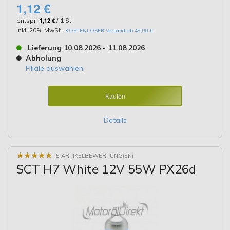
1,12 €
entspr.
1,12 €
/ 1 St
Inkl. 20% MwSt.
,
KOSTENLOSER Versand ab 49,00 €
Lieferung 10.08.2026 - 11.08.2026
Abholung
Filiale auswählen
Kaufen
Details
★
★
★
★
★
★
★
★
★
★
5 ARTIKELBEWERTUNG(EN)
SCT H7 White 12V 55W PX26d