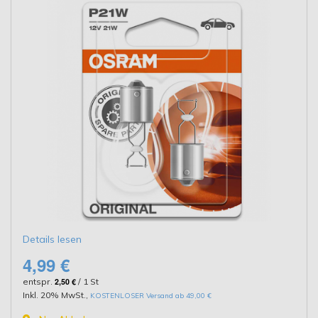
Details lesen
4,99 €
entspr.
2,50 €
/ 1 St
Inkl. 20% MwSt.
,
KOSTENLOSER Versand ab 49,00 €