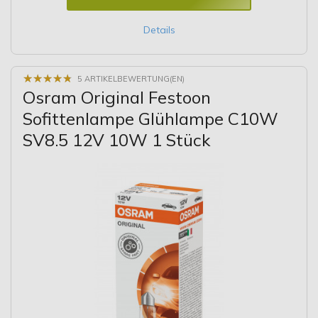
Details
★
★
★
★
★
★
★
★
★
★
5 ARTIKELBEWERTUNG(EN)
Osram Original Festoon
Sofittenlampe Glühlampe C10W
SV8.5 12V 10W 1 Stück