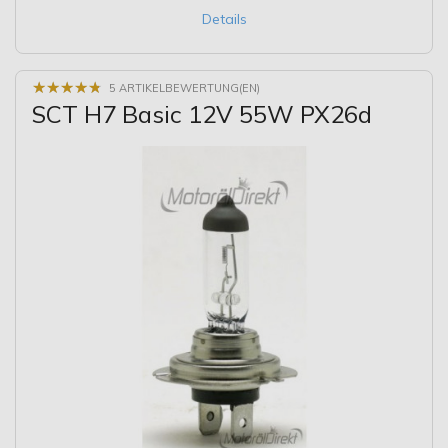
Details
★
★
★
★
★
★
★
★
★
★
5 ARTIKELBEWERTUNG(EN)
SCT H7 Basic 12V 55W PX26d