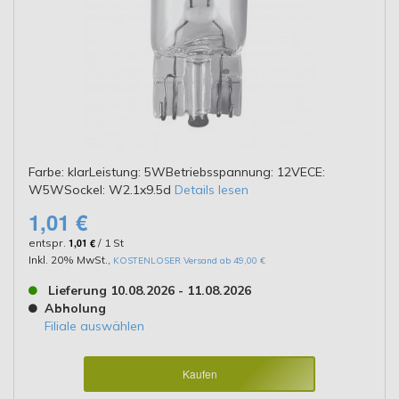
Farbe: klarLeistung: 5WBetriebsspannung: 12VECE:
W5WSockel: W2.1x9.5d
Details lesen
1,01 €
entspr.
1,01 €
/ 1 St
Inkl. 20% MwSt.
,
KOSTENLOSER Versand ab 49,00 €
Lieferung 10.08.2026 - 11.08.2026
Abholung
Filiale auswählen
Kaufen