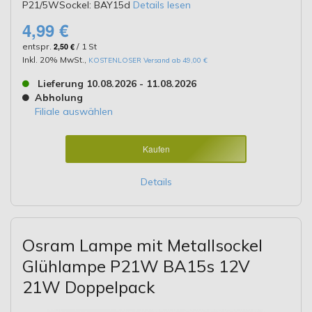
P21/5WSockel: BAY15d
Details lesen
4,99 €
entspr.
2,50 €
/ 1 St
Inkl. 20% MwSt.
,
KOSTENLOSER Versand ab 49,00 €
Lieferung 10.08.2026 - 11.08.2026
Abholung
Filiale auswählen
Kaufen
Details
Osram Lampe mit Metallsockel
Glühlampe P21W BA15s 12V
21W Doppelpack