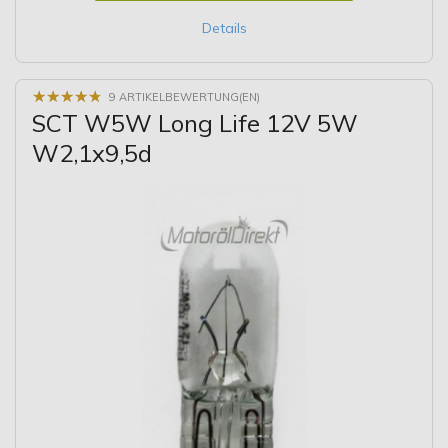
Details
★
★
★
★
★
★
★
★
★
★
9 ARTIKELBEWERTUNG(EN)
SCT W5W Long Life 12V 5W
W2,1x9,5d