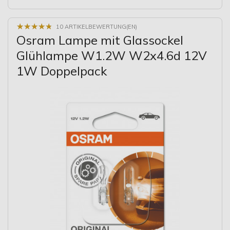
★
★
★
★
★
★
★
★
★
★
10 ARTIKELBEWERTUNG(EN)
Osram Lampe mit Glassockel
Glühlampe W1.2W W2x4.6d 12V
1W Doppelpack