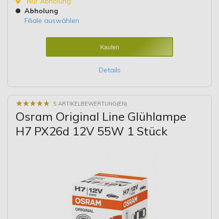
Nur Abholung
Abholung
Filiale auswählen
Kaufen
Details
★
★
★
★
★
★
★
★
★
★
5 ARTIKELBEWERTUNG(EN)
Osram Original Line Glühlampe
H7 PX26d 12V 55W 1 Stück