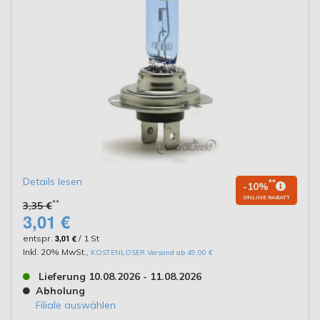
Details lesen
**
-10%
ONLINE RABATT
**
3,35 €
3,01 €
entspr.
3,01 €
/ 1 St
Inkl. 20% MwSt.
,
KOSTENLOSER Versand ab 49,00 €
Lieferung 10.08.2026 - 11.08.2026
Abholung
Filiale auswählen