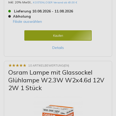
Inkl. 20% MwSt.
,
KOSTENLOSER Versand ab 49,00 €
Lieferung 10.08.2026 - 11.08.2026
Abholung
Filiale auswählen
Kaufen
Details
★
★
★
★
★
★
★
★
★
★
10 ARTIKELBEWERTUNG(EN)
Osram Lampe mit Glassockel
Glühlampe W2.3W W2x4.6d 12V
2W 1 Stück