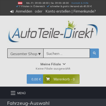
Mo.-Fr. 09:00-18:00 | Sa. 09:00-16:00
Kontakt & Hilfe
 7 Filialen in Österreich
schneller & gratis Versand ab 49,00 €
Anmelden
Konto erstellen
|
Firmenkunde?
Gesamter Shop
Meine Filiale
Keine Filiale ausgewählt
0,00 €
Warenkorb - 0
MENÜ
Fahrzeug-Auswahl