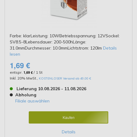
Farbe: klarLeistung: 10WBetriebsspannung: 12VSockel:
SV8.5-8Lebensdauer: 200-500hLänge:
31.0mmDurchmesser: 10.0mmLichtstrom: 120lm
Details
lesen
1,69 €
entspr.
1,69 €
/ 1 St
Inkl. 20% MwSt.
,
KOSTENLOSER Versand ab 49,00 €
Lieferung 10.08.2026 - 11.08.2026
Abholung
Filiale auswählen
Kaufen
Details