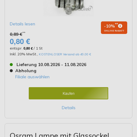
Details lesen
**
-10%
ONLINE RABATT
**
0,89 €
0,80 €
entspr.
0,80 €
/ 1 St
Inkl. 20% MwSt.
,
KOSTENLOSER Versand ab 49,00 €
Lieferung 10.08.2026 - 11.08.2026
Abholung
Filiale auswählen
Kaufen
Details
Osram Lampe mit Glassockel