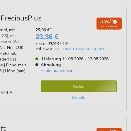
 FreciousPlus
**
-10%
ONLINE RABATT
**
enol, mit
25,96 €
23,36 €
2.5), mit
ersion (Art.-
entspr.
23,36 €
/ 1 St
rt.-Nr.): CUK
Inkl. MwSt.
,
KOSTENLOSER Versand ab 49,00 €
PSR): IEC
Lieferung 11.08.2026 - 12.08.2026
erlich |
Abholung
s | Einbauzeit
Filiale auswählen
15 | Höhe [mm]:
Kaufen
 644 A,
Details
ft