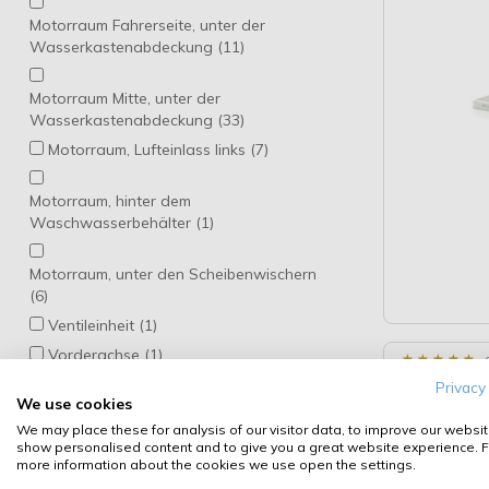
DRI (5)
Motorraum Fahrerseite, unter der
Wasserkastenabdeckung (11)
DT Spare Parts (40)
Dr.Motor Automotive (30)
Motorraum Mitte, unter der
ELRING (10)
Wasserkastenabdeckung (33)
ELSTOCK (88)
Motorraum, Lufteinlass links (7)
ERA (195)
ESEN SKV (473)
Motorraum, hinter dem
Waschwasserbehälter (1)
EUROREPAR (2)
FA1 (9)
Motorraum, unter den Scheibenwischern
FAE (1)
(6)
FAST (94)
Ventileinheit (1)
FEBEST (3)
Vorderachse (1)
★
★
★
★
★
★
★
★
★
★
FEBI BILSTEIN (142)
MANN-F
beidseitig (2)
Privacy
We use cookies
FILTRON (513)
beifahrerseitig (1)
We may place these for analysis of our visitor data, to improve our websit
FLEETGUARD (34)
hinten (27)
show personalised content and to give you a great website experience. F
FRAM (13)
more information about the cookies we use open the settings.
hinten rechts (1)