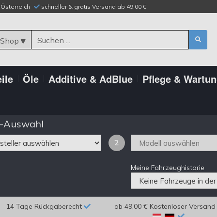
n Österreich
schneller & gratis Versand ab 49,00 €
 Shop
ile
Öle
Additive & AdBlue
Pflege & Wartu
-Auswahl
2
Meine Fahrzeughistorie
14 Tage Rückgaberecht
ab 49,00 € Kostenloser Versand 