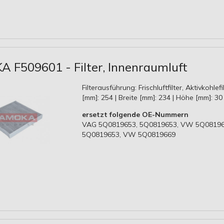
 F509601 - Filter, Innenraumluft
Filterausführung: Frischluftfilter, Aktivkohlefi
[mm]: 254 | Breite [mm]: 234 | Höhe [mm]: 30
ersetzt folgende OE-Nummern
VAG 5Q0819653, 5Q0819653, VW 5Q08196
5Q0819653, VW 5Q0819669