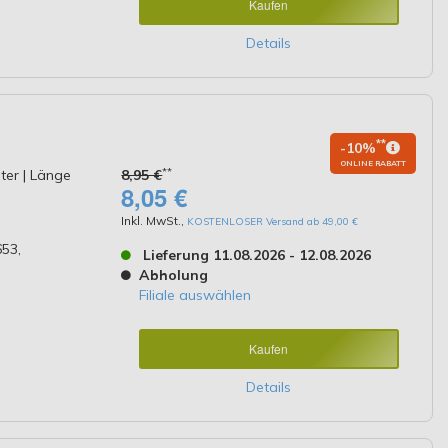
Kaufen
Details
**
-10%
ONLINE RABATT
**
lter | Länge
8,95 €
8,05 €
Inkl. MwSt.
,
KOSTENLOSER Versand ab 49,00 €
53,
Lieferung 11.08.2026 - 12.08.2026
Abholung
Filiale auswählen
Kaufen
Details