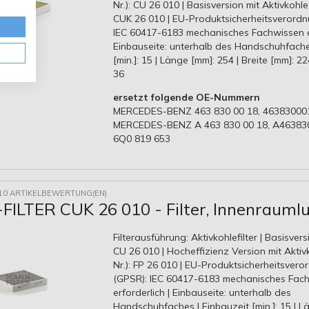
Nr.): CU 26 010 | Basisversion mit Aktivkohle (
CUK 26 010 | EU-Produktsicherheitsverordn
IEC 60417-6183 mechanisches Fachwissen er
Einbauseite: unterhalb des Handschuhfache
[min.]: 15 | Länge [mm]: 254 | Breite [mm]: 2
36
ersetzt folgende OE-Nummern
MERCEDES-BENZ 463 830 00 18, 46383000
MERCEDES-BENZ A 463 830 00 18, A46383
6Q0 819 653
10 ARTIKELBEWERTUNG(EN)
ILTER CUK 26 010 - Filter, Innenraumlu
Filterausführung: Aktivkohlefilter | Basisversi
CU 26 010 | Hocheffizienz Version mit Aktivk
Nr.): FP 26 010 | EU-Produktsicherheitsver
(GPSR): IEC 60417-6183 mechanisches Fac
erforderlich | Einbauseite: unterhalb des
Handschuhfaches | Einbauzeit [min.]: 15 | L