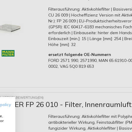
Filterausführung: Aktivkohlefilter | Basisversi
CU 26 009 | Hocheffizienz Version mit Aktivk
Nr.): FP 26 009 | EU-Produktsicherheitsver
(GPSR): IEC 60417-6183 mechanisches Fac
erforderlich | Einbauseite: hinter dem Hand
Einbauzeit [min.]: 15 | Länge [mm]: 254 | Brei
Höhe [mm]: 32
ersetzt folgende OE-Nummern
FORD 2571 990, 2571990, MAN 65.61910-00
0002, VAG 5Q0 819 653
9 ARTIKELBEWERTUNG(EN)
ILTER FP 26 010 - Filter, Innenraumluft
 policy
e,
Filterausführung: Aktivkohlefilter mit Polyph
or
antibakterieller Wirkung, Feinstaubfilter (PM 
fungizider Wirkung, Aktivkohlefilter | Basisv