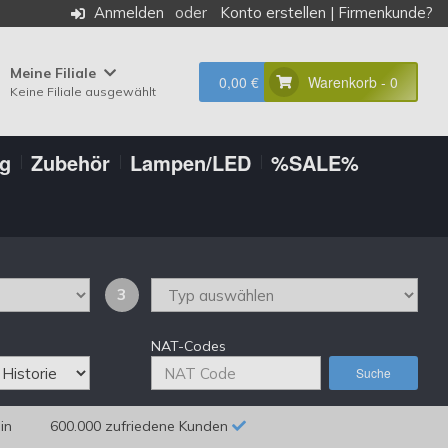
Anmelden
Konto erstellen
|
Firmenkunde?
Meine Filiale
0,00 €
Warenkorb - 0
Keine Filiale ausgewählt
ng
Zubehör
Lampen/LED
%SALE%
3
NAT-Codes
Suche
in
600.000 zufriedene Kunden