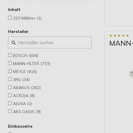
Inhalt
150 Milliliter (1)
Hersteller
★
★
★
★
★
★
★
★
★
★
MANN-F
BOSCH (604)
MANN-FILTER (733)
MEYLE (416)
3RG (34)
ABAKUS (262)
ACKOJA (8)
AJUSA (2)
AKS DASIS (9)
ALCO FILTER (1)
Einbauseite
AMC Filter (49)