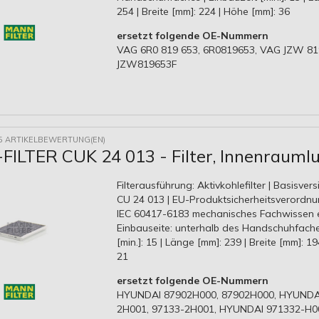
254 | Breite [mm]: 224 | Höhe [mm]: 36
ersetzt folgende OE-Nummern
VAG 6R0 819 653, 6R0819653, VAG JZW 819
JZW819653F
5 ARTIKELBEWERTUNG(EN)
ILTER CUK 24 013 - Filter, Innenraumlu
Filterausführung: Aktivkohlefilter | Basisversi
CU 24 013 | EU-Produktsicherheitsverordnu
IEC 60417-6183 mechanisches Fachwissen er
Einbauseite: unterhalb des Handschuhfache
[min.]: 15 | Länge [mm]: 239 | Breite [mm]: 1
21
ersetzt folgende OE-Nummern
HYUNDAI 87902H000, 87902H000, HYUNDA
2H001, 97133-2H001, HYUNDAI 971332-H