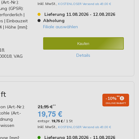
Art.-Nr.):
Inkl. MwSt.
,
KOSTENLOSER Versand ab 49,00 €
ung (GPSR):
Lieferung 11.08.2026 - 12.08.2026
forderlich |
Abholung
s | Einbauzeit
Filiale auswählen
24 | Höhe [mm]:
Kaufen
18,
Details
00018, VAG
ft
**
-10%
ONLINE RABATT
**
on (Art.-Nr.):
21,95 €
19,75 €
ohle (Art.-
ordnung
entspr.
19,75 €
/ 1 St
hwissen
Inkl. MwSt.
,
KOSTENLOSER Versand ab 49,00 €
Lieferung 10.08.2026 - 11.08.2026
änge [mm]: