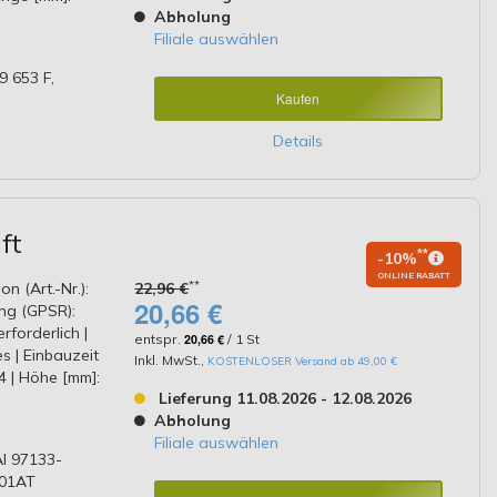
Abholung
Filiale auswählen
 653 F,
Kaufen
Details
ft
**
-10%
ONLINE RABATT
**
on (Art.-Nr.):
22,96 €
20,66 €
ng (GPSR):
forderlich |
entspr.
20,66 €
/ 1 St
s | Einbauzeit
Inkl. MwSt.
,
KOSTENLOSER Versand ab 49,00 €
94 | Höhe [mm]:
Lieferung 11.08.2026 - 12.08.2026
Abholung
Filiale auswählen
I 97133-
001AT