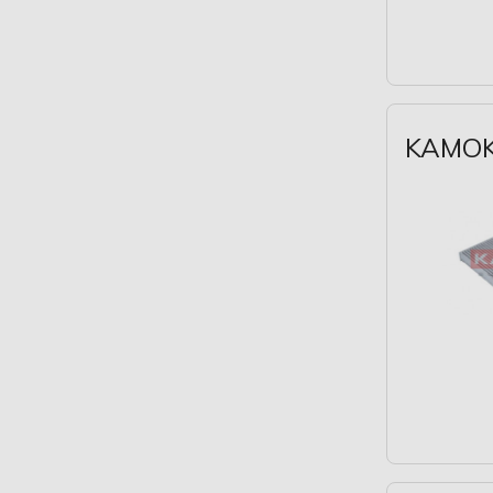
SWAG (1)
THERMOTEC (1369)
TOPRAN (338)
TRISCAN (157)
KAMOKA
TRUCKTEC AUTOMOTIVE (12)
TYC (115)
UFI (422)
VADEN ORIGINAL (115)
VAICO (2)
VALEO (963)
VALVOLINE (1)
VAN WEZEL (489)
VEMO (268)
WABCO (34)
WIX FILTERS (16)
at autoteile germany (18)