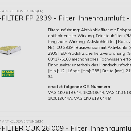
5 ARTIKELBEWERTUNG(EN)
ILTER FP 2939 - Filter, Innenraumluft -
Filterausführung: Aktivkohlefilter mit Polyph
antibakterieller Wirkung, Feinstaubfilter (PM 
fungizider Wirkung, Aktivkohlefilter | Basisv
Nr.): CU 2939 | Basisversion mit Aktivkohle (A
2939 | EU-Produktsicherheitsverordnung (G
60417-6183 mechanisches Fachwissen erford
Einbauseite: unterhalb des Handschuhfache
[min.]: 12 | Länge [mm]: 288 | Breite [mm]: 2
34
ersetzt folgende OE-Nummern
VAG 1K0 819 644, 1K0819644, VAG 1K0 819
1K0819644A, VAG 1K0 819 644 B
7 ARTIKELBEWERTUNG(EN)
ILTER CUK 26 009 - Filter, Innenraumlu