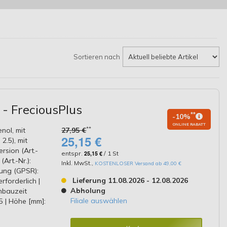
Sortieren nach
 - FreciousPlus
**
-10%
ONLINE RABATT
**
enol, mit
27,95 €
25,15 €
2.5), mit
ersion (Art.-
entspr.
25,15 €
/ 1 St
Art.-Nr.):
Inkl. MwSt.
,
KOSTENLOSER Versand ab 49,00 €
ung (GPSR):
Lieferung 11.08.2026 - 12.08.2026
forderlich |
Abholung
nbauzeit
Filiale auswählen
35 | Höhe [mm]: