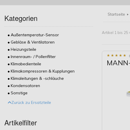
Startseite
Kategorien
Artikel 1 bis 2
Außentemperatur-Sensor
Gebläse & Ventilatoren
Heizungsteile
★
★
★
★
★
★
★
★
★
★
Innenraum- / Pollenfilter
MANN-F
Klimabedienteile
Klimakompressoren & Kupplungen
Klimaleitungen & -schläuche
Kondensatoren
Sonstige
Zurück zu Ersatzteile
Artikelfilter