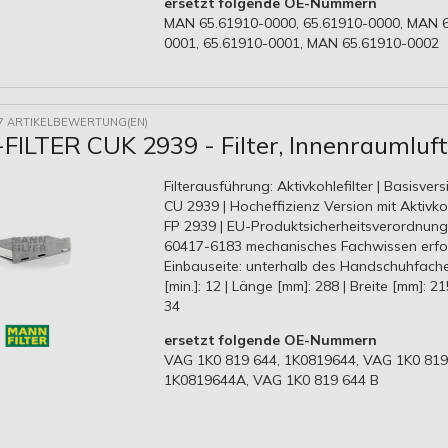
ersetzt folgende OE-Nummern
MAN 65.61910-0000, 65.61910-0000, MAN 
0001, 65.61910-0001, MAN 65.61910-0002
7 ARTIKELBEWERTUNG(EN)
ILTER CUK 2939 - Filter, Innenraumluft
Filterausführung: Aktivkohlefilter | Basisversi
CU 2939 | Hocheffizienz Version mit Aktivkohl
FP 2939 | EU-Produktsicherheitsverordnung
60417-6183 mechanisches Fachwissen erford
Einbauseite: unterhalb des Handschuhfache
[min.]: 12 | Länge [mm]: 288 | Breite [mm]: 2
34
ersetzt folgende OE-Nummern
VAG 1K0 819 644, 1K0819644, VAG 1K0 819
1K0819644A, VAG 1K0 819 644 B