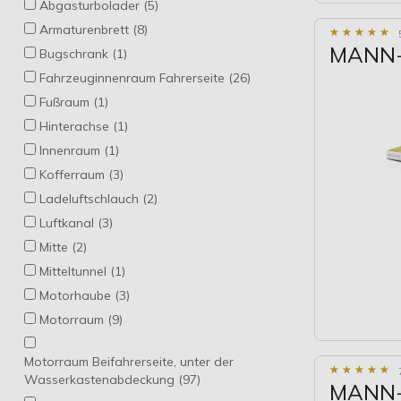
Abgasturbolader (5)
ASHIKA (187)
Armaturenbrett (8)
AUTLOG (2)
★
★
★
★
★
★
★
★
★
★
MANN-F
Bugschrank (1)
AUTOMEGA (150)
Fahrzeuginnenraum Fahrerseite (26)
AVA Clever Choice (959)
Fußraum (1)
Airstal (447)
Hinterachse (1)
BLIC (1)
Innenraum (1)
BLUE PRINT (563)
Kofferraum (3)
Borsehung (23)
Ladeluftschlauch (2)
CASCO (139)
Luftkanal (3)
CEVAM (28)
Mitte (2)
CHAMPION (187)
Mitteltunnel (1)
CONTINENTAL/VDO (1)
Motorhaube (3)
CORTECO (456)
Motorraum (9)
DELPHI (361)
DENCKERMANN (672)
Motorraum Beifahrerseite, unter der
DENSO (1073)
★
★
★
★
★
★
★
★
★
★
Wasserkastenabdeckung (97)
MANN-F
DIEDERICHS (355)