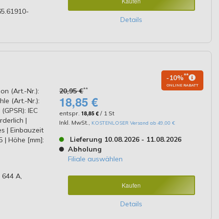
Kaufen
65.61910-
Details
**
-10%
ONLINE RABATT
**
on (Art.-Nr.):
20,95 €
18,85 €
e (Art.-Nr.):
 (GPSR): IEC
entspr.
18,85 €
/ 1 St
erlich |
Inkl. MwSt.
,
KOSTENLOSER Versand ab 49,00 €
s | Einbauzeit
Lieferung 10.08.2026 - 11.08.2026
15 | Höhe [mm]:
Abholung
Filiale auswählen
 644 A,
Kaufen
Details