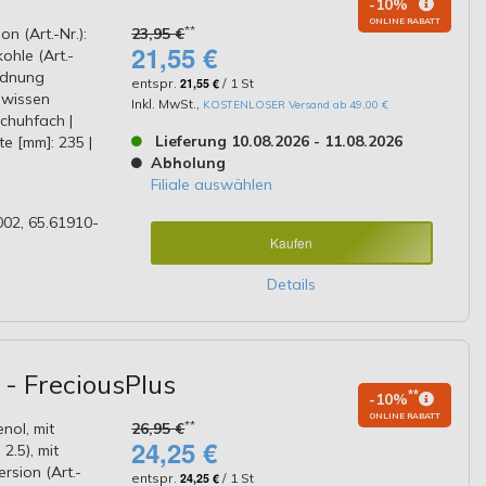
**
-10%
ONLINE RABATT
**
on (Art.-Nr.):
23,95 €
21,55 €
ohle (Art.-
ordnung
entspr.
21,55 €
/ 1 St
hwissen
Inkl. MwSt.
,
KOSTENLOSER Versand ab 49,00 €
schuhfach |
Lieferung 10.08.2026 - 11.08.2026
te [mm]: 235 |
Abholung
Filiale auswählen
02, 65.61910-
Kaufen
Details
 - FreciousPlus
**
-10%
ONLINE RABATT
**
enol, mit
26,95 €
24,25 €
2.5), mit
ersion (Art.-
entspr.
24,25 €
/ 1 St