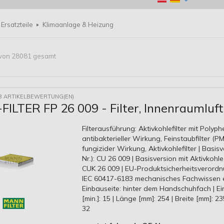
Ersatzteile
Klimaanlage & Heizung
5 von 28081 gesamt
8 ARTIKELBEWERTUNG(EN)
ILTER FP 26 009 - Filter, Innenraumluft
Filterausführung: Aktivkohlefilter mit Polyph
antibakterieller Wirkung, Feinstaubfilter (PM 
fungizider Wirkung, Aktivkohlefilter | Basisv
Nr.): CU 26 009 | Basisversion mit Aktivkohle (
CUK 26 009 | EU-Produktsicherheitsverordn
IEC 60417-6183 mechanisches Fachwissen er
Einbauseite: hinter dem Handschuhfach | Ei
[min.]: 15 | Länge [mm]: 254 | Breite [mm]: 2
32