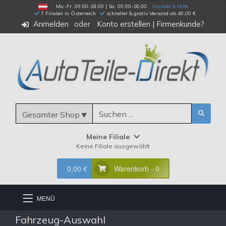
Mo.-Fr. 09:00-18:00 | Sa. 09:00-16:00
Kontakt & Hilfe
 7 Filialen in Österreich
schneller & gratis Versand ab 49,00 €
Anmelden
Konto erstellen
|
Firmenkunde?
Gesamter Shop
Meine Filiale
Keine Filiale ausgewählt
0,00 €
Warenkorb - 0
MENÜ
Fahrzeug-Auswahl