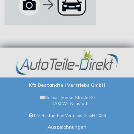
Kfz Bestandteil Vertriebs GmbH
Samuel-Morse-Straße 3D
2700 Wr. Neustadt
Kfz Bestandteil Vertriebs GmbH 2026
Auszeichnungen