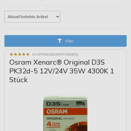
Filter
★
★
★
★
★
★
★
★
★
★
10 ARTIKELBEWERTUNG(EN)
Osram Xenarc® Original D3S
PK32d-5 12V/24V 35W 4300K 1
Stück