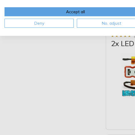
Accept all
Deny
No, adjust
★
★
★
★
★
★
★
★
★
★
2x LED