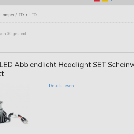
Lampen/LED
LED
5 von 30 gesamt
LED Abblendlicht Headlight SET Schei
tt
Details lesen