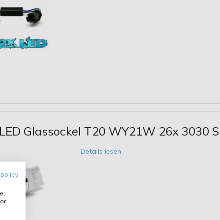
LED Glassockel T20 WY21W 26x 3030 S
Details lesen
 policy
e,
or