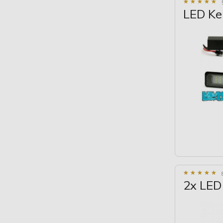
★
★
★
★
★
★
★
★
★
★
LED Ke
★
★
★
★
★
★
★
★
★
★
2x LED