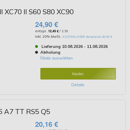
I XC70 II S60 S80 XC90
24,90 €
entspr.
12,45 €
/ 1 St
Inkl. 20% MwSt.
,
KOSTENLOSER Versand ab 49,00 €
Lieferung 10.08.2026 - 11.08.2026
Abholung
Filiale auswählen
Kaufen
Details
6 A7 TT RS5 Q5
20,16 €