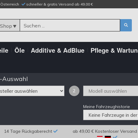
n Österreich
schneller & gratis Versand ab 49,00 €
 Shop
ile
Öle
Additive & AdBlue
Pflege & Wartu
-Auswahl
2
Meine Fahrzeughistorie
14 Tage Rückgaberecht
ab 49,00 € Kostenloser Versand 