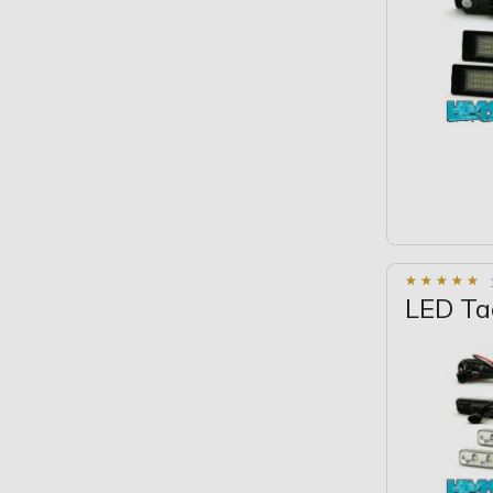
★
★
★
★
★
★
★
★
★
★
LED Ta