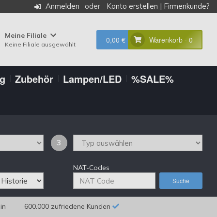
Anmelden
Konto erstellen
|
Firmenkunde?
Meine Filiale
0,00 €
Warenkorb - 0
Keine Filiale ausgewählt
ng
Zubehör
Lampen/LED
%SALE%
3
NAT-Codes
Suche
in
600.000 zufriedene Kunden