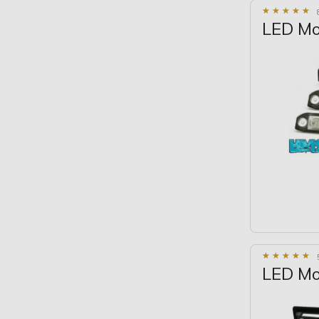
★
★
★
★
★
★
★
★
★
★
LED Mo
★
★
★
★
★
★
★
★
★
★
LED Mo