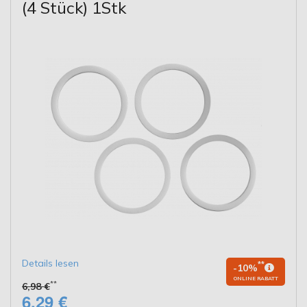
(4 Stück) 1Stk
Details lesen
**
-10%
ONLINE RABATT
**
6,98 €
6,29 €