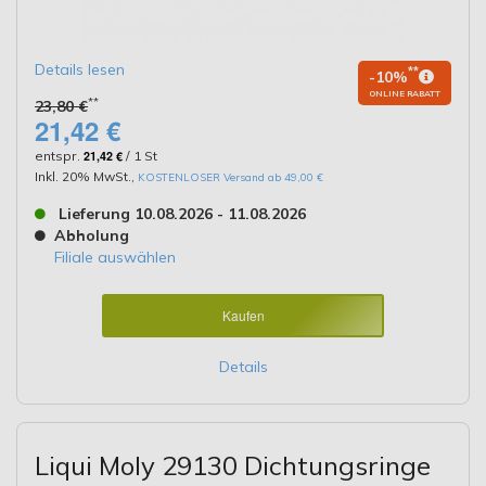
Details lesen
**
-10%
ONLINE RABATT
**
23,80 €
21,42 €
entspr.
21,42 €
/ 1 St
Inkl. 20% MwSt.
,
KOSTENLOSER Versand ab 49,00 €
Lieferung 10.08.2026 - 11.08.2026
Abholung
Filiale auswählen
Kaufen
Details
Liqui Moly 29130 Dichtungsringe