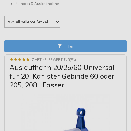
Pumpen & Auslaufhähne
Filter
★
★
★
★
★
★
★
★
★
★
7 ARTIKELBEWERTUNG(EN)
Auslaufhahn 20/25/60 Universal
für 20l Kanister Gebinde 60 oder
205, 208L Fässer