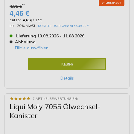
ONLINE RABATT
**
4,96 €
4,46 €
entspr.
4,46 €
/ 1 St
Inkl. 20% MwSt.
,
KOSTENLOSER Versand ab 49,00 €
Lieferung 10.08.2026 - 11.08.2026
Abholung
Filiale auswählen
Kaufen
Details
★
★
★
★
★
★
★
★
★
★
7 ARTIKELBEWERTUNG(EN)
Liqui Moly 7055 Ölwechsel-
Kanister