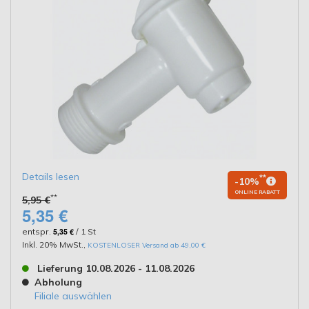
Details lesen
**
-10%
ONLINE RABATT
**
5,95 €
5,35 €
entspr.
5,35 €
/ 1 St
Inkl. 20% MwSt.
,
KOSTENLOSER Versand ab 49,00 €
Lieferung 10.08.2026 - 11.08.2026
Abholung
Filiale auswählen