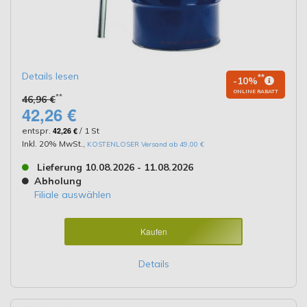
Details lesen
**
-10%
ONLINE RABATT
**
46,96 €
42,26 €
entspr.
42,26 €
/ 1 St
Inkl. 20% MwSt.
,
KOSTENLOSER Versand ab 49,00 €
Lieferung 10.08.2026 - 11.08.2026
Abholung
Filiale auswählen
Kaufen
Details