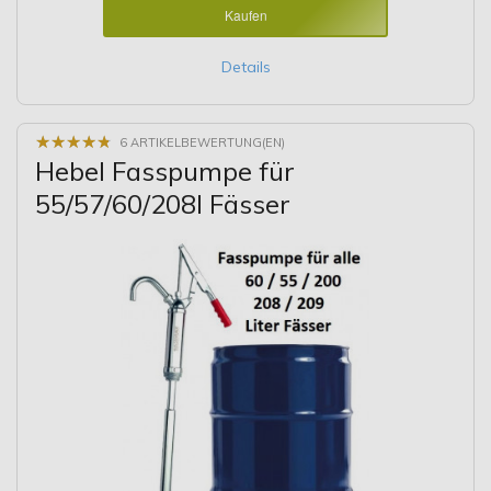
Kaufen
Details
★
★
★
★
★
★
★
★
★
★
6 ARTIKELBEWERTUNG(EN)
Hebel Fasspumpe für
55/57/60/208l Fässer