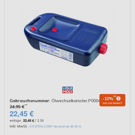
**
-10%
Gebrauchsnummer:
Ölwechselkanister,P000430
ONLINE RABATT
**
24,95 €
22,45 €
entspr.
22,45 €
/ 1 St
Inkl. MwSt.
,
KOSTENLOSER Versand ab 49,00 €