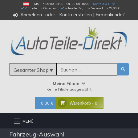
Mo.-Fr. 09:00-18:00 | Sa. 09:00-16:00
Kontakt & Hilfe
 7 Filialen in Österreich
schneller & gratis Versand ab 49,00 €
Anmelden
Konto erstellen
|
Firmenkunde?
Gesamter Shop
Meine Filiale
Keine Filiale ausgewählt
0,00 €
Warenkorb - 0
MENÜ
Fahrzeug-Auswahl