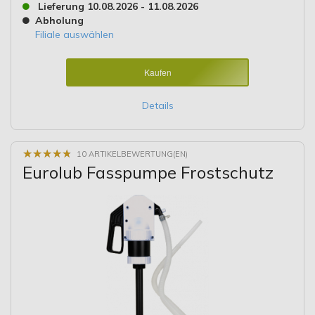
Lieferung 10.08.2026 - 11.08.2026
Abholung
Filiale auswählen
Kaufen
Details
★
★
★
★
★
★
★
★
★
★
10 ARTIKELBEWERTUNG(EN)
Eurolub Fasspumpe Frostschutz