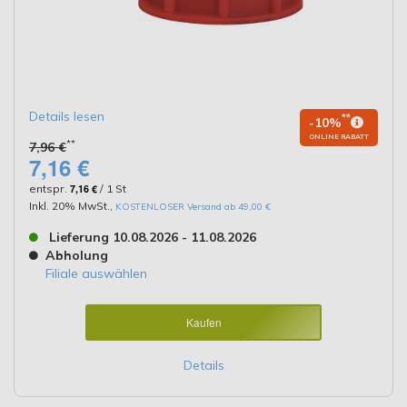
Details lesen
**
-10%
ONLINE RABATT
**
7,96 €
7,16 €
entspr.
7,16 €
/ 1 St
Inkl. 20% MwSt.
,
KOSTENLOSER Versand ab 49,00 €
Lieferung 10.08.2026 - 11.08.2026
Abholung
Filiale auswählen
Kaufen
Details