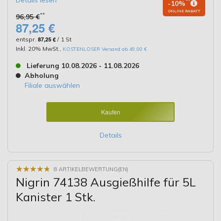
**
-10%
ONLINE RABATT
**
96,95 €
87,25 €
entspr.
87,25 €
/ 1 St
Inkl. 20% MwSt.
,
KOSTENLOSER Versand ab 49,00 €
Lieferung 10.08.2026 - 11.08.2026
Abholung
Filiale auswählen
Kaufen
Details
★
★
★
★
★
★
★
★
★
★
8 ARTIKELBEWERTUNG(EN)
Nigrin 74138 Ausgießhilfe für 5L
Kanister 1 Stk.