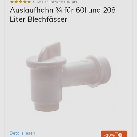
★
★
★
★
★
★
★
★
★
★
9 ARTIKELBEWERTUNG(EN)
Auslaufhahn ¾ für 60l und 208
Liter Blechfässer
Details lesen
**
-10%