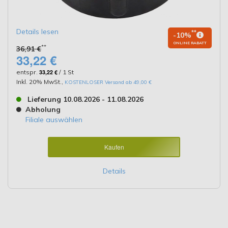
Details lesen
**
-10%
ONLINE RABATT
**
36,91 €
33,22 €
entspr.
33,22 €
/ 1 St
Inkl. 20% MwSt.
,
KOSTENLOSER Versand ab 49,00 €
Lieferung 10.08.2026 - 11.08.2026
Abholung
Filiale auswählen
Kaufen
Details