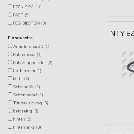
ESEN SKV (11)
FAST (9)
FEBI BILSTEIN (9)
MAXGEAR (1)
NTY EZ
Einbauseite
MIRAGLIO (25)
Armaturenbrett (1)
NTY (22)
Fahrerhaus (1)
PACOL (1)
Fahrzeughecktür (2)
TOPRAN (4)
Kofferraum (1)
TRUCKTEC AUTOMOTIVE (2)
Mitte (2)
VAICO (2)
Schiebetür (1)
Seitenwand (1)
Türverkleidung (5)
beidseitig (3)
hinten (3)
hinten links (8)