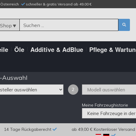
n Österreich
schneller & gratis Versand ab 49,00 €
 Shop
ile
Öle
Additive & AdBlue
Pflege & Wartu
-Auswahl
2
Meine Fahrzeughistorie
14 Tage Rückgaberecht
ab 49,00 € Kostenloser Versand 