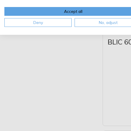
Accept all
Deny
No, adjust
BLIC 6