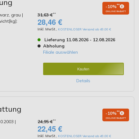
tung
**
-10%
ONLINE RABATT
**
warz, grau |
31,63 €
28,46 €
wicht[kg]:
Inkl. MwSt.
,
KOSTENLOSER Versand ab 49,00 €
Lieferung 11.08.2026 - 12.08.2026
Abholung
Filiale auswählen
Kaufen
Details
attung
**
-10%
ONLINE RABATT
**
0.2003 |
24,95 €
22,45 €
Inkl. MwSt.
,
KOSTENLOSER Versand ab 49,00 €