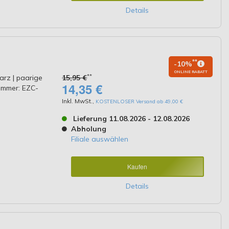
Details
**
-10%
ONLINE RABATT
**
arz | paarige
15,95 €
14,35 €
ummer: EZC-
Inkl. MwSt.
,
KOSTENLOSER Versand ab 49,00 €
Lieferung 11.08.2026 - 12.08.2026
Abholung
Filiale auswählen
Kaufen
Details