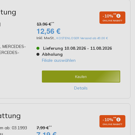
ttung
**
-10%
ONLINE RABATT
**
|
13,96 €
12,56 €
Inkl. MwSt.
,
KOSTENLOSER Versand ab 49,00 €
, MERCEDES-
Lieferung 10.08.2026 - 11.08.2026
MERCEDES-
Abholung
Filiale auswählen
Kaufen
Details
attung
**
-10%
ONLINE RABATT
**
um ab: 03.1993
7,99 €
7,19 €
au