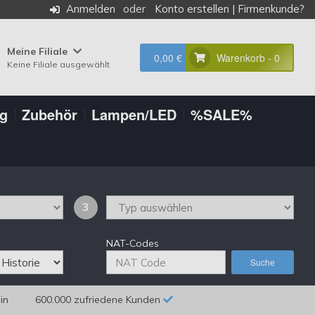
Anmelden
Konto erstellen
|
Firmenkunde?
Meine Filiale
0,00 €
Warenkorb - 0
Keine Filiale ausgewählt
ng
Zubehör
Lampen/LED
%SALE%
3
NAT-Codes
Suche
in
600.000 zufriedene Kunden