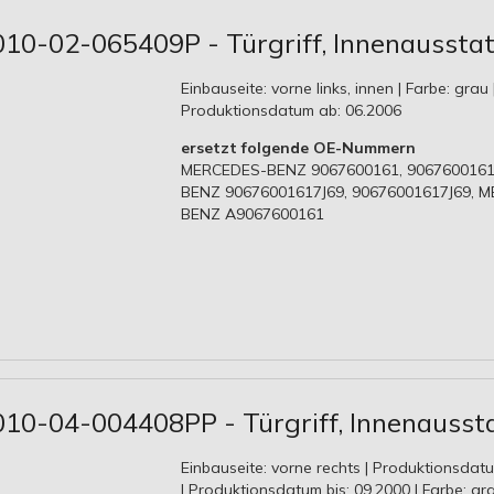
010-02-065409P - Türgriff, Innenaussta
Einbauseite: vorne links, innen | Farbe: grau 
Produktionsdatum ab: 06.2006
ersetzt folgende OE-Nummern
MERCEDES-BENZ 9067600161, 9067600161
BENZ 90676001617J69, 90676001617J69, 
BENZ A9067600161
010-04-004408PP - Türgriff, Innenausst
Einbauseite: vorne rechts | Produktionsdat
| Produktionsdatum bis: 09.2000 | Farbe: gr