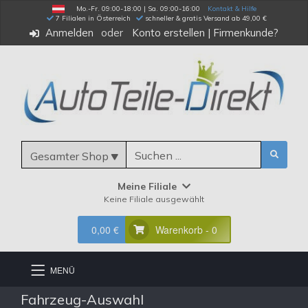
Mo.-Fr. 09:00-18:00 | Sa. 09:00-16:00
Kontakt & Hilfe
 7 Filialen in Österreich
schneller & gratis Versand ab 49,00 €
Anmelden
Konto erstellen
|
Firmenkunde?
Gesamter Shop
Meine Filiale
Keine Filiale ausgewählt
0,00 €
Warenkorb - 0
MENÜ
Fahrzeug-Auswahl