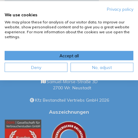
Privacy policy
We use cookies
We may place these for analysis of our visitor data, to improve our
website, show personalised content and to give you a great website
experience. For more information about the cookies we use open the
settings.
Accept all
Deny
No, adjust
Kfz Bestandteil Vertriebs GmbH
Samuel-Morse-Straße 3D
2700 Wr. Neustadt
Kfz Bestandteil Vertriebs GmbH 2026
Auszeichnungen