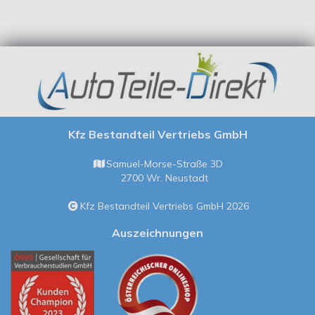
Kfz Bestandteil Vertriebs GmbH
Samuel-Morse-Straße 3D
2700 Wr. Neustadt
Kfz Bestandteil Vertriebs GmbH 2026
Auszeichnungen