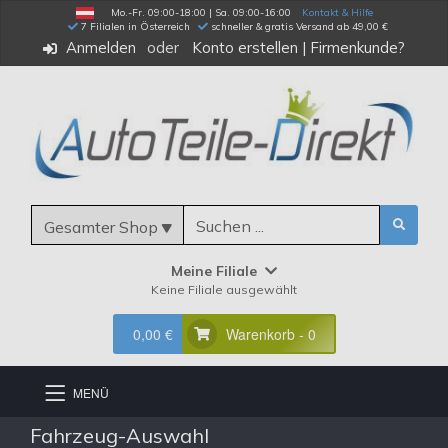
Mo.-Fr. 09:00-18:00 | Sa. 09:00-16:00
Kontakt & Hilfe
 7 Filialen in Österreich
schneller & gratis Versand ab 49,00 €
Anmelden
Konto erstellen
|
Firmenkunde?
Gesamter Shop
Meine Filiale
Keine Filiale ausgewählt
0,00 €
Warenkorb - 0
MENÜ
Fahrzeug-Auswahl