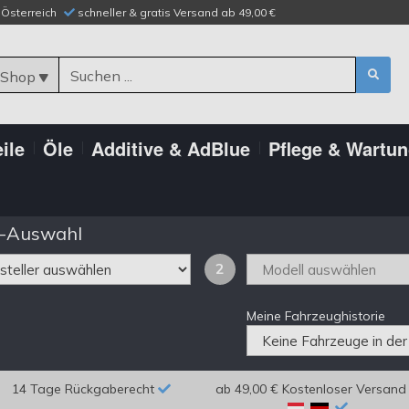
n Österreich
schneller & gratis Versand ab 49,00 €
 Shop
ile
Öle
Additive & AdBlue
Pflege & Wartu
-Auswahl
2
Meine Fahrzeughistorie
14 Tage Rückgaberecht
ab 49,00 € Kostenloser Versand 