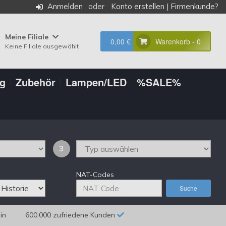
Anmelden
Konto erstellen
|
Firmenkunde?
Meine Filiale
0,00 €
Warenkorb - 0
Keine Filiale ausgewählt
ng
Zubehör
Lampen/LED
%SALE%
3
NAT-Codes
Suche
in
600.000 zufriedene Kunden