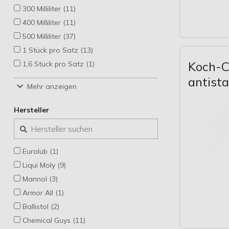
300 Milliliter (11)
400 Milliliter (11)
500 Milliliter (37)
1 Stück pro Satz (13)
Koch-C
1,6 Stück pro Satz (1)
10 Liter (3)
antist
Mehr anzeigen
10 Stück pro Satz (2)
100 Milliliter (2)
Hersteller
150 Milliliter (2)
20 Stück pro Satz (1)
200 Milliliter (5)
Eurolub (1)
24 Stück pro Satz (2)
Liqui Moly (9)
25 Stück pro Satz (5)
Mannol (3)
250 Milliliter (12)
Armor All (1)
3 Stück pro Satz (1)
Ballistol (2)
450 Milliliter (1)
Chemical Guys (11)