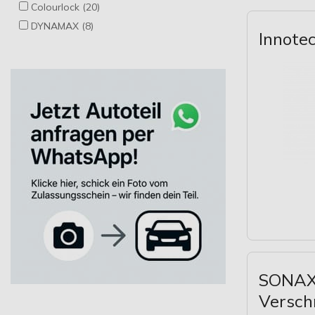
473 Milliliter (14)
Colourlock (20)
600 Milliliter (2)
DYNAMAX (8)
Innotec
650 Milliliter (1)
Dr.Wack (2)
75 Milliliter (2)
Foliatec (1)
750 Milliliter (8)
Fra-Ber (1)
INNOTEC (4)
Innovacar (2)
Koch Chemie (15)
Liquid Elements (1)
Meguiar`s (9)
NIGRIN (17)
Nanolex (5)
Sonax (36)
TBO&S (2)
Tuga Chemie (6)
SONAX 
Wunderbaum (1)
Versch