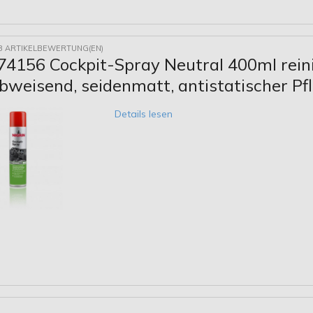
8 ARTIKELBEWERTUNG(EN)
74156 Cockpit-Spray Neutral 400ml reinig
bweisend, seidenmatt, antistatischer P
Details lesen