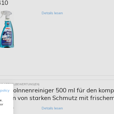
410
Details lesen
10 ARTIKELBEWERTUNG(EN)
AutoInnenreiniger 500 ml für den kompl
 policy
tilien von starken Schmutz mit frischem
e,
or
Details lesen