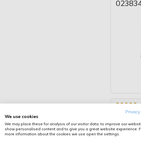
02383
★
★
★
★
★
★
★
★
★
★
SONAX 
Privacy
We use cookies
und Tex
We may place these for analysis of our visitor data, to improve our websit
show personalised content and to give you a great website experience. F
more information about the cookies we use open the settings.