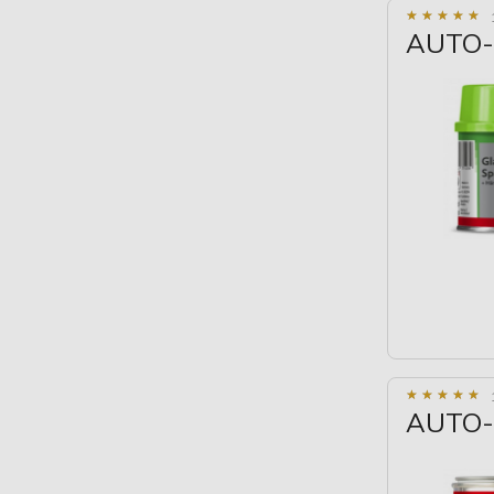
★
★
★
★
★
★
★
★
★
★
AUTO-K
★
★
★
★
★
★
★
★
★
★
AUTO-K