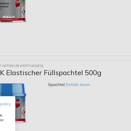
7 ARTIKELBEWERTUNG(EN)
 Elastischer Füllspachtel 500g
Spachtel
Details lesen
 policy
e,
or