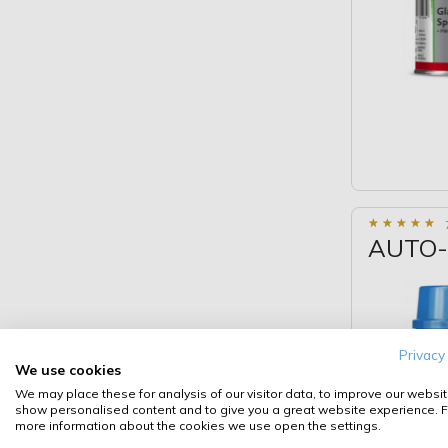
★
★
★
★
★
★
★
★
★
★
AUTO-K
Privacy
We use cookies
We may place these for analysis of our visitor data, to improve our websit
show personalised content and to give you a great website experience. F
more information about the cookies we use open the settings.