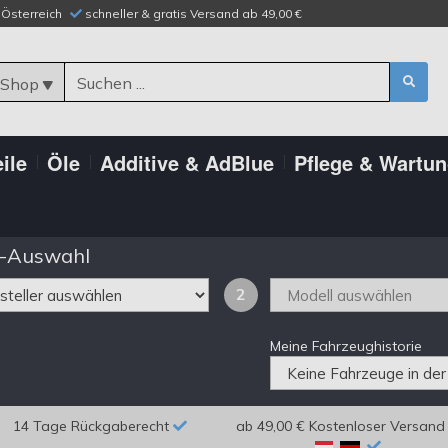
n Österreich
schneller & gratis Versand ab 49,00 €
 Shop
ile
Öle
Additive & AdBlue
Pflege & Wartu
-Auswahl
2
Meine Fahrzeughistorie
14 Tage Rückgaberecht
ab 49,00 € Kostenloser Versand 