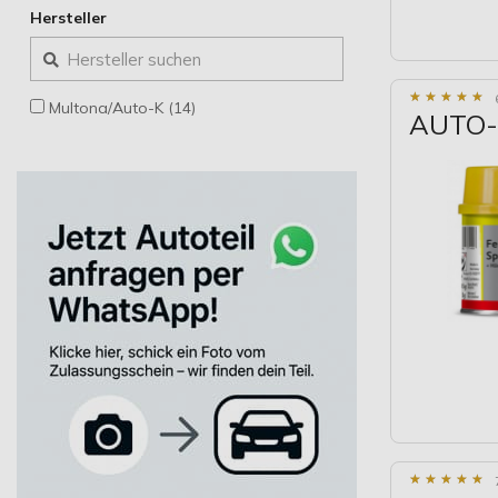
Hersteller
★
★
★
★
★
★
★
★
★
★
Multona/Auto-K (14)
AUTO-K
★
★
★
★
★
★
★
★
★
★