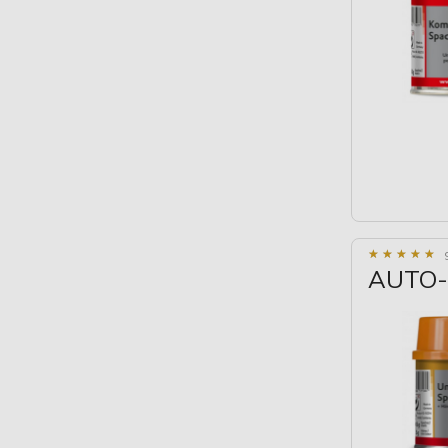
★
★
★
★
★
★
★
★
★
★
AUTO-K