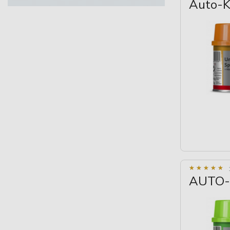
Auto-K
★
★
★
★
★
★
★
★
★
★
AUTO-K