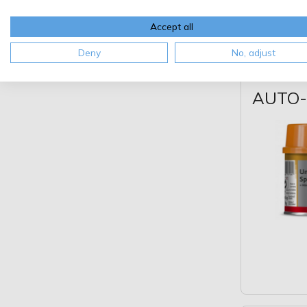
Accept all
Deny
No, adjust
AUTO-K