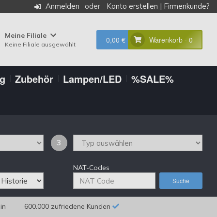
Anmelden
Konto erstellen
|
Firmenkunde?
Meine Filiale
0,00 €
Warenkorb - 0
Keine Filiale ausgewählt
ng
Zubehör
Lampen/LED
%SALE%
3
NAT-Codes
Suche
in
600.000 zufriedene Kunden