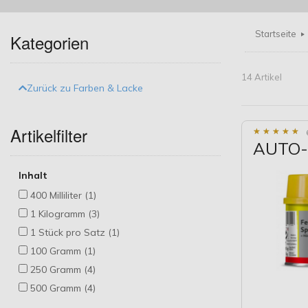
Startseite
Kategorien
14 Artikel
Zurück zu Farben & Lacke
Artikelfilter
★
★
★
★
★
★
★
★
★
★
AUTO-K
Inhalt
400 Milliliter (1)
1 Kilogramm (3)
1 Stück pro Satz (1)
100 Gramm (1)
250 Gramm (4)
500 Gramm (4)