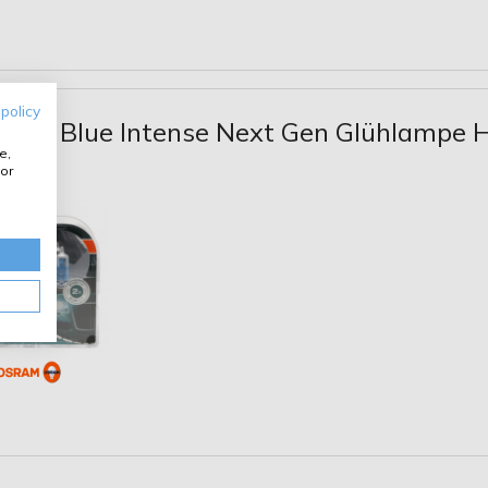
 policy
Cool Blue Intense Next Gen Glühlampe
e,
pack
or