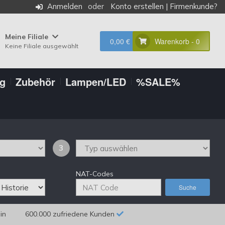
Anmelden
Konto erstellen
|
Firmenkunde?
Meine Filiale
0,00 €
Warenkorb - 0
Keine Filiale ausgewählt
ng
Zubehör
Lampen/LED
%SALE%
3
NAT-Codes
Suche
in
600.000 zufriedene Kunden