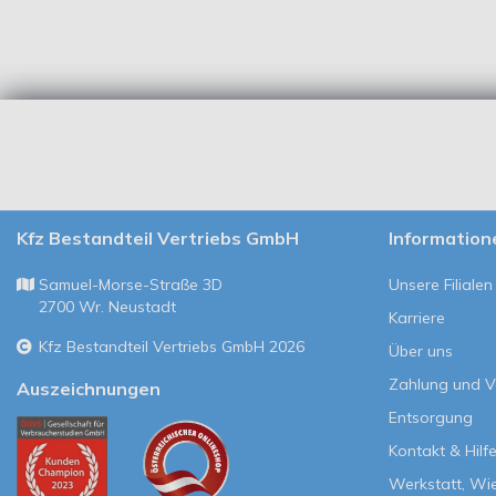
Kfz Bestandteil Vertriebs GmbH
Information
Samuel-Morse-Straße 3D
Unsere Filialen
2700 Wr. Neustadt
Karriere
Kfz Bestandteil Vertriebs GmbH 2026
Über uns
Zahlung und 
Auszeichnungen
Entsorgung
Kontakt & Hilf
Werkstatt, Wi