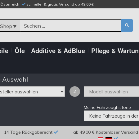
n Österreich
schneller & gratis Versand ab 49,00 €
 Shop
ile
Öle
Additive & AdBlue
Pflege & Wartu
-Auswahl
2
Meine Fahrzeughistorie
14 Tage Rückgaberecht
ab 49,00 € Kostenloser Versand 