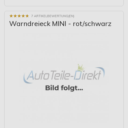
★
★
★
★
★
★
★
★
★
★
7 ARTIKELBEWERTUNG(EN)
Warndreieck MINI - rot/schwarz