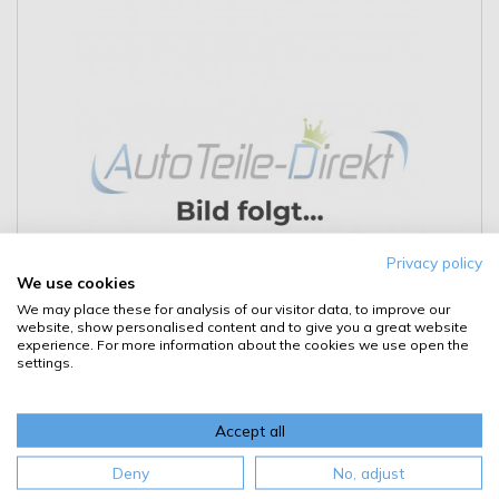
Privacy policy
We use cookies
We may place these for analysis of our visitor data, to improve our
website, show personalised content and to give you a great website
experience. For more information about the cookies we use open the
settings.
Details lesen
6,95 €
Accept all
entspr.
6,95 €
/ 1 St
Inkl. 20% MwSt.
,
KOSTENLOSER Versand ab 49,00 €
Deny
No, adjust