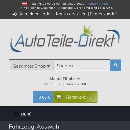
Mo.-Fr. 09:00-18:00 | Sa. 09:00-16:00
Kontakt & Hilfe
 7 Filialen in Österreich
schneller & gratis Versand ab 49,00 €
Anmelden
Konto erstellen
|
Firmenkunde?
Gesamter Shop
Meine Filiale
Keine Filiale ausgewählt
0,00 €
Warenkorb - 0
MENÜ
Fahrzeug-Auswahl