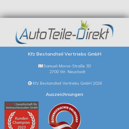
Kfz Bestandteil Vertriebs GmbH
Samuel-Morse-Straße 3D
2700 Wr. Neustadt
Kfz Bestandteil Vertriebs GmbH 2026
Auszeichnungen