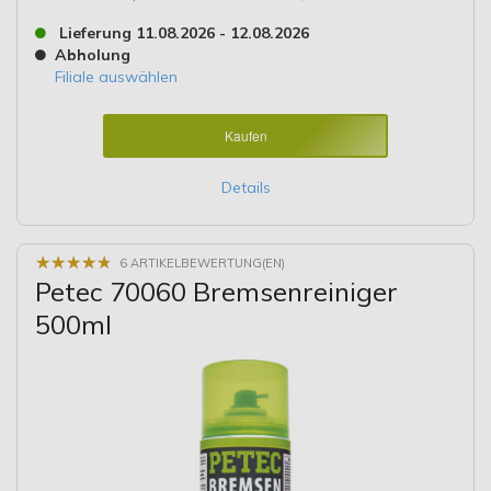
Lieferung 11.08.2026 - 12.08.2026
Abholung
Filiale auswählen
Kaufen
Details
★
★
★
★
★
★
★
★
★
★
6 ARTIKELBEWERTUNG(EN)
Petec 70060 Bremsenreiniger
500ml