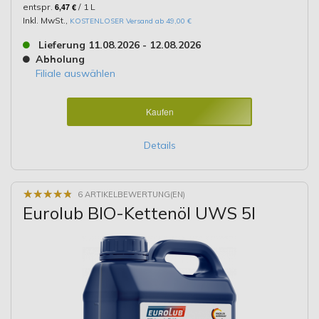
entspr.
6,47 €
/ 1 L
Inkl. MwSt.
,
KOSTENLOSER Versand ab 49,00 €
Lieferung 11.08.2026 - 12.08.2026
Abholung
Filiale auswählen
Kaufen
Details
★
★
★
★
★
★
★
★
★
★
6 ARTIKELBEWERTUNG(EN)
Eurolub BIO-Kettenöl UWS 5l