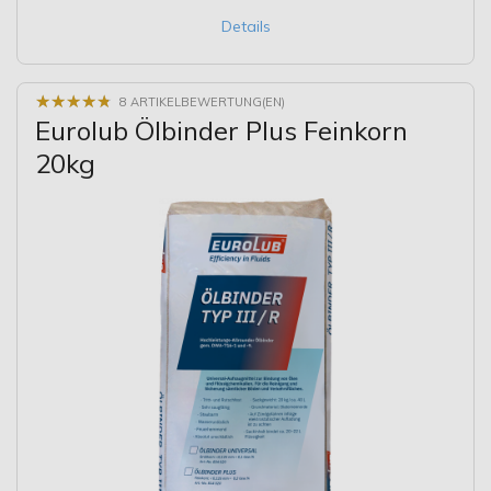
Details
★
★
★
★
★
★
★
★
★
★
8 ARTIKELBEWERTUNG(EN)
Eurolub Ölbinder Plus Feinkorn
20kg