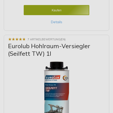
Kaufen
Details
★
★
★
★
★
★
★
★
★
★
7 ARTIKELBEWERTUNG(EN)
Eurolub Hohlraum-Versiegler
(Seilfett TW) 1l