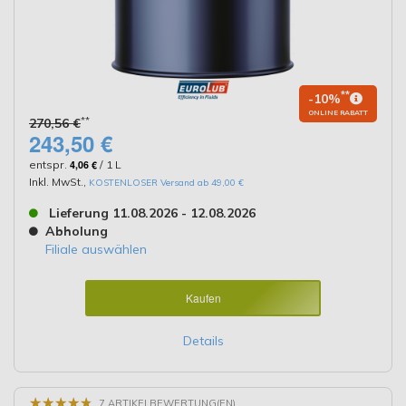
**
-10%
ONLINE RABATT
**
270,56 €
243,50 €
entspr.
4,06 €
/ 1 L
Inkl. MwSt.
,
KOSTENLOSER Versand ab 49,00 €
Lieferung 11.08.2026 - 12.08.2026
Abholung
Filiale auswählen
Kaufen
Details
★
★
★
★
★
★
★
★
★
★
7 ARTIKELBEWERTUNG(EN)