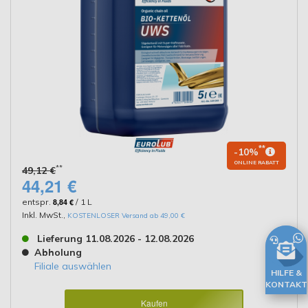
**
-10%
ONLINE RABATT
**
49,12 €
44,21 €
entspr.
8,84 €
/ 1 L
Inkl. MwSt.
,
KOSTENLOSER Versand ab 49,00 €
Lieferung 11.08.2026 - 12.08.2026
Abholung
Filiale auswählen
HILFE &
KONTAKT
Kaufen