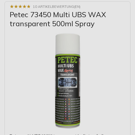
★
★
★
★
★
★
★
★
★
★
10 ARTIKELBEWERTUNG(EN)
Petec 73450 Multi UBS WAX
transparent 500ml Spray