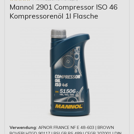
Mannol 2901 Compressor ISO 46
Kompressorenöl 1l Flasche
Verwendung:
AFNOR FRANCE NF E 48-603 | BROWN
BOVERI HTGD 90117 | BSI GB BS 489 | CEGB 207001 | DIN