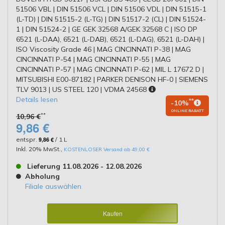
51506 VBL | DIN 51506 VCL | DIN 51506 VDL | DIN 51515-1
(L-TD) | DIN 51515-2 (L-TG) | DIN 51517-2 (CL) | DIN 51524-
1 | DIN 51524-2 | GE GEK 32568 A/GEK 32568 C | ISO DP
6521 (L-DAA), 6521 (L-DAB), 6521 (L-DAG), 6521 (L-DAH) |
ISO Viscosity Grade 46 | MAG CINCINNATI P-38 | MAG
CINCINNATI P-54 | MAG CINCINNATI P-55 | MAG
CINCINNATI P-57 | MAG CINCINNATI P-62 | MIL L 17672 D |
MITSUBISHI E00-87182 | PARKER DENISON HF-0 | SIEMENS
TLV 9013 | US STEEL 120 | VDMA 24568
Details lesen
**
-10%
ONLINE RABATT
**
10,96 €
9,86 €
entspr.
9,86 €
/ 1 L
Inkl. 20% MwSt.
,
KOSTENLOSER Versand ab 49,00 €
Lieferung 11.08.2026 - 12.08.2026
Abholung
Filiale auswählen
Kaufen