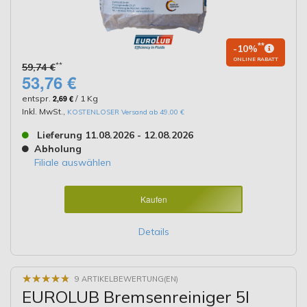
**
-10%
ONLINE RABATT
**
59,74 €
53,76 €
entspr.
2,69 €
/ 1 Kg
Inkl. MwSt.
,
KOSTENLOSER Versand ab 49,00 €
Lieferung 11.08.2026 - 12.08.2026
Abholung
Filiale auswählen
Kaufen
Details
★
★
★
★
★
★
★
★
★
★
9 ARTIKELBEWERTUNG(EN)
EUROLUB Bremsenreiniger 5l