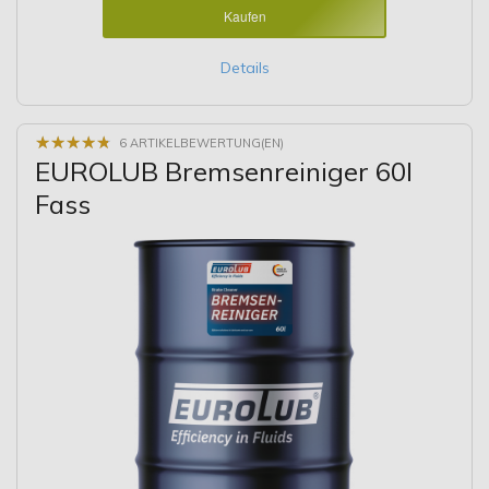
Kaufen
Details
★
★
★
★
★
★
★
★
★
★
6 ARTIKELBEWERTUNG(EN)
EUROLUB Bremsenreiniger 60l
Fass