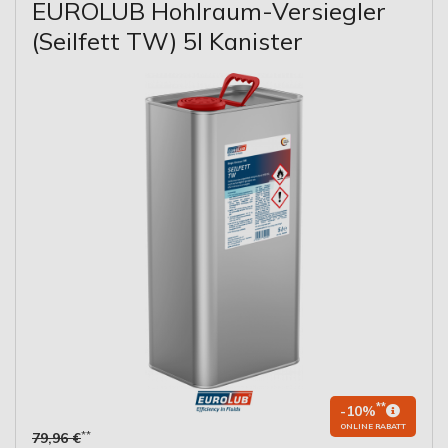
EUROLUB Hohlraum-Versiegler
(Seilfett TW) 5l Kanister
**
-10%
ONLINE RABATT
**
79,96 €