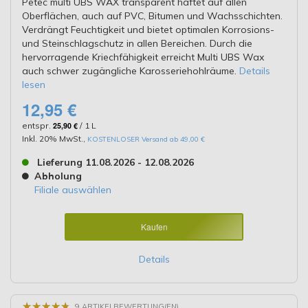
Petec multi UBS WAX transparent haftet auf allen
Oberflächen, auch auf PVC, Bitumen und Wachsschichten.
Verdrängt Feuchtigkeit und bietet optimalen Korrosions-
und Steinschlagschutz in allen Bereichen. Durch die
hervorragende Kriechfähigkeit erreicht Multi UBS Wax
auch schwer zugängliche Karosseriehohlräume.
Details
lesen
12,95 €
entspr.
25,90 €
/ 1 L
Inkl. 20% MwSt.
,
KOSTENLOSER Versand ab 49,00 €
Lieferung 11.08.2026 - 12.08.2026
Abholung
Filiale auswählen
Kaufen
Details
★
★
★
★
★
★
★
★
★
★
9 ARTIKELBEWERTUNG(EN)