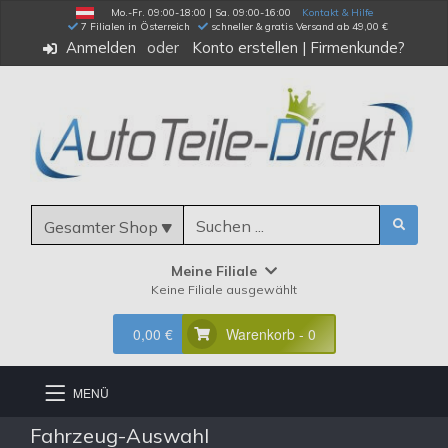
Mo.-Fr. 09:00-18:00 | Sa. 09:00-16:00
Kontakt & Hilfe
 7 Filialen in Österreich
schneller & gratis Versand ab 49,00 €
Anmelden
Konto erstellen
|
Firmenkunde?
Gesamter Shop
Meine Filiale
Keine Filiale ausgewählt
0,00 €
Warenkorb - 0
MENÜ
Fahrzeug-Auswahl