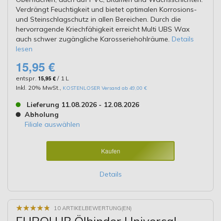
Verdrängt Feuchtigkeit und bietet optimalen Korrosions-
und Steinschlagschutz in allen Bereichen. Durch die
hervorragende Kriechfähigkeit erreicht Multi UBS Wax
auch schwer zugängliche Karosseriehohlräume.
Details
lesen
15,95 €
entspr.
15,95 €
/ 1 L
Inkl. 20% MwSt.
,
KOSTENLOSER Versand ab 49,00 €
Lieferung 11.08.2026 - 12.08.2026
Abholung
Filiale auswählen
Kaufen
Details
★
★
★
★
★
★
★
★
★
★
10 ARTIKELBEWERTUNG(EN)
EUROLUB Ölbinder Universal