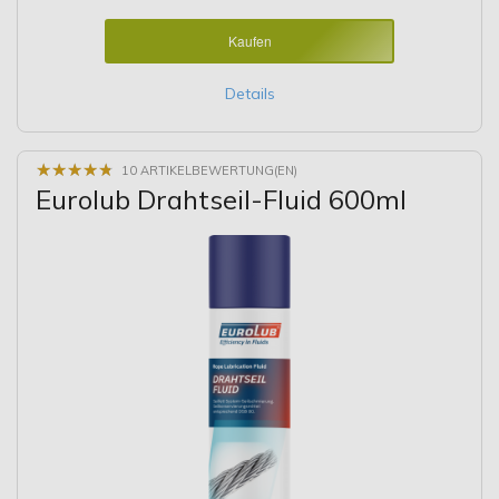
Kaufen
Details
★
★
★
★
★
★
★
★
★
★
10 ARTIKELBEWERTUNG(EN)
Eurolub Drahtseil-Fluid 600ml