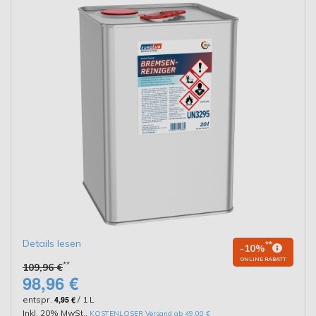
Details lesen
**
-10%
ONLINE RABATT
**
109,96 €
98,96 €
entspr.
4,95 €
/ 1 L
Inkl. 20% MwSt.
,
KOSTENLOSER Versand ab 49,00 €