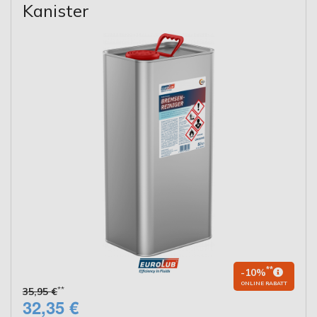
Kanister
**
-10%
ONLINE RABATT
**
35,95 €
32,35 €