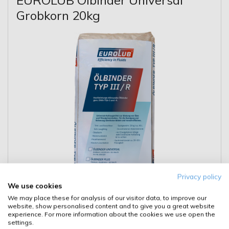
Grobkorn 20kg
Privacy policy
We use cookies
We may place these for analysis of our visitor data, to improve our
**
-10%
website, show personalised content and to give you a great website
ONLINE RABATT
experience. For more information about the cookies we use open the
**
59,74 €
settings.