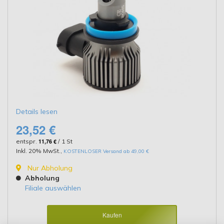
Details lesen
23,52 €
entspr.
11,76 €
/ 1 St
Inkl. 20% MwSt.
,
KOSTENLOSER Versand ab 49,00 €
Nur Abholung
Abholung
Filiale auswählen
Kaufen