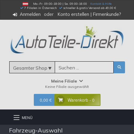
Mo.-Fr. 09:00-18:00 | Sa. 09:00-16:00
Kontakt & Hilfe
 7 Filialen in Österreich
schneller & gratis Versand ab 49,00 €
Anmelden
Konto erstellen
|
Firmenkunde?
Gesamter Shop
Meine Filiale
Keine Filiale ausgewählt
0,00 €
Warenkorb - 0
MENÜ
Fahrzeug-Auswahl