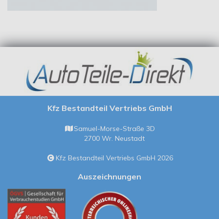
Kfz Bestandteil Vertriebs GmbH
Samuel-Morse-Straße 3D
2700 Wr. Neustadt
Kfz Bestandteil Vertriebs GmbH 2026
Auszeichnungen