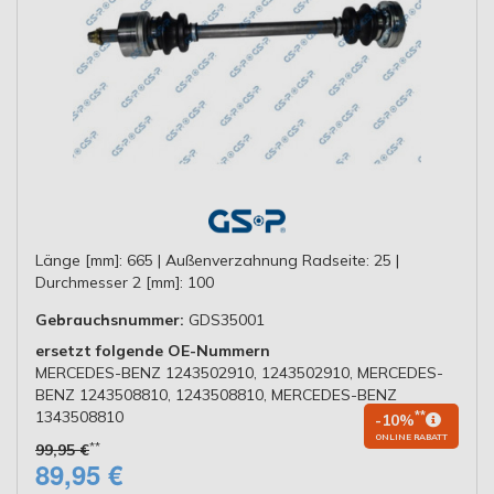
Länge [mm]: 665 | Außenverzahnung Radseite: 25 |
Durchmesser 2 [mm]: 100
Gebrauchsnummer:
GDS35001
ersetzt folgende OE-Nummern
MERCEDES-BENZ 1243502910, 1243502910, MERCEDES-
BENZ 1243508810, 1243508810, MERCEDES-BENZ
1343508810
**
-10%
ONLINE RABATT
**
99,95 €
89,95 €