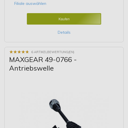
Filiale auswählen
Kaufen
Details
★
★
★
★
★
★
★
★
★
★
6 ARTIKELBEWERTUNG(EN)
MAXGEAR 49-0766 -
Antriebswelle