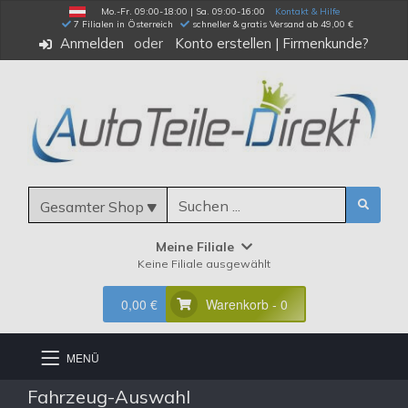
Mo.-Fr. 09:00-18:00 | Sa. 09:00-16:00
Kontakt & Hilfe
 7 Filialen in Österreich
schneller & gratis Versand ab 49,00 €
Anmelden
Konto erstellen
|
Firmenkunde?
Gesamter Shop
Meine Filiale
Keine Filiale ausgewählt
0,00 €
Warenkorb - 0
MENÜ
Fahrzeug-Auswahl