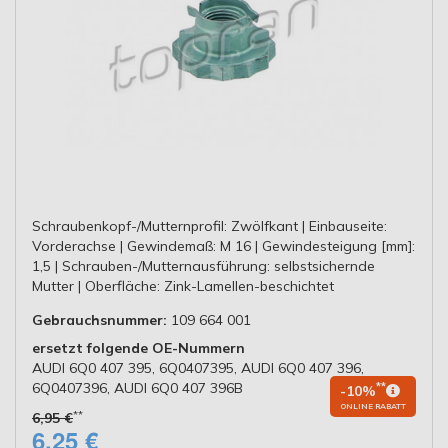
Schraubenkopf-/Mutternprofil: Zwölfkant | Einbauseite:
Vorderachse | Gewindemaß: M 16 | Gewindesteigung [mm]:
1,5 | Schrauben-/Mutternausführung: selbstsichernde
Mutter | Oberfläche: Zink-Lamellen-beschichtet
Gebrauchsnummer:
109 664 001
ersetzt folgende OE-Nummern
AUDI 6Q0 407 395, 6Q0407395, AUDI 6Q0 407 396,
6Q0407396, AUDI 6Q0 407 396B
**
-10%
ONLINE RABATT
**
6,95 €
6,25 €