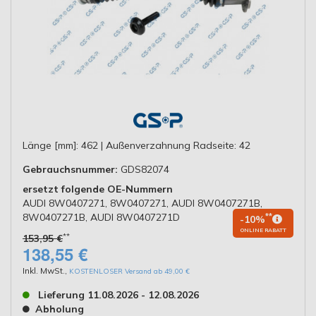
Länge [mm]: 462 | Außenverzahnung Radseite: 42
Gebrauchsnummer:
GDS82074
ersetzt folgende OE-Nummern
AUDI 8W0407271, 8W0407271, AUDI 8W0407271B,
8W0407271B, AUDI 8W0407271D
**
-10%
ONLINE RABATT
**
153,95 €
138,55 €
Inkl. MwSt.
,
KOSTENLOSER Versand ab 49,00 €
Lieferung 11.08.2026 - 12.08.2026
Abholung