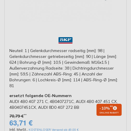
Neuteil: 1 | Gelenkdurchmesser radseitig [mm]: 98 |
Gelenkdurchmesser getriebeseitig [mm]: 90 | Länge [mm]:
624 | Bohrung-Ø [mm]: 10,5 | Gewindemaß: M16x1.5 |
Außenverzahnung Radseite: 38 | Dichtringdurchmesser
[mm]: 59,5 | Zähnezahl ABS-Ring: 45 | Anzahl der
Bohrungen: 6 | Lochkreis-Ø [mm]: 114 | ABS-Ring-Ø [mm]:
81
ersetzt folgende OE-Nummern
AUDI 4B0 407 271 C, 4B0407271C, AUDI 4B0 407 451 CX,
4B0407451CX, AUDI 8D0 407 272 BB
**
-10%
ONLINE RABATT
**
70,79 €
63,71 €
Inkl. MwSt.
,
KOSTENLOSER Versand ab 49,00 €