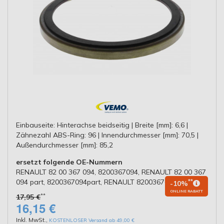
Einbauseite: Hinterachse beidseitig | Breite [mm]: 6,6 |
Zähnezahl ABS-Ring: 96 | Innendurchmesser [mm]: 70,5 |
Außendurchmesser [mm]: 85,2
ersetzt folgende OE-Nummern
RENAULT 82 00 367 094, 8200367094, RENAULT 82 00 367
094 part, 8200367094part, RENAULT 8200367094
**
-10%
ONLINE RABATT
**
17,95 €
16,15 €
Inkl. MwSt.
,
KOSTENLOSER Versand ab 49,00 €