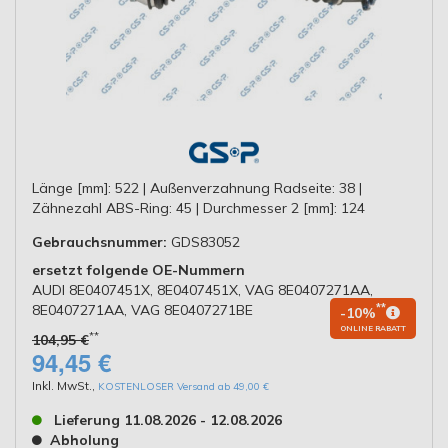
Länge [mm]: 522 | Außenverzahnung Radseite: 38 |
Zähnezahl ABS-Ring: 45 | Durchmesser 2 [mm]: 124
Gebrauchsnummer:
GDS83052
ersetzt folgende OE-Nummern
AUDI 8E0407451X, 8E0407451X, VAG 8E0407271AA,
8E0407271AA, VAG 8E0407271BE
**
-10%
ONLINE RABATT
**
104,95 €
94,45 €
Inkl. MwSt.
,
KOSTENLOSER Versand ab 49,00 €
Lieferung 11.08.2026 - 12.08.2026
Abholung