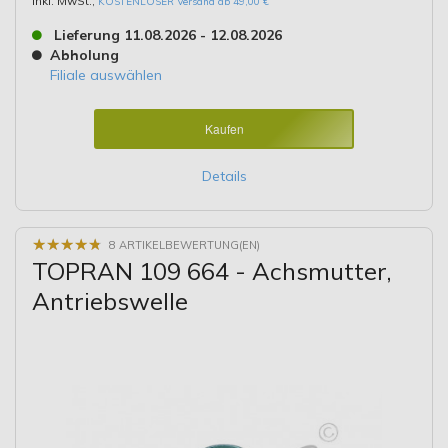
Inkl. MwSt.
,
KOSTENLOSER Versand ab 49,00 €
Lieferung 11.08.2026 - 12.08.2026
Abholung
Filiale auswählen
Kaufen
Details
★
★
★
★
★
★
★
★
★
★
8 ARTIKELBEWERTUNG(EN)
TOPRAN 109 664 - Achsmutter,
Antriebswelle