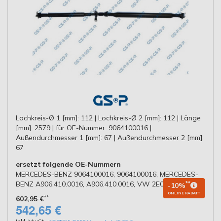
Lochkreis-Ø 1 [mm]: 112 | Lochkreis-Ø 2 [mm]: 112 | Länge
[mm]: 2579 | für OE-Nummer: 9064100016 |
Außendurchmesser 1 [mm]: 67 | Außendurchmesser 2 [mm]:
67
ersetzt folgende OE-Nummern
MERCEDES-BENZ 9064100016, 9064100016, MERCEDES-
BENZ A906.410.0016, A906.410.0016, VW 2E0521293
**
-10%
ONLINE RABATT
**
602,95 €
542,65 €