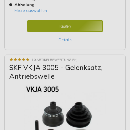
Abholung
Filiale auswählen
Kaufen
Details
★
★
★
★
★
★
★
★
★
★
10 ARTIKELBEWERTUNG(EN)
SKF VKJA 3005 - Gelenksatz,
Antriebswelle