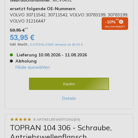
ersetzt folgende OE-Nummern
VOLVO 30711542, 30711542, VOLVO 30783199, 30783199,
VOLVO 31216447
**
-10%
ONLINE RABATT
**
59,95 €
53,95 €
Inkl. MwSt.
,
KOSTENLOSER Versand ab 49,00 €
Lieferung 10.08.2026 - 11.08.2026
Abholung
Filiale auswählen
Kaufen
Details
★
★
★
★
★
★
★
★
★
★
8 ARTIKELBEWERTUNG(EN)
TOPRAN 104 306 - Schraube,
Antriebswellenflansch