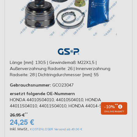
Länge [mm]: 130,5 | Gewindemaß: M22X1,5 |
Außenverzahnung Radseite: 26 | Innenverzahnung
Radseite: 28 | Dichtringdurchmesser [mm]: 55
Gebrauchsnummer:
GCO23047
ersetzt folgende OE-Nummern
HONDA 44010S04010, 44010S04010, HONDA
44011S04010, 44011S04010, HONDA 44014-S04-010
**
-10%
ONLINE RABATT
**
26,95 €
24,25 €
Inkl. MwSt.
,
KOSTENLOSER Versand ab 49,00 €