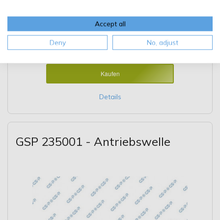
Inkl. MwSt.
,
KOSTENLOSER Versand ab 49,00 €
Accept all
Lieferung 11.08.2026 - 12.08.2026
Abholung
Deny
No, adjust
Filiale auswählen
Kaufen
Details
GSP 235001 - Antriebswelle