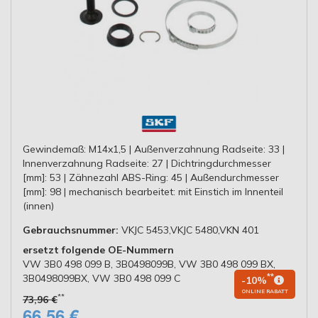
Gewindemaß: M14x1,5 | Außenverzahnung Radseite: 33 |
Innenverzahnung Radseite: 27 | Dichtringdurchmesser
[mm]: 53 | Zähnezahl ABS-Ring: 45 | Außendurchmesser
[mm]: 98 | mechanisch bearbeitet: mit Einstich im Innenteil
(innen)
Gebrauchsnummer:
VKJC 5453,VKJC 5480,VKN 401
ersetzt folgende OE-Nummern
VW 3B0 498 099 B, 3B0498099B, VW 3B0 498 099 BX,
3B0498099BX, VW 3B0 498 099 C
**
-10%
ONLINE RABATT
**
73,96 €
66,56 €