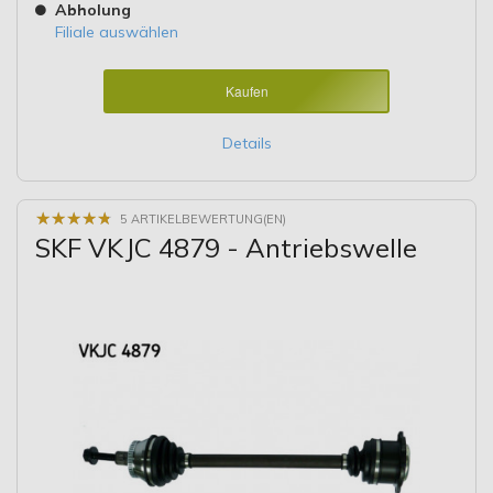
Abholung
Filiale auswählen
Kaufen
Details
★
★
★
★
★
★
★
★
★
★
5 ARTIKELBEWERTUNG(EN)
SKF VKJC 4879 - Antriebswelle