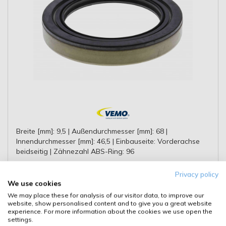
Breite [mm]: 9,5 | Außendurchmesser [mm]: 68 |
Innendurchmesser [mm]: 46,5 | Einbauseite: Vorderachse
beidseitig | Zähnezahl ABS-Ring: 96
ersetzt folgende OE-Nummern
Privacy policy
MERCEDES-BENZ 023 997 31 47, 0239973147, MERCEDES-
We use cookies
BENZ 203 330 00 60, 2033300060, MERCEDES-BENZ
We may place these for analysis of our visitor data, to improve our
203330006064
**
-10%
website, show personalised content and to give you a great website
ONLINE RABATT
experience. For more information about the cookies we use open the
**
14,95 €
settings.
13,45 €