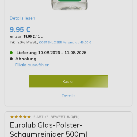
Details lesen
9,95 €
entspr.
19,90 €
/ 1 L
Inkl. 20% MwSt.
,
KOSTENLOSER Versand ab 49,00 €
Lieferung 10.08.2026 - 11.08.2026
Abholung
Filiale auswählen
Kaufen
Details
★
★
★
★
★
★
★
★
★
★
5 ARTIKELBEWERTUNG(EN)
Eurolub Glas-Polster-
Schaumreiniger 500ml