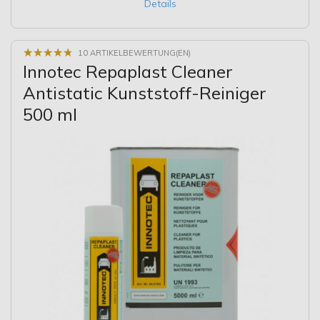
Details
★
★
★
★
★
★
★
★
★
★
10 ARTIKELBEWERTUNG(EN)
Innotec Repaplast Cleaner
Antistatic Kunststoff-Reiniger
500 ml