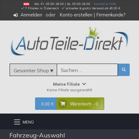
Mo.-Fr. 09:00-18:00 | Sa. 09:00-16:00
Kontakt & Hilfe
 7 Filialen in Österreich
schneller & gratis Versand ab 49,00 €
Anmelden
Konto erstellen
|
Firmenkunde?
Gesamter Shop
Meine Filiale
Keine Filiale ausgewählt
0,00 €
Warenkorb - 0
MENÜ
Fahrzeug-Auswahl