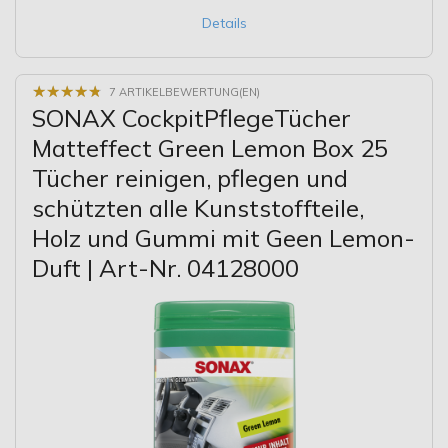
Details
★
★
★
★
★
★
★
★
★
★
7 ARTIKELBEWERTUNG(EN)
SONAX CockpitPflegeTücher
Matteffect Green Lemon Box 25
Tücher reinigen, pflegen und
schützten alle Kunststoffteile,
Holz und Gummi mit Geen Lemon-
Duft | Art-Nr. 04128000