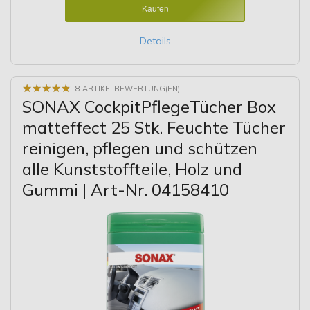
Kaufen
Details
★
★
★
★
★
★
★
★
★
★
8 ARTIKELBEWERTUNG(EN)
SONAX CockpitPflegeTücher Box
matteffect 25 Stk. Feuchte Tücher
reinigen, pflegen und schützen
alle Kunststoffteile, Holz und
Gummi | Art-Nr. 04158410