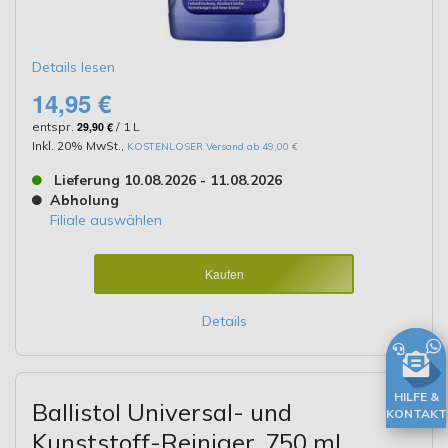
Details lesen
14,95 €
entspr.
29,90 €
/ 1 L
Inkl. 20% MwSt.
,
KOSTENLOSER Versand ab 49,00 €
Lieferung 10.08.2026 - 11.08.2026
Abholung
Filiale auswählen
Kaufen
Details
HILFE &
Ballistol Universal- und
KONTAKT
Kunststoff-Reiniger, 750 ml