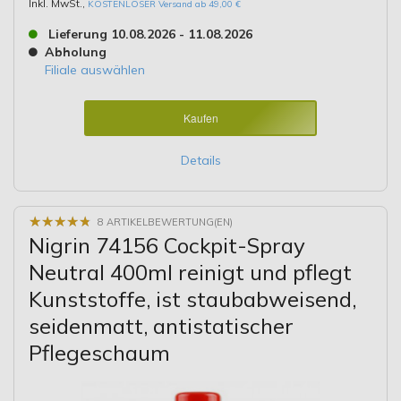
Inkl. MwSt.
,
KOSTENLOSER Versand ab 49,00 €
Lieferung 10.08.2026 - 11.08.2026
Abholung
Filiale auswählen
Kaufen
Details
★
★
★
★
★
★
★
★
★
★
8 ARTIKELBEWERTUNG(EN)
Nigrin 74156 Cockpit-Spray
Neutral 400ml reinigt und pflegt
Kunststoffe, ist staubabweisend,
seidenmatt, antistatischer
Pflegeschaum