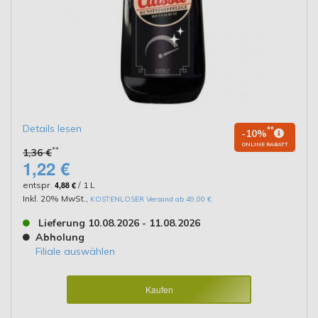
Details lesen
**
-10%
ONLINE RABATT
**
1,36 €
1,22 €
entspr.
4,88 €
/ 1 L
Inkl. 20% MwSt.
,
KOSTENLOSER Versand ab 49,00 €
Lieferung 10.08.2026 - 11.08.2026
Abholung
Filiale auswählen
Kaufen