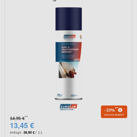
**
-10%
ONLINE RABATT
**
14,95 €
13,45 €
entspr.
26,90 €
/ 1 L