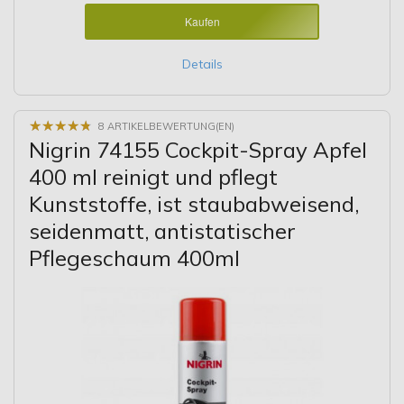
Kaufen
Details
★
★
★
★
★
★
★
★
★
★
8 ARTIKELBEWERTUNG(EN)
Nigrin 74155 Cockpit-Spray Apfel
400 ml reinigt und pflegt
Kunststoffe, ist staubabweisend,
seidenmatt, antistatischer
Pflegeschaum 400ml