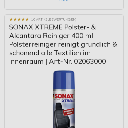
★
★
★
★
★
★
★
★
★
★
10 ARTIKELBEWERTUNG(EN)
SONAX XTREME Polster- &
Alcantara Reiniger 400 ml
Polsterreiniger reinigt gründlich &
schonend alle Textilien im
Innenraum | Art-Nr. 02063000