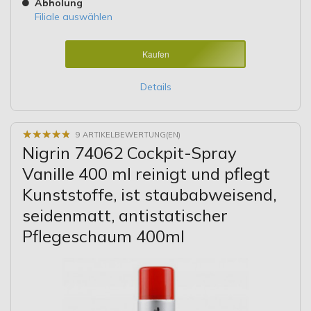
Abholung
Filiale auswählen
Kaufen
Details
★
★
★
★
★
★
★
★
★
★
9 ARTIKELBEWERTUNG(EN)
Nigrin 74062 Cockpit-Spray
Vanille 400 ml reinigt und pflegt
Kunststoffe, ist staubabweisend,
seidenmatt, antistatischer
Pflegeschaum 400ml