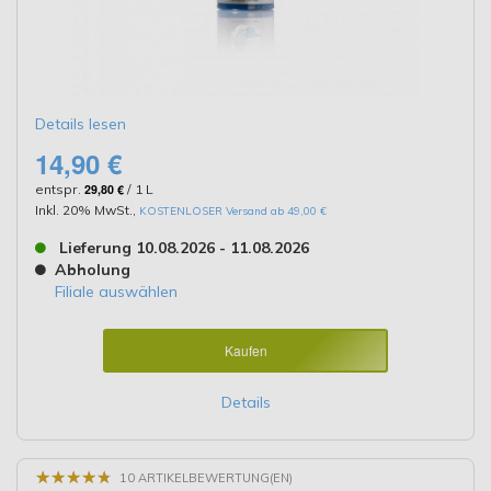
Details lesen
14,90 €
entspr.
29,80 €
/ 1 L
Inkl. 20% MwSt.
,
KOSTENLOSER Versand ab 49,00 €
Lieferung 10.08.2026 - 11.08.2026
Abholung
Filiale auswählen
Kaufen
Details
★
★
★
★
★
★
★
★
★
★
10 ARTIKELBEWERTUNG(EN)