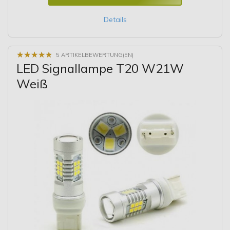
Details
★
★
★
★
★
★
★
★
★
★
5 ARTIKELBEWERTUNG(EN)
LED Signallampe T20 W21W
Weiß