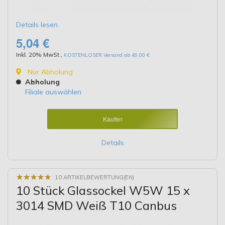
Details lesen
5,04 €
Inkl. 20% MwSt.
,
KOSTENLOSER Versand ab 49,00 €
Nur Abholung
Abholung
Filiale auswählen
Kaufen
Details
★
★
★
★
★
★
★
★
★
★
10 ARTIKELBEWERTUNG(EN)
10 Stück Glassockel W5W 15 x
3014 SMD Weiß T10 Canbus