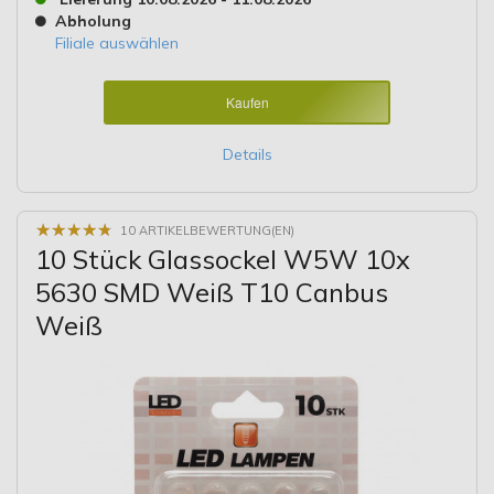
Abholung
Filiale auswählen
Kaufen
Details
★
★
★
★
★
★
★
★
★
★
10 ARTIKELBEWERTUNG(EN)
10 Stück Glassockel W5W 10x
5630 SMD Weiß T10 Canbus
Weiß