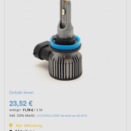
Details lesen
23,52 €
entspr.
11,76 €
/ 1 St
Inkl. 20% MwSt.
,
KOSTENLOSER Versand ab 49,00 €
Nur Abholung