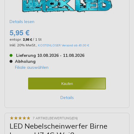
Details lesen
5,95 €
entspr.
2,98 €
/ 1 St
Inkl. 20% MwSt.
,
KOSTENLOSER Versand ab 49,00 €
Lieferung 10.08.2026 - 11.08.2026
Abholung
Filiale auswählen
Kaufen
Details
★
★
★
★
★
★
★
★
★
★
7 ARTIKELBEWERTUNG(EN)
LED Nebelscheinwerfer Birne