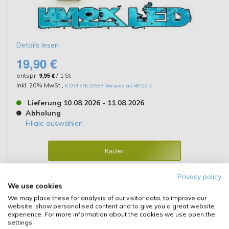
Details lesen
19,90 €
entspr.
9,95 €
/ 1 St
Inkl. 20% MwSt.
,
KOSTENLOSER Versand ab 49,00 €
Lieferung 10.08.2026 - 11.08.2026
Abholung
Filiale auswählen
Kaufen
Details
Privacy policy
We use cookies
We may place these for analysis of our visitor data, to improve our
website, show personalised content and to give you a great website
★
★
★
★
★
★
★
★
★
★
8 ARTIKELBEWERTUNG(EN)
experience. For more information about the cookies we use open the
LIMOX LED Glassockel W5W T10
settings.