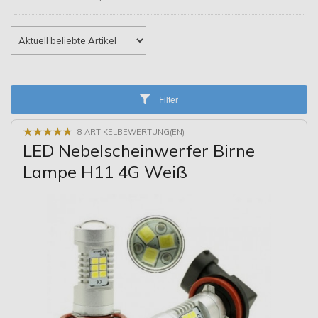
Filter
★
★
★
★
★
★
★
★
★
★
8 ARTIKELBEWERTUNG(EN)
LED Nebelscheinwerfer Birne
Lampe H11 4G Weiß