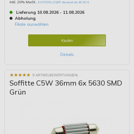
Inkl. 20% MwSt.
,
KOSTENLOSER Versand ab 49,00 €
Lieferung 10.08.2026 - 11.08.2026
Abholung
Filiale auswählen
Kaufen
Details
★
★
★
★
★
★
★
★
★
★
9 ARTIKELBEWERTUNG(EN)
Soffitte C5W 36mm 6x 5630 SMD
Grün