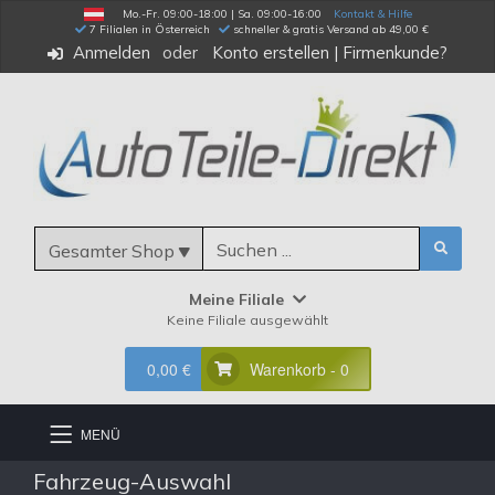
Mo.-Fr. 09:00-18:00 | Sa. 09:00-16:00
Kontakt & Hilfe
 7 Filialen in Österreich
schneller & gratis Versand ab 49,00 €
Anmelden
Konto erstellen
|
Firmenkunde?
Gesamter Shop
Meine Filiale
Keine Filiale ausgewählt
0,00 €
Warenkorb - 0
MENÜ
Fahrzeug-Auswahl