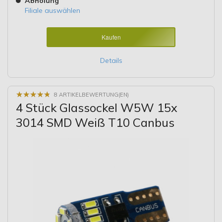
Abholung
Filiale auswählen
Kaufen
Details
★
★
★
★
★
★
★
★
★
★
8 ARTIKELBEWERTUNG(EN)
4 Stück Glassockel W5W 15x
3014 SMD Weiß T10 Canbus