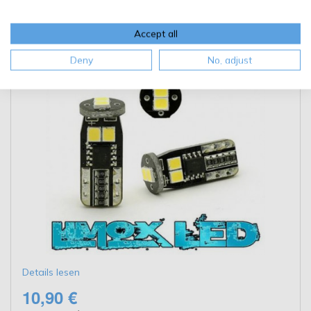
6x 2835 LED Canbus Weiß
Accept all
Deny
No, adjust
Details lesen
10,90 €