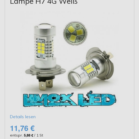
Lampe H7 4G Weiß
Details lesen
11,76 €
entspr.
5,88 €
/ 1 St