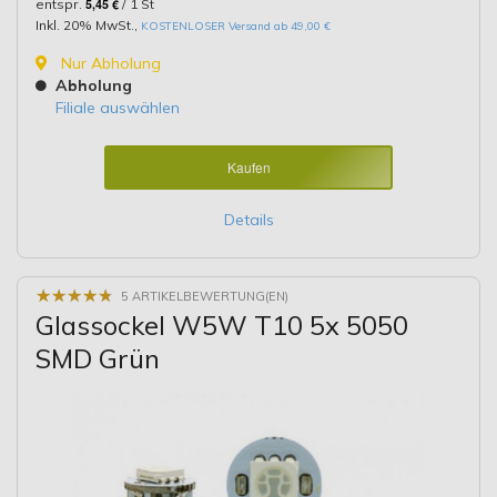
entspr.
5,45 €
/ 1 St
Inkl. 20% MwSt.
,
KOSTENLOSER Versand ab 49,00 €
Nur Abholung
Abholung
Filiale auswählen
Kaufen
Details
★
★
★
★
★
★
★
★
★
★
5 ARTIKELBEWERTUNG(EN)
Glassockel W5W T10 5x 5050
SMD Grün