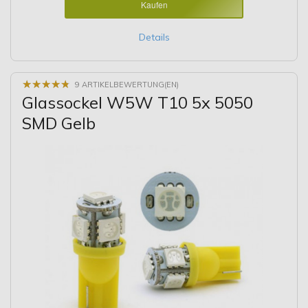
Kaufen
Details
★
★
★
★
★
★
★
★
★
★
9 ARTIKELBEWERTUNG(EN)
Glassockel W5W T10 5x 5050
SMD Gelb