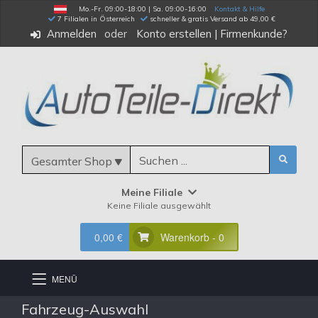
Mo.-Fr. 09:00-18:00 | Sa. 09:00-16:00
Kontakt & Hilfe
 7 Filialen in Österreich
schneller & gratis Versand ab 49,00 €
Anmelden
Konto erstellen
|
Firmenkunde?
Gesamter Shop
Meine Filiale
Keine Filiale ausgewählt
0,00 €
Warenkorb - 0
MENÜ
Fahrzeug-Auswahl