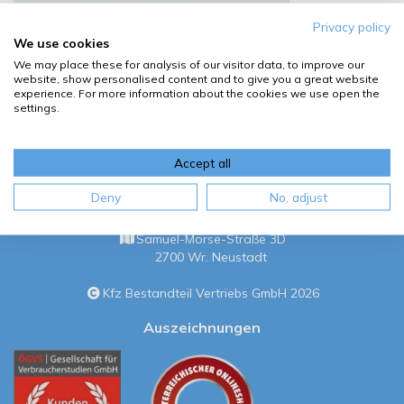
Privacy policy
We use cookies
We may place these for analysis of our visitor data, to improve our
website, show personalised content and to give you a great website
experience. For more information about the cookies we use open the
settings.
Accept all
Deny
No, adjust
Kfz Bestandteil Vertriebs GmbH
Samuel-Morse-Straße 3D
2700 Wr. Neustadt
Kfz Bestandteil Vertriebs GmbH 2026
Auszeichnungen