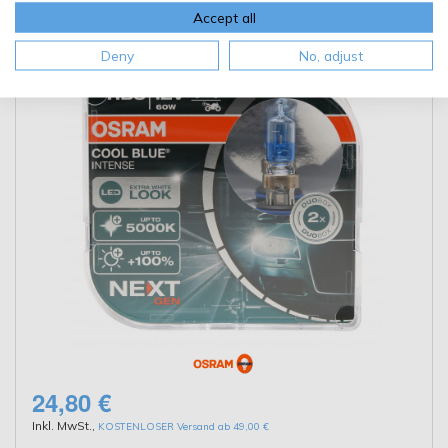
>5000K Doppelpack
Accept all
Deny
No, adjust
24,80 €
Inkl. MwSt.
,
KOSTENLOSER Versand ab 49,00 €