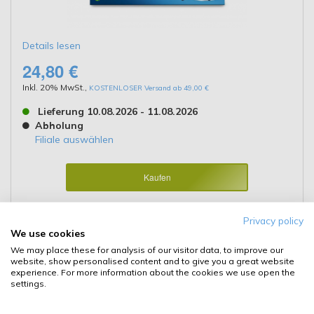
Details lesen
24,80 €
Inkl. 20% MwSt.
,
KOSTENLOSER Versand ab 49,00 €
Lieferung 10.08.2026 - 11.08.2026
Abholung
Filiale auswählen
Kaufen
Details
Privacy policy
We use cookies
We may place these for analysis of our visitor data, to improve our
website, show personalised content and to give you a great website
Osram Cool Blue Intense Next Gen
experience. For more information about the cookies we use open the
settings.
Glühlampe HB3 P20d 12V 60W