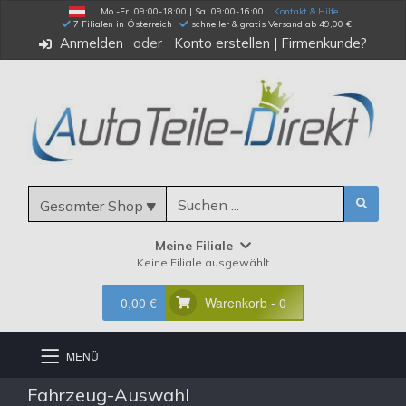
Mo.-Fr. 09:00-18:00 | Sa. 09:00-16:00
Kontakt & Hilfe
 7 Filialen in Österreich
schneller & gratis Versand ab 49,00 €
Anmelden
Konto erstellen
|
Firmenkunde?
Gesamter Shop
Meine Filiale
Keine Filiale ausgewählt
0,00 €
Warenkorb - 0
MENÜ
Fahrzeug-Auswahl