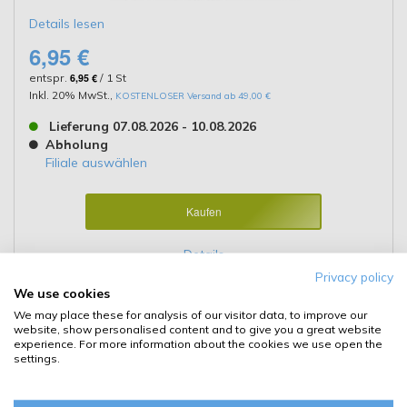
Details lesen
6,95 €
entspr.
6,95 €
/ 1 St
Inkl. 20% MwSt.
,
KOSTENLOSER Versand ab 49,00 €
Lieferung 07.08.2026 - 10.08.2026
Abholung
Filiale auswählen
Kaufen
Details
Privacy policy
We use cookies
We may place these for analysis of our visitor data, to improve our
website, show personalised content and to give you a great website
Philips VisionPlus H4 P43t-38 12V
experience. For more information about the cookies we use open the
60W/55W 3200K Doppelpack
settings.