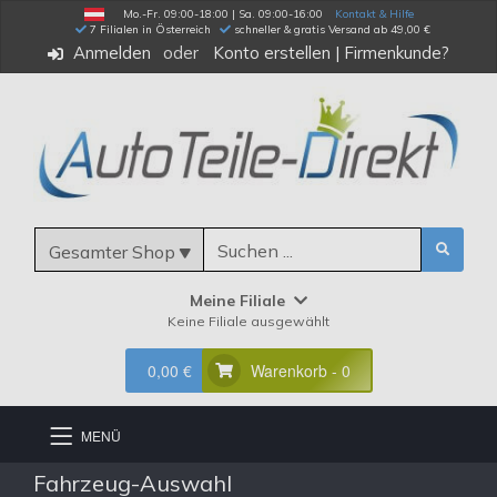
Mo.-Fr. 09:00-18:00 | Sa. 09:00-16:00
Kontakt & Hilfe
 7 Filialen in Österreich
schneller & gratis Versand ab 49,00 €
Anmelden
Konto erstellen
|
Firmenkunde?
Gesamter Shop
Meine Filiale
Keine Filiale ausgewählt
0,00 €
Warenkorb - 0
MENÜ
Fahrzeug-Auswahl