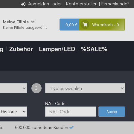
Anmelden
Konto erstellen
|
Firmenkunde?
Meine Filiale
0,00 €
Warenkorb - 0
Keine Filiale ausgewählt
ng
Zubehör
Lampen/LED
%SALE%
3
NAT-Codes
Suche
in
600.000 zufriedene Kunden