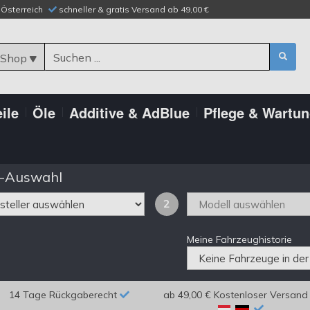
n Österreich
schneller & gratis Versand ab 49,00 €
 Shop
ile
Öle
Additive & AdBlue
Pflege & Wartu
-Auswahl
2
Meine Fahrzeughistorie
14 Tage Rückgaberecht
ab 49,00 € Kostenloser Versand 