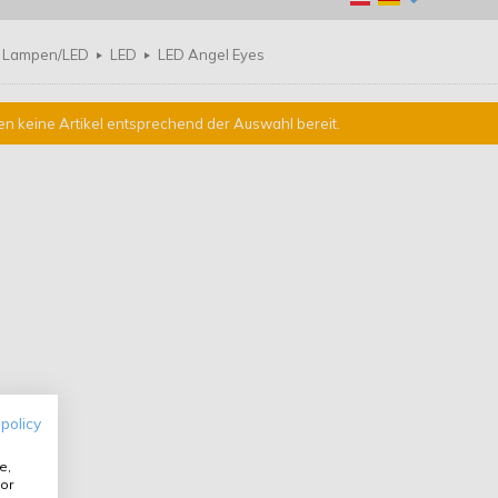
Lampen/LED
LED
LED Angel Eyes
en keine Artikel entsprechend der Auswahl bereit.
 policy
e,
or