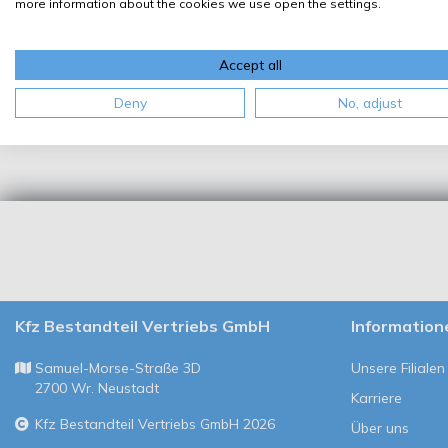
more information about the cookies we use open the settings.
Accept all
Deny
No, adjust
Kfz Bestandteil Vertriebs GmbH
Information
Samuel-Morse-Straße 3D
Unsere Filialen
2700 Wr. Neustadt
Karriere
Kfz Bestandteil Vertriebs GmbH 2026
Über uns