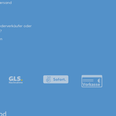
Versand
e
ederverkäufer oder
?
on