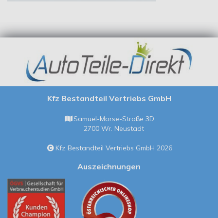
Kfz Bestandteil Vertriebs GmbH
Samuel-Morse-Straße 3D
2700 Wr. Neustadt
Kfz Bestandteil Vertriebs GmbH 2026
Auszeichnungen