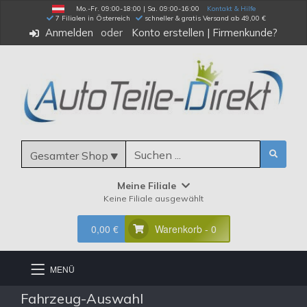
Mo.-Fr. 09:00-18:00 | Sa. 09:00-16:00
Kontakt & Hilfe
 7 Filialen in Österreich
schneller & gratis Versand ab 49,00 €
Anmelden
Konto erstellen
|
Firmenkunde?
Gesamter Shop
Meine Filiale
Keine Filiale ausgewählt
0,00 €
Warenkorb - 0
MENÜ
Fahrzeug-Auswahl