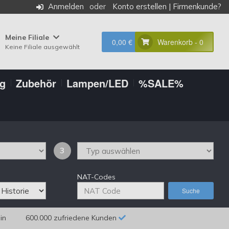
Anmelden
Konto erstellen
|
Firmenkunde?
Meine Filiale
0,00 €
Warenkorb - 0
Keine Filiale ausgewählt
ng
Zubehör
Lampen/LED
%SALE%
3
NAT-Codes
Suche
in
600.000 zufriedene Kunden