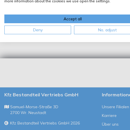
more information about the cookies we use open the settings.
Accept all
Deny
No, adjust
Kfz Bestandteil Vertriebs GmbH
Information
Samuel-Morse-Straße 3D
Unsere Filialen
2700 Wr. Neustadt
Karriere
Kfz Bestandteil Vertriebs GmbH 2026
Über uns