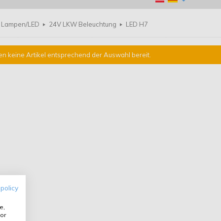
Lampen/LED
24V LKW Beleuchtung
LED H7
en keine Artikel entsprechend der Auswahl bereit.
 policy
e,
or