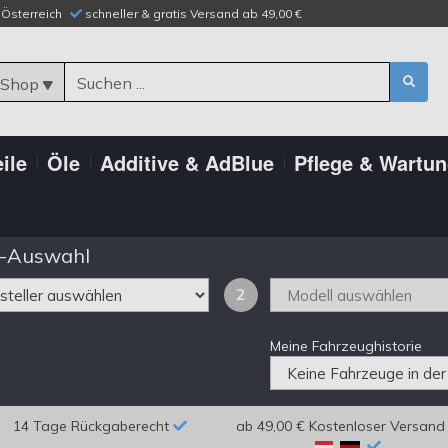
n Österreich
schneller & gratis Versand ab 49,00 €
 Shop
ile
Öle
Additive & AdBlue
Pflege & Wartu
-Auswahl
2
Meine Fahrzeughistorie
14 Tage Rückgaberecht
ab 49,00 € Kostenloser Versand 