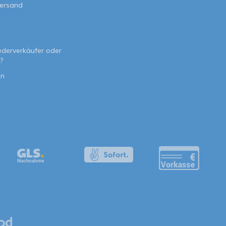
Versand
e
ederverkäufer oder
?
on