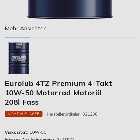
Mehr Ansichten
Eurolub 4TZ Premium 4-Takt
10W-50 Motorrad Motoröl
208l Fass
Herstellerartikelnr.:
321208
NICHT AUF LAGER
Viskosität:
10W-50
Interne Artikelnummer:
2473971