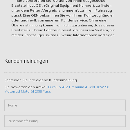
Bitte überprüfen Sie, ob der von Ihnen ausgesuchte
Ersatzteil laut OEN (Original Equipment Number), zu finden
10W-50
unter dem Reiter „Vergleichsnummern“, zu Ihrem Fahrzeug
passt. Eine OEN bekommen Sie von Ihrem Fahrzeughändler
Interne Artikelnummer
oder auch evtl. von unserem Kundenservice. Ohne eine
Übereinstimmung können wir nicht garantieren, dass dieser
2473971
Ersatzteil zu Ihrem Fahrzeug passt, da unserem System, nur
mit der Fahrzeugauswahl zu wenig Informationen vorliegen.
Verwendung
ACEA A3, API SL, JASO MA2
Inhalt
Kundenmeinungen
208 Liter
Herstellerartikelnummer
Schreiben Sie Ihre eigene Kundenmeinung
Sie bewerten den Artikel:
Eurolub 4TZ Premium 4-Takt 10W-50
321208
Motorrad Motoröl 208l Fass
EAN
4025377321288