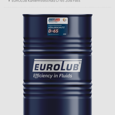
EUROLUB Kühlerfrostschutz D-65 208l Fass