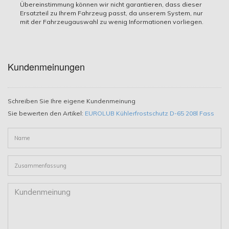
Übereinstimmung können wir nicht garantieren, dass dieser
2474009
Ersatzteil zu Ihrem Fahrzeug passt, da unserem System, nur
mit der Fahrzeugauswahl zu wenig Informationen vorliegen.
Inhalt
208 Liter
Herstellerartikelnummer
Kundenmeinungen
835208
EAN
Schreiben Sie Ihre eigene Kundenmeinung
Sie bewerten den Artikel:
EUROLUB Kühlerfrostschutz D-65 208l Fass
4025377835280