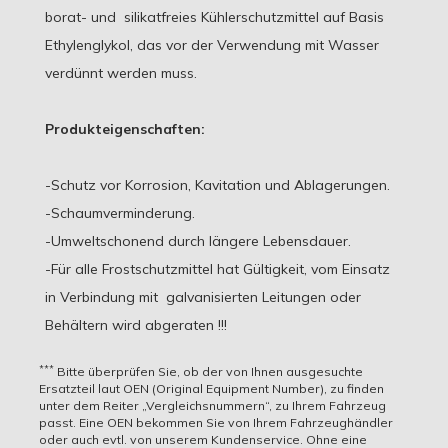
borat- und silikatfreies Kühlerschutzmittel auf Basis
Ethylenglykol, das vor der Verwendung mit Wasser
verdünnt werden muss.
Produkteigenschaften:
-Schutz vor Korrosion, Kavitation und Ablagerungen.
-Schaumverminderung.
-Umweltschonend durch längere Lebensdauer.
-Für alle Frostschutzmittel hat Gültigkeit, vom Einsatz
in Verbindung mit galvanisierten Leitungen oder
Behältern wird abgeraten !!!
Konsistenz
***
Bitte überprüfen Sie, ob der von Ihnen ausgesuchte
Ersatzteil laut OEN (Original Equipment Number), zu finden
Konzentrat
unter dem Reiter „Vergleichsnummern“, zu Ihrem Fahrzeug
passt. Eine OEN bekommen Sie von Ihrem Fahrzeughändler
Interne Artikelnummer
oder auch evtl. von unserem Kundenservice. Ohne eine