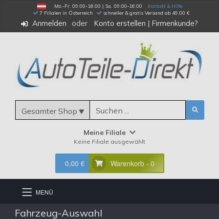
Mo.-Fr. 09:00-18:00 | Sa. 09:00-16:00
Kontakt & Hilfe
 7 Filialen in Österreich
schneller & gratis Versand ab 49,00 €
Anmelden
Konto erstellen
|
Firmenkunde?
Gesamter Shop
Meine Filiale
Keine Filiale ausgewählt
0,00 €
Warenkorb - 0
MENÜ
Fahrzeug-Auswahl