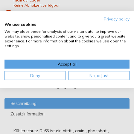
Nicht auf Lager
Keine Abholzeit verfügbar
Autoteile-Direkt & MotorölDirekt
Privacy policy
Filiale 2345 Brunn am Gebirge
We use cookies
Nicht auf Lager
Keine Abholzeit verfügbar
We may place these for analysis of our visitor data, to improve our
website, show personalised content and to give you a great website
Autoteile-Direkt & MotorölDirekt
experience. For more information about the cookies we use open the
Filiale 3500 Krems/Donau
settings.
Nicht auf Lager
Keine Abholzeit verfügbar
Autoteile-Direkt & MotorölDirekt
Accept all
Filiale 2620 Neunkirchen
Nicht auf Lager
Deny
No, adjust
Keine Abholzeit verfügbar
Die Filiale kann im Bestellvorgang ausgewählt werden.
Beschreibung
Zusatzinformation
Kühlerschutz D-65 ist ein nitrit-, amin-, phosphat-,