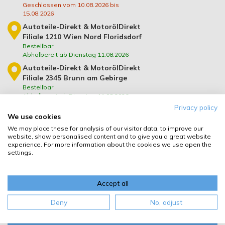
Geschlossen vom 10.08.2026 bis
15.08.2026
Autoteile-Direkt & MotorölDirekt
Filiale 1210 Wien Nord Floridsdorf
Bestellbar
Abholbereit ab Dienstag 11.08.2026
Autoteile-Direkt & MotorölDirekt
Filiale 2345 Brunn am Gebirge
Bestellbar
Abholbereit ab Dienstag 11.08.2026
Privacy policy
Autoteile-Direkt & MotorölDirekt
We use cookies
Filiale 3500 Krems/Donau
We may place these for analysis of our visitor data, to improve our
Bestellbar
website, show personalised content and to give you a great website
Abholbereit ab Dienstag 11.08.2026
experience. For more information about the cookies we use open the
Autoteile-Direkt & MotorölDirekt
settings.
Filiale 2620 Neunkirchen
Bestellbar
Abholbereit ab Dienstag 11.08.2026
Accept all
Die Filiale kann im Bestellvorgang ausgewählt werden.
Deny
No, adjust
Zusatzinformation