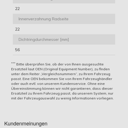
22
Innenverzahnung Radseite
22
Dichtringdurchmesser [mm]
56
OE Nummern
Hier finden Sie alle Fahrzeuge für die dieser Artikel
passend ist. Um sicherzugehen, dass dieser Artikel
***
Bitte überprüfen Sie, ob der von Ihnen ausgesuchte
LADA
auch wirklich zu Ihrem Fahrzeug passt.
Ersatzteil laut OEN (Original Equipment Number), zu finden
unter dem Reiter „Vergleichsnummern“, zu Ihrem Fahrzeug
LADA 2121-2215012
passt. Eine OEN bekommen Sie von Ihrem Fahrzeughändler
Vergleichsnummern
oder auch evtl. von unserem Kundenservice. Ohne eine
Übereinstimmung können wir nicht garantieren, dass dieser
CDX
Ersatzteil zu Ihrem Fahrzeug passt, da unserem System, nur
Fahrzeug
CDX 841
mit der Fahrzeugauswahl zu wenig Informationen vorliegen.
CIFAM
56
LADA NIVA
HSN:
CIFAM 607-223
12.1976
kW
Geländewagen
1569
Geländewagen
9308
DA SILVA
-
/
geschlossen (2121,
ccm
geschlossen
TSN:
DA SILVA JR3120
12.1993
76
Kundenmeinungen
2131) 1600
310
EKG
Ps