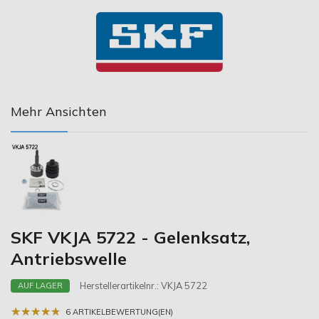
Mehr Ansichten
SKF VKJA 5722 - Gelenksatz,
Antriebswelle
Herstellerartikelnr.:
VKJA 5722
AUF LAGER
★
★
★
★
★
★
★
★
★
★
6 ARTIKELBEWERTUNG(EN)