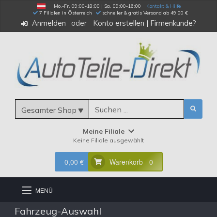
Mo.-Fr. 09:00-18:00 | Sa. 09:00-16:00
Kontakt & Hilfe
 7 Filialen in Österreich
schneller & gratis Versand ab 49,00 €
Anmelden
Konto erstellen
|
Firmenkunde?
Gesamter Shop
Meine Filiale
Keine Filiale ausgewählt
0,00 €
Warenkorb - 0
MENÜ
Fahrzeug-Auswahl