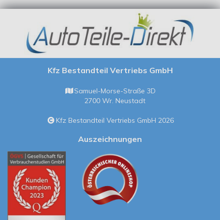
LADA NIVA
55
HSN:
Geländewagen
01.1999
kW
1905
Geländewagen
9308
geschlossen (2121,
-
/
ccm
geschlossen
TSN:
2131) 1900 Diesel
12.2006
75
374
(21215)
Ps
Zeige 1 - 6 von 6 Fahrzeugen.
Vorherige
1
Nächste
Kfz Bestandteil Vertriebs GmbH
Samuel-Morse-Straße 3D
2700 Wr. Neustadt
Kfz Bestandteil Vertriebs GmbH 2026
Auszeichnungen