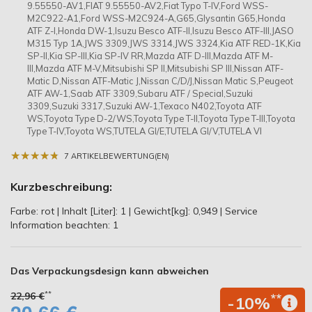
9.55550-AV1,FIAT 9.55550-AV2,Fiat Typo T-IV,Ford WSS-
M2C922-A1,Ford WSS-M2C924-A,G65,Glysantin G65,Honda
ATF Z-I,Honda DW-1,Isuzu Besco ATF-II,Isuzu Besco ATF-III,JASO
M315 Typ 1A,JWS 3309,JWS 3314,JWS 3324,Kia ATF RED-1K,Kia
SP-II,Kia SP-III,Kia SP-IV RR,Mazda ATF D-III,Mazda ATF M-
III,Mazda ATF M-V,Mitsubishi SP II,Mitsubishi SP III,Nissan ATF-
Matic D,Nissan ATF-Matic J,Nissan C/D/J,Nissan Matic S,Peugeot
ATF AW-1,Saab ATF 3309,Subaru ATF / Special,Suzuki
3309,Suzuki 3317,Suzuki AW-1,Texaco N402,Toyota ATF
WS,Toyota Type D-2/WS,Toyota Type T-II,Toyota Type T-III,Toyota
Type T-IV,Toyota WS,TUTELA GI/E,TUTELA GI/V,TUTELA VI
★
★
★
★
★
★
★
★
★
★
7 ARTIKELBEWERTUNG(EN)
Kurzbeschreibung:
Farbe: rot | Inhalt [Liter]: 1 | Gewicht[kg]: 0,949 | Service
Information beachten: 1
Das Verpackungsdesign kann abweichen
**
22,96 €
**
-10%