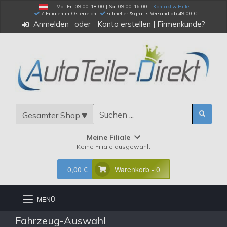
Mo.-Fr. 09:00-18:00 | Sa. 09:00-16:00
Kontakt & Hilfe
 7 Filialen in Österreich
schneller & gratis Versand ab 49,00 €
Anmelden
Konto erstellen
|
Firmenkunde?
Gesamter Shop
Meine Filiale
Keine Filiale ausgewählt
0,00 €
Warenkorb - 0
MENÜ
Fahrzeug-Auswahl