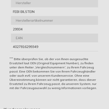
Hersteller
FEBI BILSTEIN
Herstellerartikelnummer
29934
EAN
4027816299349
OE Nummern
Hier finden Sie alle Fahrzeuge für die dieser Artikel
passend ist. Um sicherzugehen, dass dieser Artikel
***
Bitte überprüfen Sie, ob der von Ihnen ausgesuchte
BMW
auch wirklich zu Ihrem Fahrzeug passt.
Ersatzteil laut OEN (Original Equipment Number), zu finden
unter dem Reiter „Vergleichsnummern“, zu Ihrem Fahrzeug
BMW 30713828, BMW 30713828 SK, BMW 83 22 0 402
passt. Eine OEN bekommen Sie von Ihrem Fahrzeughändler
413, BMW 83 22 2 220 438, BMW 83 22 2 355 599, BMW
oder auch evtl. von unserem Kundenservice. Ohne eine
83 22 7 542 290
Übereinstimmung können wir nicht garantieren, dass dieser
CHRYSLER
Ersatzteil zu Ihrem Fahrzeug passt, da unserem System, nur
Fahrzeug
CHRYSLER 00ATF +3, CHRYSLER 00ATF +4, CHRYSLER
mit der Fahrzeugauswahl zu wenig Informationen vorliegen.
0MS-9602, CHRYSLER ATF +3, CHRYSLER ATF +4,
06.2009
165
AUDI Q7 (4LB) 3.0 TDI
2967
HSN:
CHRYSLER MS-9602
-
kW /
SUV
quattro
ccm
TSN:
CITROËN
05.2012
224 Ps
CITROËN 9734.R7, CITROËN 9980.D4