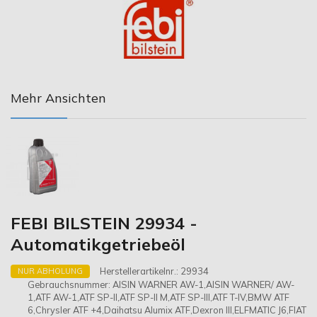
Mehr Ansichten
FEBI BILSTEIN 29934 -
Automatikgetriebeöl
Herstellerartikelnr.:
29934
NUR ABHOLUNG
Gebrauchsnummer:
AISIN WARNER AW-1,AISIN WARNER/ AW-
1,ATF AW-1,ATF SP-II,ATF SP-II M,ATF SP-III,ATF T-IV,BMW ATF
6,Chrysler ATF +4,Daihatsu Alumix ATF,Dexron III,ELFMATIC J6,FIAT