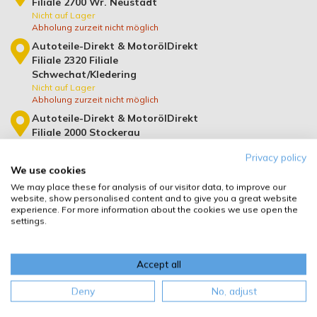
Filiale 2700 Wr. Neustadt
Nicht auf Lager
Abholung zurzeit nicht möglich
Autoteile-Direkt & MotorölDirekt
Filiale 2320 Filiale
Schwechat/Kledering
Nicht auf Lager
Abholung zurzeit nicht möglich
Autoteile-Direkt & MotorölDirekt
Filiale 2000 Stockerau
Nicht auf Lager
Privacy policy
Abholung zurzeit nicht möglich
We use cookies
Geschlossen vom 10.08.2026 bis
15.08.2026
We may place these for analysis of our visitor data, to improve our
website, show personalised content and to give you a great website
Autoteile-Direkt & MotorölDirekt
experience. For more information about the cookies we use open the
Filiale 1210 Wien Nord Floridsdorf
settings.
Nicht auf Lager
Abholung zurzeit nicht möglich
Autoteile-Direkt & MotorölDirekt
Accept all
Filiale 2345 Brunn am Gebirge
Nicht auf Lager
Deny
No, adjust
Abholung zurzeit nicht möglich