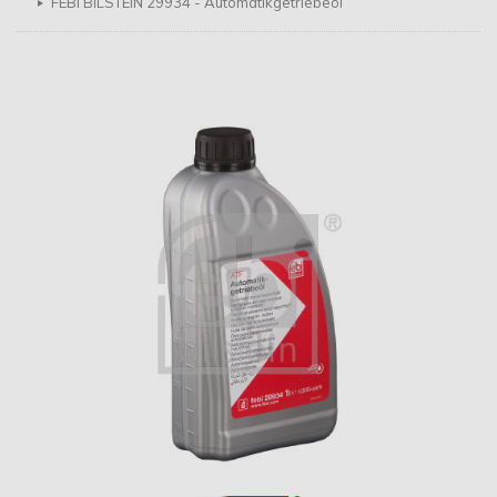
FEBI BILSTEIN 29934 - Automatikgetriebeöl