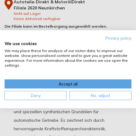
Autoteile-Direkt & MotorölDirekt
Filiale 2620 Neunkirchen
Nicht auf Lager
Keine Abholzeit verfügbar
Die Filiale kann im Bestellvorgang ausgewählt werden.
Privacy policy
Beschreibung
We use cookies
We may place these for analysis of our visitor data, to improve our
Zusatzinformation
website, show personalised content and to give you a great website
experience. For more information about the cookies we use open the
Downloads
settings.
Vergleichsnummern
Accept all
Passende Fahrzeuge
Deny
No, adjust
GEAR FLUIDE 8G basiert auf Synthese-Technologie
und speziellen synthetischen Grundölen für
automatische Getriebe. Es zeichnet sich durch
hervorragende Kraftstoffeinsparcharakteristik,