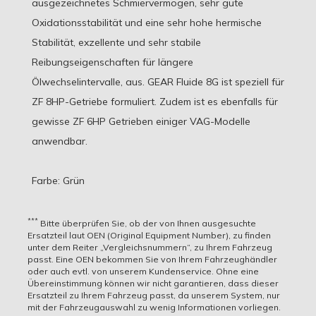
ausgezeichnetes Schmiervermögen, sehr gute
Oxidationsstabilität und eine sehr hohe hermische
Stabilität, exzellente und sehr stabile
Reibungseigenschaften für längere
Ölwechselintervalle, aus. GEAR Fluide 8G ist speziell für
ZF 8HP-Getriebe formuliert. Zudem ist es ebenfalls für
gewisse ZF 6HP Getrieben einiger VAG-Modelle
anwendbar.
Farbe: Grün
Hier finden Sie alle Fahrzeuge für die dieser Artikel
Interne Artikelnummer
passend ist. Um sicherzugehen, dass dieser Artikel
***
Bitte überprüfen Sie, ob der von Ihnen ausgesuchte
auch wirklich zu Ihrem Fahrzeug passt.
Ersatzteil laut OEN (Original Equipment Number), zu finden
1685262
unter dem Reiter „Vergleichsnummern“, zu Ihrem Fahrzeug
passt. Eine OEN bekommen Sie von Ihrem Fahrzeughändler
Verwendung
oder auch evtl. von unserem Kundenservice. Ohne eine
Produktdatenblatt
Übereinstimmung können wir nicht garantieren, dass dieser
BMW 8322 2152426, Land Rover LR023288, Land
Ersatzteil zu Ihrem Fahrzeug passt, da unserem System, nur
Fahrzeug
Rover LR023289, ZF S671 090 310, ZF S671 090 311,
mit der Fahrzeugauswahl zu wenig Informationen vorliegen.