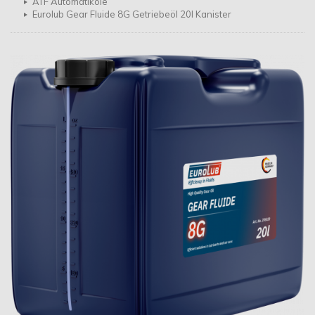
ATF Automatiköle
Eurolub Gear Fluide 8G Getriebeöl 20l Kanister