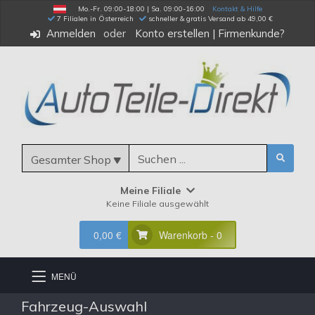
Mo.-Fr. 09:00-18:00 | Sa. 09:00-16:00
Kontakt & Hilfe
 7 Filialen in Österreich
schneller & gratis Versand ab 49,00 €
Anmelden
Konto erstellen
|
Firmenkunde?
Gesamter Shop
Meine Filiale
Keine Filiale ausgewählt
0,00 €
Warenkorb - 0
MENÜ
Fahrzeug-Auswahl