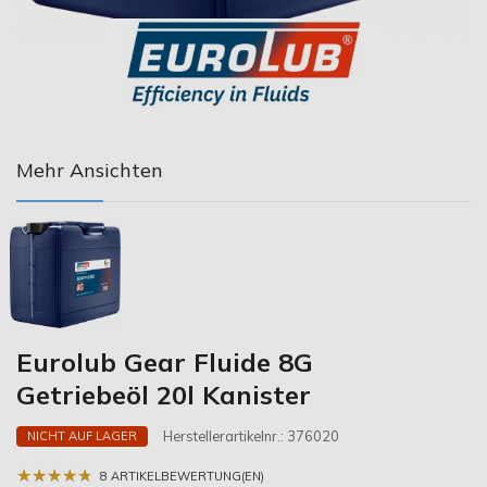
Mehr Ansichten
Eurolub Gear Fluide 8G
Getriebeöl 20l Kanister
Herstellerartikelnr.:
376020
NICHT AUF LAGER
★
★
★
★
★
★
★
★
★
★
8 ARTIKELBEWERTUNG(EN)