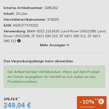
Interne Artikelnummer:
1685262
Inhalt:
20 Liter
Herstellerartikelnummer:
376020
EAN:
4025377376202
Verwendung:
BMW 8322 2152426, Land Rover LR023288, Land
Rover LR023289, ZF S671 090 310, ZF S671 090 311, ZF S671
090 312
Mehr Anzeigen
Das Verpackungsdesign kann abweichen
Der Artikel hat kein Verfallsdatum. Wenn auf dem Produkt
ein Datum angegeben ist, handelt es sich dabei um das
Produktionsdatum.
**
276,71 €
**
-10%
249,04 €
ONLINE RABATT